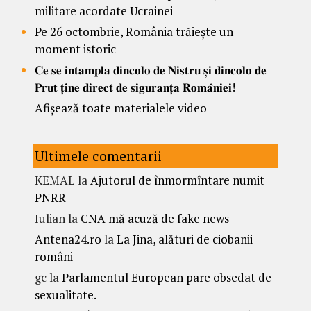
militare acordate Ucrainei
Pe 26 octombrie, România trăiește un
moment istoric
𝐂𝐞 𝐬𝐞 𝐢𝐧𝐭𝐚𝐦𝐩𝐥𝐚 𝐝𝐢𝐧𝐜𝐨𝐥𝐨 𝐝𝐞 𝐍𝐢𝐬𝐭𝐫𝐮 𝐬̦𝐢 𝐝𝐢𝐧𝐜𝐨𝐥𝐨 𝐝𝐞
𝐏𝐫𝐮𝐭 𝐭̦𝐢𝐧𝐞 𝐝𝐢𝐫𝐞𝐜𝐭 𝐝𝐞 𝐬𝐢𝐠𝐮𝐫𝐚𝐧𝐭̦𝐚 𝐑𝐨𝐦𝐚̂𝐧𝐢𝐞𝐢!
Afișează toate materialele video
Ultimele comentarii
KEMAL
la
Ajutorul de înmormîntare numit
PNRR
Iulian
la
CNA mă acuză de fake news
Antena24.ro
la
La Jina, alături de ciobanii
români
gc
la
Parlamentul European pare obsedat de
sexualitate.