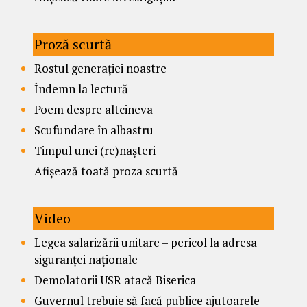
Proză scurtă
Rostul generației noastre
Îndemn la lectură
Poem despre altcineva
Scufundare în albastru
Timpul unei (re)nașteri
Afișează toată proza scurtă
Video
Legea salarizării unitare – pericol la adresa
siguranței naționale
Demolatorii USR atacă Biserica
Guvernul trebuie să facă publice ajutoarele