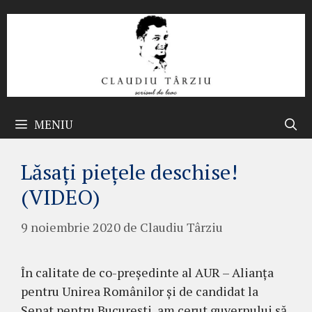
Sari
la
conținut
MENIU
Lăsați piețele deschise!
(VIDEO)
9 noiembrie 2020
de
Claudiu Târziu
În calitate de co-președinte al AUR – Alianța
pentru Unirea Românilor și de candidat la
Senat pentru București, am cerut guvernului să