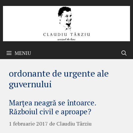
Sari
la
conținut
MENIU
ordonante de urgente ale
guvernului
Marțea neagră se întoarce.
Războiul civil e aproape?
1 februarie 2017
de
Claudiu Târziu