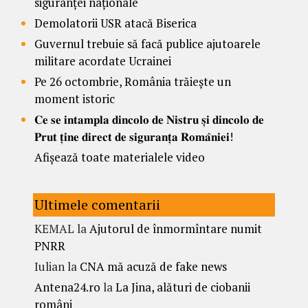
siguranței naționale
Demolatorii USR atacă Biserica
Guvernul trebuie să facă publice ajutoarele
militare acordate Ucrainei
Pe 26 octombrie, România trăiește un
moment istoric
𝐂𝐞 𝐬𝐞 𝐢𝐧𝐭𝐚𝐦𝐩𝐥𝐚 𝐝𝐢𝐧𝐜𝐨𝐥𝐨 𝐝𝐞 𝐍𝐢𝐬𝐭𝐫𝐮 𝐬̦𝐢 𝐝𝐢𝐧𝐜𝐨𝐥𝐨 𝐝𝐞
𝐏𝐫𝐮𝐭 𝐭̦𝐢𝐧𝐞 𝐝𝐢𝐫𝐞𝐜𝐭 𝐝𝐞 𝐬𝐢𝐠𝐮𝐫𝐚𝐧𝐭̦𝐚 𝐑𝐨𝐦𝐚̂𝐧𝐢𝐞𝐢!
Afișează toate materialele video
Ultimele comentarii
KEMAL
la
Ajutorul de înmormîntare numit
PNRR
Iulian
la
CNA mă acuză de fake news
Antena24.ro
la
La Jina, alături de ciobanii
români