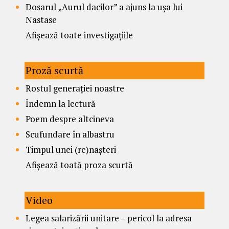
Dosarul „Aurul dacilor” a ajuns la ușa lui
Nastase
Afișează toate investigațiile
Proză scurtă
Rostul generației noastre
Îndemn la lectură
Poem despre altcineva
Scufundare în albastru
Timpul unei (re)nașteri
Afișează toată proza scurtă
Video
Legea salarizării unitare – pericol la adresa