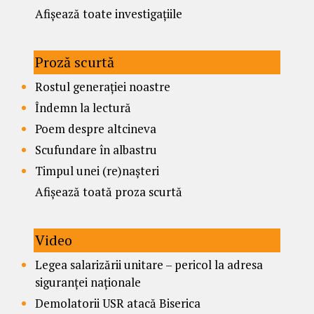
Afișează toate investigațiile
Proză scurtă
Rostul generației noastre
Îndemn la lectură
Poem despre altcineva
Scufundare în albastru
Timpul unei (re)nașteri
Afișează toată proza scurtă
Video
Legea salarizării unitare – pericol la adresa
siguranței naționale
Demolatorii USR atacă Biserica