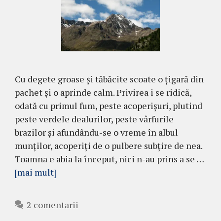
Cu degete groase şi tăbăcite scoate o ţigară din
pachet şi o aprinde calm. Privirea i se ri­dică,
odată cu primul fum, peste acope­rişuri, plu­tind
peste verdele dealurilor, peste vârfurile
brazilor şi afundându-se o vreme în albul
munţilor, acoperiţi de o pulbere subţire de nea.
Toamna e abia la început, nici n-au prins a se …
[mai mult]
2 comentarii