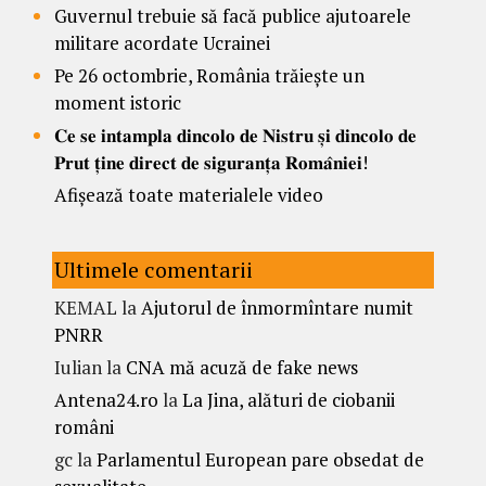
Guvernul trebuie să facă publice ajutoarele
militare acordate Ucrainei
Pe 26 octombrie, România trăiește un
moment istoric
𝐂𝐞 𝐬𝐞 𝐢𝐧𝐭𝐚𝐦𝐩𝐥𝐚 𝐝𝐢𝐧𝐜𝐨𝐥𝐨 𝐝𝐞 𝐍𝐢𝐬𝐭𝐫𝐮 𝐬̦𝐢 𝐝𝐢𝐧𝐜𝐨𝐥𝐨 𝐝𝐞
𝐏𝐫𝐮𝐭 𝐭̦𝐢𝐧𝐞 𝐝𝐢𝐫𝐞𝐜𝐭 𝐝𝐞 𝐬𝐢𝐠𝐮𝐫𝐚𝐧𝐭̦𝐚 𝐑𝐨𝐦𝐚̂𝐧𝐢𝐞𝐢!
Afișează toate materialele video
Ultimele comentarii
KEMAL
la
Ajutorul de înmormîntare numit
PNRR
Iulian
la
CNA mă acuză de fake news
Antena24.ro
la
La Jina, alături de ciobanii
români
gc
la
Parlamentul European pare obsedat de