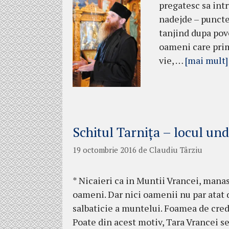
pregatesc sa intr
nadejde – punc­te
tanjind dupa pove
oameni care prim
vie, …
[mai mult]
Schitul Tarnița – locul und
19 octombrie 2016
de
Claudiu Târziu
* Nicaieri ca in Muntii Vrancei, manast
oameni. Dar nici oamenii nu par atat d
salbaticie a muntelui. Foamea de cred
Poate din acest motiv, Tara Vrancei