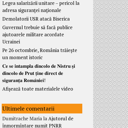
Legea salarizării unitare – pericol la
adresa siguranței naționale
Demolatorii USR atacă Biserica
Guvernul trebuie să facă publice
ajutoarele militare acordate
Ucrainei
Pe 26 octombrie, România trăiește
un moment istoric
𝐂𝐞 𝐬𝐞 𝐢𝐧𝐭𝐚𝐦𝐩𝐥𝐚 𝐝𝐢𝐧𝐜𝐨𝐥𝐨 𝐝𝐞 𝐍𝐢𝐬𝐭𝐫𝐮 𝐬̦𝐢
𝐝𝐢𝐧𝐜𝐨𝐥𝐨 𝐝𝐞 𝐏𝐫𝐮𝐭 𝐭̦𝐢𝐧𝐞 𝐝𝐢𝐫𝐞𝐜𝐭 𝐝𝐞
𝐬𝐢𝐠𝐮𝐫𝐚𝐧𝐭̦𝐚 𝐑𝐨𝐦𝐚̂𝐧𝐢𝐞𝐢!
Afișează toate materialele video
Ultimele comentarii
Dumitrache Maria
la
Ajutorul de
înmormîntare numit PNRR