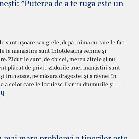
ești: ”Puterea de a te ruga este un
e sunt ușoare sau grele, după inima cu care le faci.
e la mănăstire sunt întotdeauna senine și
re. Zidurile sunt, de obicei, mereu altele și nu
t plăcut de privit. Zidurile unei mănăstiri sunt
i și frumoase, pe măsura dragostei și a râvnei în
e a celor care le locuiesc. Dar nu drumurile și …
t]
 mai mare problemă a tinerilor este