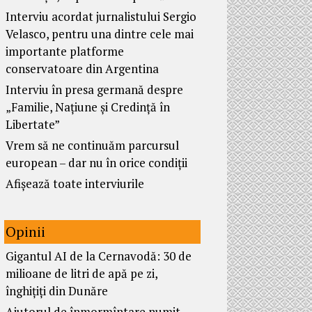
Interviu acordat jurnalistului Sergio
Velasco, pentru una dintre cele mai
importante platforme
conservatoare din Argentina
Interviu în presa germană despre
„Familie, Națiune și Credință în
Libertate”
Vrem să ne continuăm parcursul
european – dar nu în orice condiții
Afișează toate interviurile
Opinii
Gigantul AI de la Cernavodă: 30 de
milioane de litri de apă pe zi,
înghițiți din Dunăre
Ajutorul de înmormîntare numit