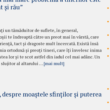
t și rău”
ţi un tămăduitor de suflete, în gene­ral,
oşii te îndreaptă către un preot mai în vârstă, care
rienţă, tact şi dragoste mult încercată. Există însă
ia orto­doxă şi preoţi tineri, care îţi învelesc inima
tea lor şi te scot astfel din iadul cel mai adânc. Un
 slujitor al altarului …
[mai mult]
 despre moaștele sfinților și puterea