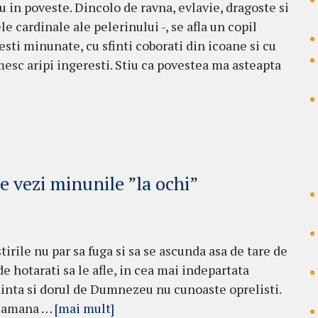
u in poveste. Dincolo de rav­na, evlavie, dragoste si
le cardinale ale pelerinului -, se afla un copil
sti minunate, cu sfinti coborati din icoane si cu
esc aripi ingeresti. Stiu ca povestea ma asteapta
e vezi minunile ”la ochi”
irile nu par sa fuga si sa se ascunda asa de tare de
e hotarati sa le afle, in cea mai indepartata
inta si dorul de Dumnezeu nu cunoaste oprelisti.
 seamana …
[mai mult]