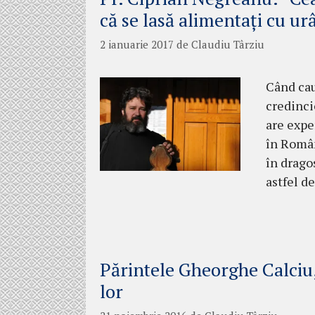
că se lasă alimentați cu urâ
2 ianuarie 2017
de
Claudiu Târziu
Când cau
credinci
are expe
în Român
în dragos
astfel de
Părintele Gheorghe Calciu,
lor