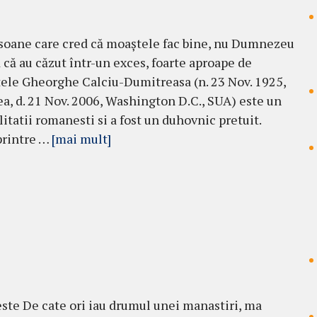
soane care cred că moaștele fac bine, nu Dumnezeu
 că au căzut într-un exces, foarte aproape de
ntele Gheorghe Calciu-Dumitreasa (n. 23 Nov. 1925,
, d. 21 Nov. 2006, Washington D.C., SUA) este un
litatii romanesti si a fost un duhovnic pretuit.
 printre …
[mai mult]
este De cate ori iau drumul unei manastiri, ma