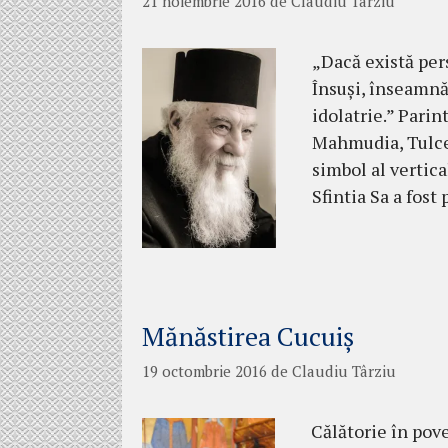
21 noiembrie 2016
de
Claudiu Târziu
„Dacă există per
Însuși, înseamnă
idolatrie.” Pari
Mahmudia, Tulcea
simbol al vertica
Sfintia Sa a fost
Mănăstirea Cucuiș
19 octombrie 2016
de
Claudiu Târziu
Călătorie în pov