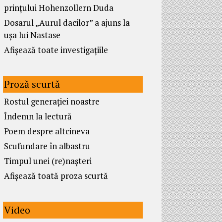
prințului Hohenzollern Duda
Dosarul „Aurul dacilor” a ajuns la
ușa lui Nastase
Afișează toate investigațiile
Proză scurtă
Rostul generației noastre
Îndemn la lectură
Poem despre altcineva
Scufundare în albastru
Timpul unei (re)nașteri
Afișează toată proza scurtă
Video