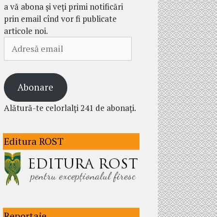
a vă abona și veți primi notificări
prin email cînd vor fi publicate
articole noi.
Adresă
email
Abonare
Alătură-te celorlalți 241 de abonați.
Editura ROST
Reportaje