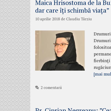
Maica Hrisostoma de la Bun
dar care îți schimbă viața”
10 aprilie 2018
de
Claudiu Târziu
Drumuril
Drumuril
folositoa
permanen
fierbinț
rugăciun
[mai mul
2 comentarii
Pr. Ciprian Negreanu: ”Cea