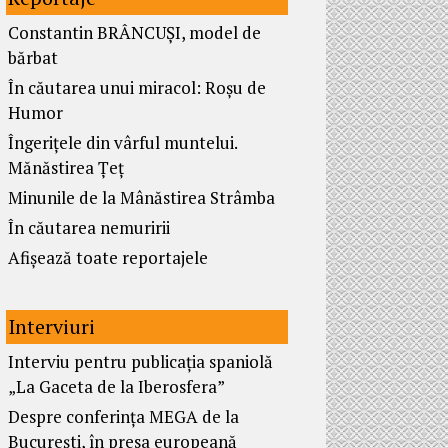
Constantin BRÂNCUȘI, model de
bărbat
În căutarea unui miracol: Roșu de
Humor
Îngerițele din vârful muntelui.
Mănăstirea Țeț
Minunile de la Mânăstirea Strâmba
În căutarea nemuririi
Afișează toate reportajele
Interviuri
Interviu pentru publicația spaniolă
„La Gaceta de la Iberosfera”
Despre conferința MEGA de la
București, în presa europeană