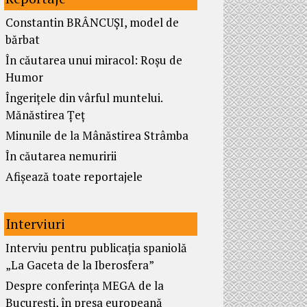
Constantin BRÂNCUȘI, model de
bărbat
În căutarea unui miracol: Roșu de
Humor
Îngerițele din vârful muntelui.
Mănăstirea Țeț
Minunile de la Mânăstirea Strâmba
În căutarea nemuririi
Afișează toate reportajele
Interviuri
Interviu pentru publicația spaniolă
„La Gaceta de la Iberosfera”
Despre conferința MEGA de la
București, în presa europeană