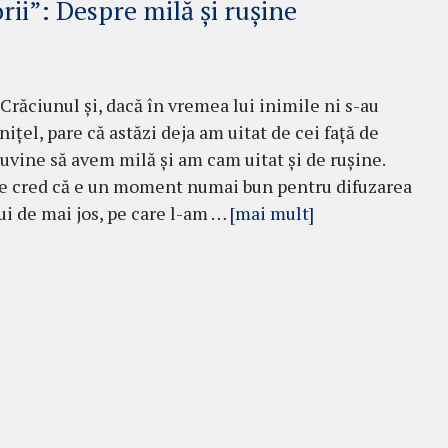
ii”: Despre milă și rușine
 Crăciunul și, dacă în vremea lui inimile ni s-au
ițel, pare că astăzi deja am uitat de cei față de
cuvine să avem milă și am cam uitat și de rușine.
ce cred că e un moment numai bun pentru difuzarea
ui de mai jos, pe care l-am …
[mai mult]