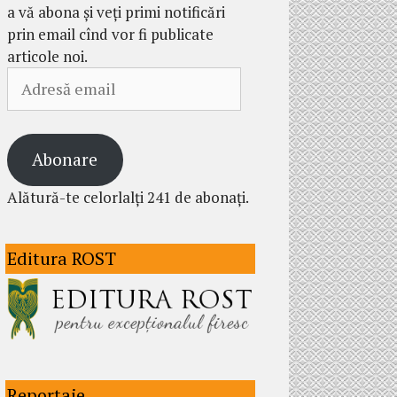
a vă abona și veți primi notificări
prin email cînd vor fi publicate
articole noi.
Adresă
email
Abonare
Alătură-te celorlalți 241 de abonați.
Editura ROST
Reportaje