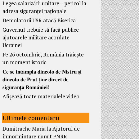
Legea salarizării unitare – pericol la
adresa siguranței naționale
Demolatorii USR atacă Biserica
Guvernul trebuie să facă publice
ajutoarele militare acordate
Ucrainei
Pe 26 octombrie, România trăiește
un moment istoric
𝐂𝐞 𝐬𝐞 𝐢𝐧𝐭𝐚𝐦𝐩𝐥𝐚 𝐝𝐢𝐧𝐜𝐨𝐥𝐨 𝐝𝐞 𝐍𝐢𝐬𝐭𝐫𝐮 𝐬̦𝐢
𝐝𝐢𝐧𝐜𝐨𝐥𝐨 𝐝𝐞 𝐏𝐫𝐮𝐭 𝐭̦𝐢𝐧𝐞 𝐝𝐢𝐫𝐞𝐜𝐭 𝐝𝐞
𝐬𝐢𝐠𝐮𝐫𝐚𝐧𝐭̦𝐚 𝐑𝐨𝐦𝐚̂𝐧𝐢𝐞𝐢!
Afișează toate materialele video
Ultimele comentarii
Dumitrache Maria
la
Ajutorul de
înmormîntare numit PNRR