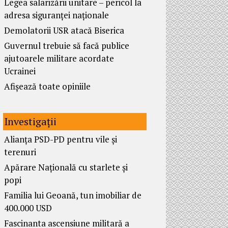
Legea salarizării unitare – pericol la
adresa siguranței naționale
Demolatorii USR atacă Biserica
Guvernul trebuie să facă publice
ajutoarele militare acordate
Ucrainei
Afișează toate opiniile
Investigații
Alianța PSD-PD pentru vile și
terenuri
Apărare Națională cu starlete și
popi
Familia lui Geoană, tun imobiliar de
400.000 USD
Fascinanta ascensiune militară a