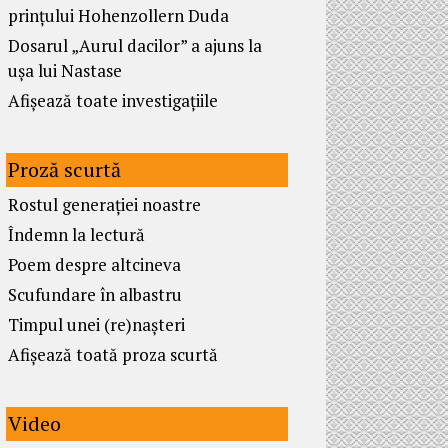
prințului Hohenzollern Duda
Dosarul „Aurul dacilor” a ajuns la
ușa lui Nastase
Afișează toate investigațiile
Proză scurtă
Rostul generației noastre
Îndemn la lectură
Poem despre altcineva
Scufundare în albastru
Timpul unei (re)nașteri
Afișează toată proza scurtă
Video