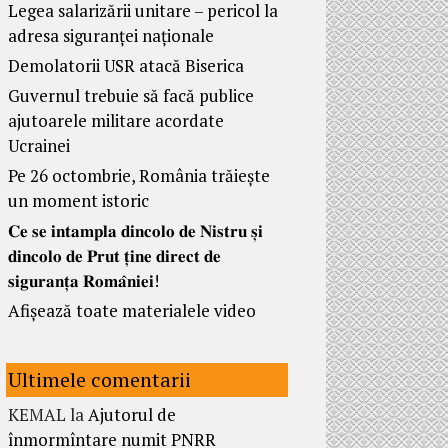
Legea salarizării unitare – pericol la
adresa siguranței naționale
Demolatorii USR atacă Biserica
Guvernul trebuie să facă publice
ajutoarele militare acordate
Ucrainei
Pe 26 octombrie, România trăiește
un moment istoric
𝐂𝐞 𝐬𝐞 𝐢𝐧𝐭𝐚𝐦𝐩𝐥𝐚 𝐝𝐢𝐧𝐜𝐨𝐥𝐨 𝐝𝐞 𝐍𝐢𝐬𝐭𝐫𝐮 𝐬̦𝐢
𝐝𝐢𝐧𝐜𝐨𝐥𝐨 𝐝𝐞 𝐏𝐫𝐮𝐭 𝐭̦𝐢𝐧𝐞 𝐝𝐢𝐫𝐞𝐜𝐭 𝐝𝐞
𝐬𝐢𝐠𝐮𝐫𝐚𝐧𝐭̦𝐚 𝐑𝐨𝐦𝐚̂𝐧𝐢𝐞𝐢!
Afișează toate materialele video
Ultimele comentarii
KEMAL
la
Ajutorul de
înmormîntare numit PNRR