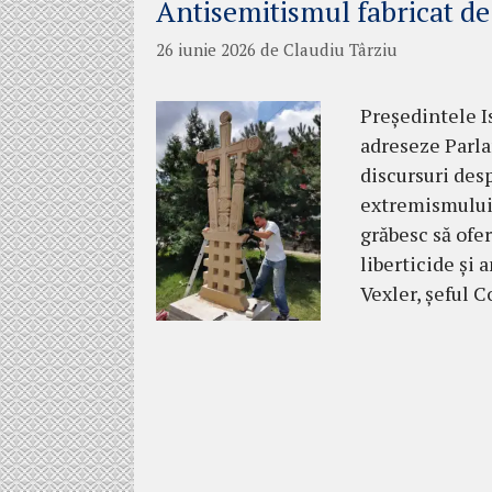
Antisemitismul fabricat de
26 iunie 2026
de
Claudiu Târziu
Președintele I
adreseze Parla
discursuri des
extremismului. 
grăbesc să ofe
liberticide și 
Vexler, șeful 