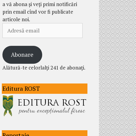
a vă abona și veți primi notificări
prin email cînd vor fi publicate
articole noi.
Adresă
email
Abonare
Alătură-te celorlalți 241 de abonați.
Editura ROST
Reportaje