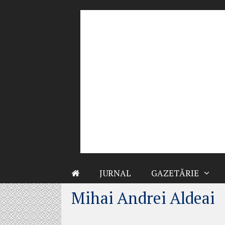
Sari
la
conținut
JURNAL
GAZETĂRIE
Mihai Andrei Aldeai