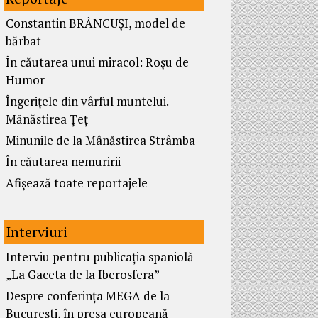
Constantin BRÂNCUȘI, model de
bărbat
În căutarea unui miracol: Roșu de
Humor
Îngerițele din vârful muntelui.
Mănăstirea Țeț
Minunile de la Mânăstirea Strâmba
În căutarea nemuririi
Afișează toate reportajele
Interviuri
Interviu pentru publicația spaniolă
„La Gaceta de la Iberosfera”
Despre conferința MEGA de la
București, în presa europeană