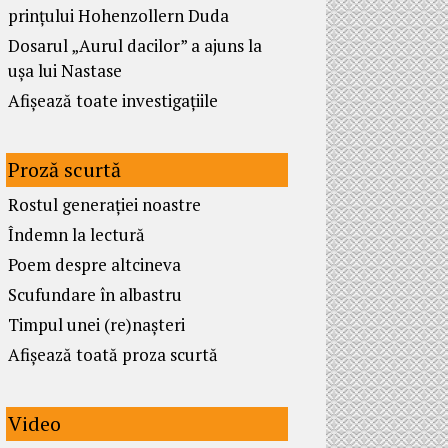
prințului Hohenzollern Duda
Dosarul „Aurul dacilor” a ajuns la
ușa lui Nastase
Afișează toate investigațiile
Proză scurtă
Rostul generației noastre
Îndemn la lectură
Poem despre altcineva
Scufundare în albastru
Timpul unei (re)nașteri
Afișează toată proza scurtă
Video