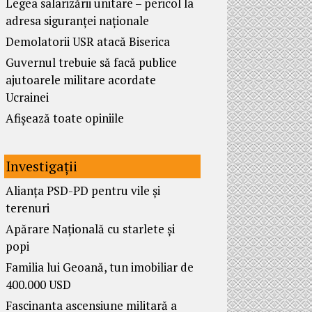
Legea salarizării unitare – pericol la
adresa siguranței naționale
Demolatorii USR atacă Biserica
Guvernul trebuie să facă publice
ajutoarele militare acordate
Ucrainei
Afișează toate opiniile
Investigații
Alianța PSD-PD pentru vile și
terenuri
Apărare Națională cu starlete și
popi
Familia lui Geoană, tun imobiliar de
400.000 USD
Fascinanta ascensiune militară a