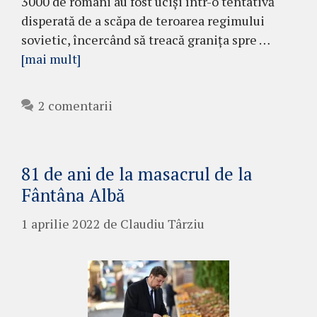
3000 de români au fost uciși într-o tentativă
disperată de a scăpa de teroarea regimului
sovietic, încercând să treacă granița spre …
[mai mult]
2 comentarii
81 de ani de la masacrul de la
Fântâna Albă
1 aprilie 2022
de
Claudiu Târziu