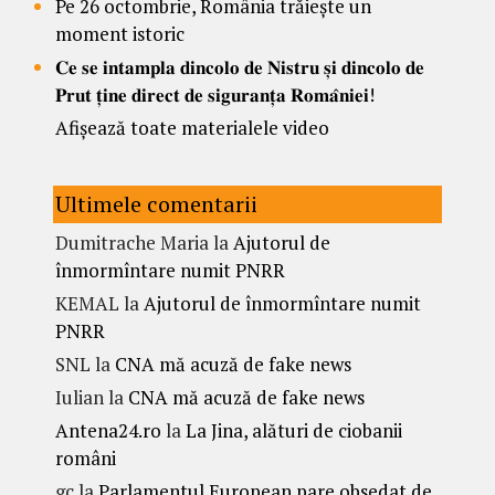
Pe 26 octombrie, România trăiește un
moment istoric
𝐂𝐞 𝐬𝐞 𝐢𝐧𝐭𝐚𝐦𝐩𝐥𝐚 𝐝𝐢𝐧𝐜𝐨𝐥𝐨 𝐝𝐞 𝐍𝐢𝐬𝐭𝐫𝐮 𝐬̦𝐢 𝐝𝐢𝐧𝐜𝐨𝐥𝐨 𝐝𝐞
𝐏𝐫𝐮𝐭 𝐭̦𝐢𝐧𝐞 𝐝𝐢𝐫𝐞𝐜𝐭 𝐝𝐞 𝐬𝐢𝐠𝐮𝐫𝐚𝐧𝐭̦𝐚 𝐑𝐨𝐦𝐚̂𝐧𝐢𝐞𝐢!
Afișează toate materialele video
Ultimele comentarii
Dumitrache Maria
la
Ajutorul de
înmormîntare numit PNRR
KEMAL
la
Ajutorul de înmormîntare numit
PNRR
SNL
la
CNA mă acuză de fake news
Iulian
la
CNA mă acuză de fake news
Antena24.ro
la
La Jina, alături de ciobanii
români
gc
la
Parlamentul European pare obsedat de