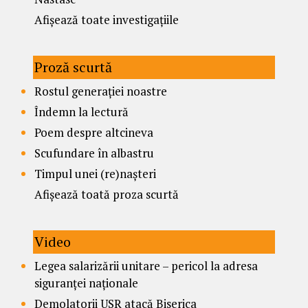
Afișează toate investigațiile
Proză scurtă
Rostul generației noastre
Îndemn la lectură
Poem despre altcineva
Scufundare în albastru
Timpul unei (re)nașteri
Afișează toată proza scurtă
Video
Legea salarizării unitare – pericol la adresa
siguranței naționale
Demolatorii USR atacă Biserica