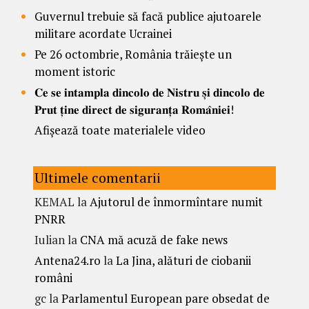
Guvernul trebuie să facă publice ajutoarele
militare acordate Ucrainei
Pe 26 octombrie, România trăiește un
moment istoric
𝐂𝐞 𝐬𝐞 𝐢𝐧𝐭𝐚𝐦𝐩𝐥𝐚 𝐝𝐢𝐧𝐜𝐨𝐥𝐨 𝐝𝐞 𝐍𝐢𝐬𝐭𝐫𝐮 𝐬̦𝐢 𝐝𝐢𝐧𝐜𝐨𝐥𝐨 𝐝𝐞
𝐏𝐫𝐮𝐭 𝐭̦𝐢𝐧𝐞 𝐝𝐢𝐫𝐞𝐜𝐭 𝐝𝐞 𝐬𝐢𝐠𝐮𝐫𝐚𝐧𝐭̦𝐚 𝐑𝐨𝐦𝐚̂𝐧𝐢𝐞𝐢!
Afișează toate materialele video
Ultimele comentarii
KEMAL
la
Ajutorul de înmormîntare numit
PNRR
Iulian
la
CNA mă acuză de fake news
Antena24.ro
la
La Jina, alături de ciobanii
români
gc
la
Parlamentul European pare obsedat de