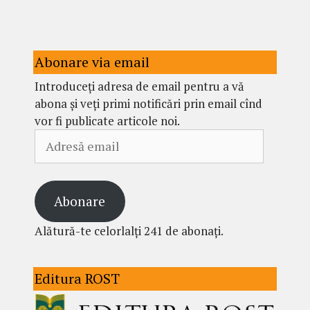
Abonare via email
Introduceți adresa de email pentru a vă
abona și veți primi notificări prin email cînd
vor fi publicate articole noi.
Adresă
email
Abonare
Alătură-te celorlalți 241 de abonați.
Editura ROST