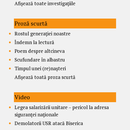
Afișează toate investigațiile
Proză scurtă
Rostul generației noastre
Îndemn la lectură
Poem despre altcineva
Scufundare în albastru
Timpul unei (re)nașteri
Afișează toată proza scurtă
Video
Legea salarizării unitare – pericol la adresa
siguranței naționale
Demolatorii USR atacă Biserica