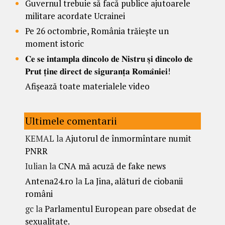
Guvernul trebuie să facă publice ajutoarele
militare acordate Ucrainei
Pe 26 octombrie, România trăiește un
moment istoric
𝐂𝐞 𝐬𝐞 𝐢𝐧𝐭𝐚𝐦𝐩𝐥𝐚 𝐝𝐢𝐧𝐜𝐨𝐥𝐨 𝐝𝐞 𝐍𝐢𝐬𝐭𝐫𝐮 𝐬̦𝐢 𝐝𝐢𝐧𝐜𝐨𝐥𝐨 𝐝𝐞
𝐏𝐫𝐮𝐭 𝐭̦𝐢𝐧𝐞 𝐝𝐢𝐫𝐞𝐜𝐭 𝐝𝐞 𝐬𝐢𝐠𝐮𝐫𝐚𝐧𝐭̦𝐚 𝐑𝐨𝐦𝐚̂𝐧𝐢𝐞𝐢!
Afișează toate materialele video
Ultimele comentarii
KEMAL
la
Ajutorul de înmormîntare numit
PNRR
Iulian
la
CNA mă acuză de fake news
Antena24.ro
la
La Jina, alături de ciobanii
români
gc
la
Parlamentul European pare obsedat de
sexualitate.