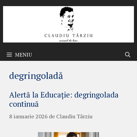
Sari
la
conținut
MENIU
degringoladă
Alertă la Educație: degringolada
continuă
8 ianuarie 2026
de
Claudiu Târziu