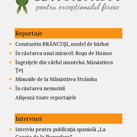
Reportaje
Constantin BRÂNCUȘI, model de bărbat
În căutarea unui miracol: Roșu de Humor
Îngerițele din vârful muntelui. Mănăstirea
Țeț
Minunile de la Mânăstirea Strâmba
În căutarea nemuririi
Afișează toate reportajele
Interviuri
Interviu pentru publicația spaniolă „La
Gaceta de la Iberosfera”