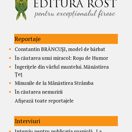
Reportaje
Constantin BRÂNCUȘI, model de bărbat
În căutarea unui miracol: Roșu de Humor
Îngerițele din vârful muntelui. Mănăstirea
Țeț
Minunile de la Mânăstirea Strâmba
În căutarea nemuririi
Afișează toate reportajele
Interviuri
Interviu pentru publicația spaniolă „La