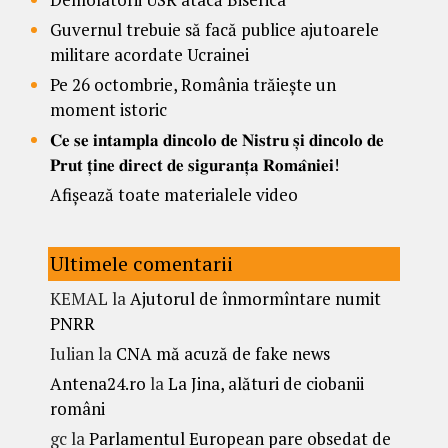
Guvernul trebuie să facă publice ajutoarele
militare acordate Ucrainei
Pe 26 octombrie, România trăiește un
moment istoric
𝐂𝐞 𝐬𝐞 𝐢𝐧𝐭𝐚𝐦𝐩𝐥𝐚 𝐝𝐢𝐧𝐜𝐨𝐥𝐨 𝐝𝐞 𝐍𝐢𝐬𝐭𝐫𝐮 𝐬̦𝐢 𝐝𝐢𝐧𝐜𝐨𝐥𝐨 𝐝𝐞
𝐏𝐫𝐮𝐭 𝐭̦𝐢𝐧𝐞 𝐝𝐢𝐫𝐞𝐜𝐭 𝐝𝐞 𝐬𝐢𝐠𝐮𝐫𝐚𝐧𝐭̦𝐚 𝐑𝐨𝐦𝐚̂𝐧𝐢𝐞𝐢!
Afișează toate materialele video
Ultimele comentarii
KEMAL
la
Ajutorul de înmormîntare numit
PNRR
Iulian
la
CNA mă acuză de fake news
Antena24.ro
la
La Jina, alături de ciobanii
români
gc
la
Parlamentul European pare obsedat de