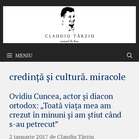
Sari
la
conținut
MENIU
credință și cultură. miracole
Ovidiu Cuncea, actor şi diacon
ortodox: „Toată viaţa mea am
crezut în minuni şi am ştiut când
s-au petrecut”
2 ianuarie 2017
de
Claudiu Târziu