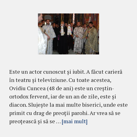
Este un actor cunoscut şi iubit. A făcut carieră
în teatru şi televiziune. Cu toate acestea,
Ovidiu Cuncea (48 de ani) este un creştin-
ortodox fervent, iar de un an de zile, este şi
diacon. Slujeşte la mai multe biserici, unde este
primit cu drag de preoţii parohi. Ar vrea să se
preoţească şi să se …
[mai mult]