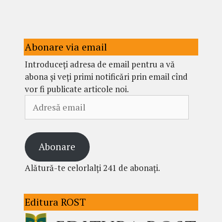
Abonare via email
Introduceți adresa de email pentru a vă
abona și veți primi notificări prin email cînd
vor fi publicate articole noi.
Adresă
email
Abonare
Alătură-te celorlalți 241 de abonați.
Editura ROST