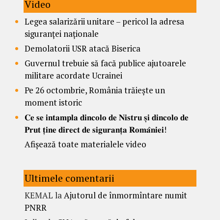
Video
Legea salarizării unitare – pericol la adresa
siguranței naționale
Demolatorii USR atacă Biserica
Guvernul trebuie să facă publice ajutoarele
militare acordate Ucrainei
Pe 26 octombrie, România trăiește un
moment istoric
𝐂𝐞 𝐬𝐞 𝐢𝐧𝐭𝐚𝐦𝐩𝐥𝐚 𝐝𝐢𝐧𝐜𝐨𝐥𝐨 𝐝𝐞 𝐍𝐢𝐬𝐭𝐫𝐮 𝐬̦𝐢 𝐝𝐢𝐧𝐜𝐨𝐥𝐨 𝐝𝐞
𝐏𝐫𝐮𝐭 𝐭̦𝐢𝐧𝐞 𝐝𝐢𝐫𝐞𝐜𝐭 𝐝𝐞 𝐬𝐢𝐠𝐮𝐫𝐚𝐧𝐭̦𝐚 𝐑𝐨𝐦𝐚̂𝐧𝐢𝐞𝐢!
Afișează toate materialele video
Ultimele comentarii
KEMAL
la
Ajutorul de înmormîntare numit
PNRR