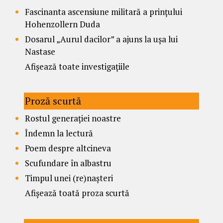
Fascinanta ascensiune militară a prințului
Hohenzollern Duda
Dosarul „Aurul dacilor” a ajuns la ușa lui
Nastase
Afișează toate investigațiile
Proză scurtă
Rostul generației noastre
Îndemn la lectură
Poem despre altcineva
Scufundare în albastru
Timpul unei (re)nașteri
Afișează toată proza scurtă