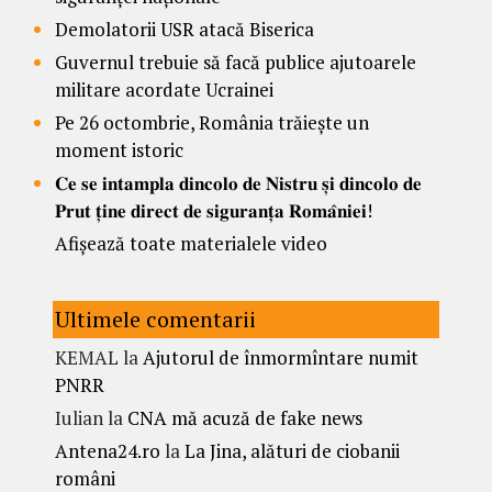
Demolatorii USR atacă Biserica
Guvernul trebuie să facă publice ajutoarele
militare acordate Ucrainei
Pe 26 octombrie, România trăiește un
moment istoric
𝐂𝐞 𝐬𝐞 𝐢𝐧𝐭𝐚𝐦𝐩𝐥𝐚 𝐝𝐢𝐧𝐜𝐨𝐥𝐨 𝐝𝐞 𝐍𝐢𝐬𝐭𝐫𝐮 𝐬̦𝐢 𝐝𝐢𝐧𝐜𝐨𝐥𝐨 𝐝𝐞
𝐏𝐫𝐮𝐭 𝐭̦𝐢𝐧𝐞 𝐝𝐢𝐫𝐞𝐜𝐭 𝐝𝐞 𝐬𝐢𝐠𝐮𝐫𝐚𝐧𝐭̦𝐚 𝐑𝐨𝐦𝐚̂𝐧𝐢𝐞𝐢!
Afișează toate materialele video
Ultimele comentarii
KEMAL
la
Ajutorul de înmormîntare numit
PNRR
Iulian
la
CNA mă acuză de fake news
Antena24.ro
la
La Jina, alături de ciobanii
români