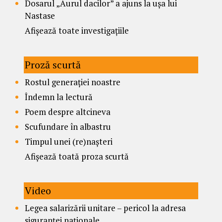
Dosarul „Aurul dacilor” a ajuns la ușa lui
Nastase
Afișează toate investigațiile
Proză scurtă
Rostul generației noastre
Îndemn la lectură
Poem despre altcineva
Scufundare în albastru
Timpul unei (re)nașteri
Afișează toată proza scurtă
Video
Legea salarizării unitare – pericol la adresa
siguranței naționale