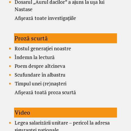
Dosarul „Aurul dacilor” a ajuns la ușa lui
Nastase
Afișează toate investigațiile
Proză scurtă
Rostul generației noastre
Îndemn la lectură
Poem despre altcineva
Scufundare în albastru
Timpul unei (re)nașteri
Afișează toată proza scurtă
Video
Legea salarizării unitare – pericol la adresa
siguranței naționale