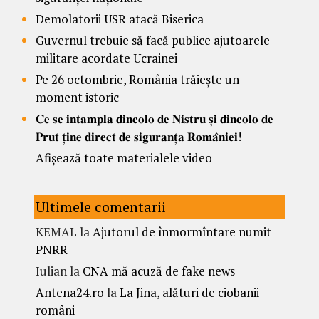
Demolatorii USR atacă Biserica
Guvernul trebuie să facă publice ajutoarele
militare acordate Ucrainei
Pe 26 octombrie, România trăiește un
moment istoric
𝐂𝐞 𝐬𝐞 𝐢𝐧𝐭𝐚𝐦𝐩𝐥𝐚 𝐝𝐢𝐧𝐜𝐨𝐥𝐨 𝐝𝐞 𝐍𝐢𝐬𝐭𝐫𝐮 𝐬̦𝐢 𝐝𝐢𝐧𝐜𝐨𝐥𝐨 𝐝𝐞
𝐏𝐫𝐮𝐭 𝐭̦𝐢𝐧𝐞 𝐝𝐢𝐫𝐞𝐜𝐭 𝐝𝐞 𝐬𝐢𝐠𝐮𝐫𝐚𝐧𝐭̦𝐚 𝐑𝐨𝐦𝐚̂𝐧𝐢𝐞𝐢!
Afișează toate materialele video
Ultimele comentarii
KEMAL
la
Ajutorul de înmormîntare numit
PNRR
Iulian
la
CNA mă acuză de fake news
Antena24.ro
la
La Jina, alături de ciobanii
români