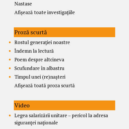
Nastase
Afișează toate investigațiile
Proză scurtă
Rostul generației noastre
Îndemn la lectură
Poem despre altcineva
Scufundare în albastru
Timpul unei (re)nașteri
Afișează toată proza scurtă
Video
Legea salarizării unitare – pericol la adresa
siguranței naționale