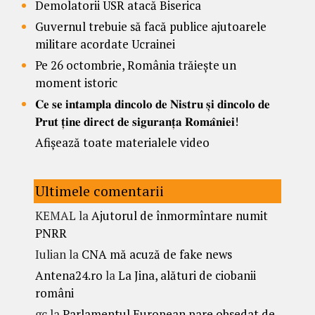
Demolatorii USR atacă Biserica
Guvernul trebuie să facă publice ajutoarele
militare acordate Ucrainei
Pe 26 octombrie, România trăiește un
moment istoric
𝐂𝐞 𝐬𝐞 𝐢𝐧𝐭𝐚𝐦𝐩𝐥𝐚 𝐝𝐢𝐧𝐜𝐨𝐥𝐨 𝐝𝐞 𝐍𝐢𝐬𝐭𝐫𝐮 𝐬̦𝐢 𝐝𝐢𝐧𝐜𝐨𝐥𝐨 𝐝𝐞
𝐏𝐫𝐮𝐭 𝐭̦𝐢𝐧𝐞 𝐝𝐢𝐫𝐞𝐜𝐭 𝐝𝐞 𝐬𝐢𝐠𝐮𝐫𝐚𝐧𝐭̦𝐚 𝐑𝐨𝐦𝐚̂𝐧𝐢𝐞𝐢!
Afișează toate materialele video
Ultimele comentarii
KEMAL
la
Ajutorul de înmormîntare numit
PNRR
Iulian
la
CNA mă acuză de fake news
Antena24.ro
la
La Jina, alături de ciobanii
români
gc
la
Parlamentul European pare obsedat de