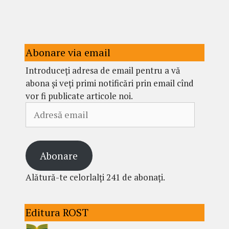
Abonare via email
Introduceți adresa de email pentru a vă
abona și veți primi notificări prin email cînd
vor fi publicate articole noi.
Adresă
email
Abonare
Alătură-te celorlalți 241 de abonați.
Editura ROST