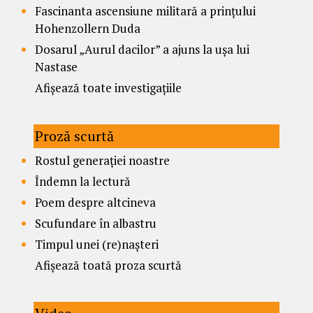
Fascinanta ascensiune militară a prințului
Hohenzollern Duda
Dosarul „Aurul dacilor” a ajuns la ușa lui
Nastase
Afișează toate investigațiile
Proză scurtă
Rostul generației noastre
Îndemn la lectură
Poem despre altcineva
Scufundare în albastru
Timpul unei (re)nașteri
Afișează toată proza scurtă