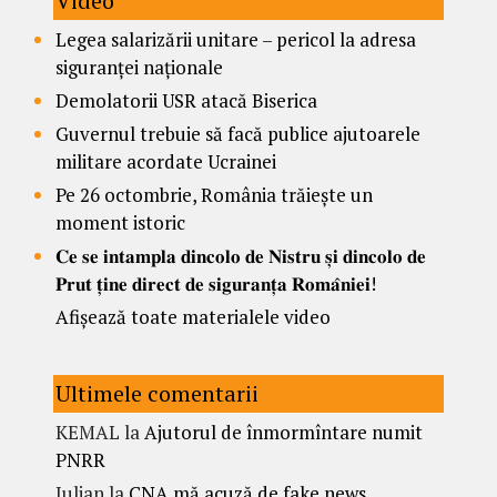
Video
Legea salarizării unitare – pericol la adresa
siguranței naționale
Demolatorii USR atacă Biserica
Guvernul trebuie să facă publice ajutoarele
militare acordate Ucrainei
Pe 26 octombrie, România trăiește un
moment istoric
𝐂𝐞 𝐬𝐞 𝐢𝐧𝐭𝐚𝐦𝐩𝐥𝐚 𝐝𝐢𝐧𝐜𝐨𝐥𝐨 𝐝𝐞 𝐍𝐢𝐬𝐭𝐫𝐮 𝐬̦𝐢 𝐝𝐢𝐧𝐜𝐨𝐥𝐨 𝐝𝐞
𝐏𝐫𝐮𝐭 𝐭̦𝐢𝐧𝐞 𝐝𝐢𝐫𝐞𝐜𝐭 𝐝𝐞 𝐬𝐢𝐠𝐮𝐫𝐚𝐧𝐭̦𝐚 𝐑𝐨𝐦𝐚̂𝐧𝐢𝐞𝐢!
Afișează toate materialele video
Ultimele comentarii
KEMAL
la
Ajutorul de înmormîntare numit
PNRR
Iulian
la
CNA mă acuză de fake news