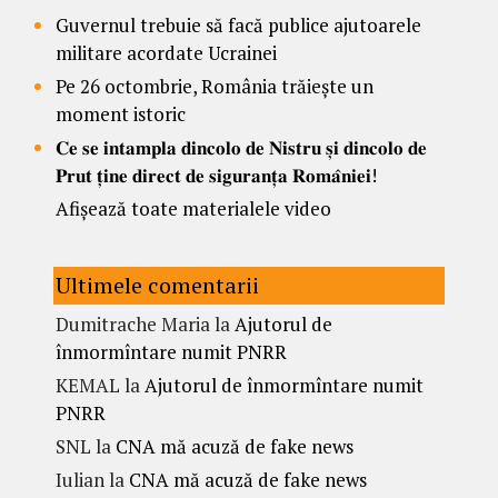
Guvernul trebuie să facă publice ajutoarele
militare acordate Ucrainei
Pe 26 octombrie, România trăiește un
moment istoric
𝐂𝐞 𝐬𝐞 𝐢𝐧𝐭𝐚𝐦𝐩𝐥𝐚 𝐝𝐢𝐧𝐜𝐨𝐥𝐨 𝐝𝐞 𝐍𝐢𝐬𝐭𝐫𝐮 𝐬̦𝐢 𝐝𝐢𝐧𝐜𝐨𝐥𝐨 𝐝𝐞
𝐏𝐫𝐮𝐭 𝐭̦𝐢𝐧𝐞 𝐝𝐢𝐫𝐞𝐜𝐭 𝐝𝐞 𝐬𝐢𝐠𝐮𝐫𝐚𝐧𝐭̦𝐚 𝐑𝐨𝐦𝐚̂𝐧𝐢𝐞𝐢!
Afișează toate materialele video
Ultimele comentarii
Dumitrache Maria
la
Ajutorul de
înmormîntare numit PNRR
KEMAL
la
Ajutorul de înmormîntare numit
PNRR
SNL
la
CNA mă acuză de fake news
Iulian
la
CNA mă acuză de fake news