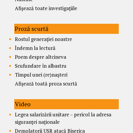
Afișează toate investigațiile
Proză scurtă
Rostul generației noastre
Îndemn la lectură
Poem despre altcineva
Scufundare în albastru
Timpul unei (re)nașteri
Afișează toată proza scurtă
Video
Legea salarizării unitare – pericol la adresa
siguranței naționale
Demolatorii USR atacă Biserica