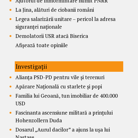
Ajutorul de înmormîntare numit PNRR
La Jina, alături de ciobanii români
Legea salarizării unitare – pericol la adresa
siguranței naționale
Demolatorii USR atacă Biserica
Afișează toate opiniile
Investigații
Alianța PSD-PD pentru vile și terenuri
Apărare Națională cu starlete și popi
Familia lui Geoană, tun imobiliar de 400.000
USD
Fascinanta ascensiune militară a prințului
Hohenzollern Duda
Dosarul „Aurul dacilor” a ajuns la ușa lui
Nastase