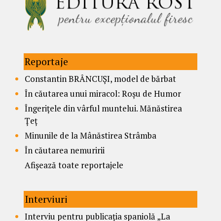
Reportaje
Constantin BRÂNCUȘI, model de bărbat
În căutarea unui miracol: Roșu de Humor
Îngerițele din vârful muntelui. Mănăstirea
Țeț
Minunile de la Mânăstirea Strâmba
În căutarea nemuririi
Afișează toate reportajele
Interviuri
Interviu pentru publicația spaniolă „La