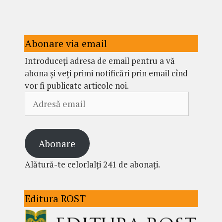
Abonare via email
Introduceți adresa de email pentru a vă
abona și veți primi notificări prin email cînd
vor fi publicate articole noi.
Adresă
email
Abonare
Alătură-te celorlalți 241 de abonați.
Editura ROST