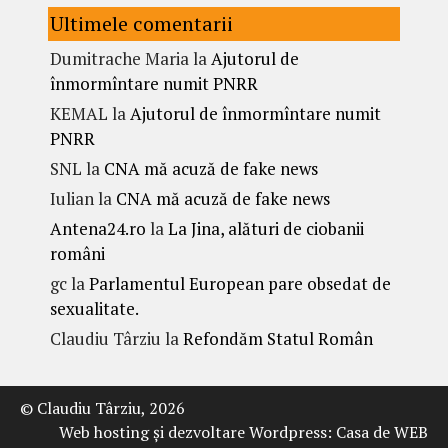
Ultimele comentarii
Dumitrache Maria
la
Ajutorul de
înmormîntare numit PNRR
KEMAL
la
Ajutorul de înmormîntare numit
PNRR
SNL
la
CNA mă acuză de fake news
Iulian
la
CNA mă acuză de fake news
Antena24.ro
la
La Jina, alături de ciobanii
români
gc
la
Parlamentul European pare obsedat de
sexualitate.
Claudiu Târziu
la
Refondăm Statul Român
© Claudiu Târziu, 2026
Web hosting şi dezvoltare Wordpress:
Casa de WEB