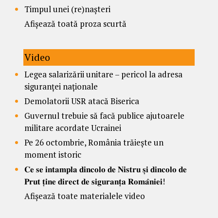
Timpul unei (re)nașteri
Afișează toată proza scurtă
Video
Legea salarizării unitare – pericol la adresa
siguranței naționale
Demolatorii USR atacă Biserica
Guvernul trebuie să facă publice ajutoarele
militare acordate Ucrainei
Pe 26 octombrie, România trăiește un
moment istoric
𝐂𝐞 𝐬𝐞 𝐢𝐧𝐭𝐚𝐦𝐩𝐥𝐚 𝐝𝐢𝐧𝐜𝐨𝐥𝐨 𝐝𝐞 𝐍𝐢𝐬𝐭𝐫𝐮 𝐬̦𝐢 𝐝𝐢𝐧𝐜𝐨𝐥𝐨 𝐝𝐞
𝐏𝐫𝐮𝐭 𝐭̦𝐢𝐧𝐞 𝐝𝐢𝐫𝐞𝐜𝐭 𝐝𝐞 𝐬𝐢𝐠𝐮𝐫𝐚𝐧𝐭̦𝐚 𝐑𝐨𝐦𝐚̂𝐧𝐢𝐞𝐢!
Afișează toate materialele video