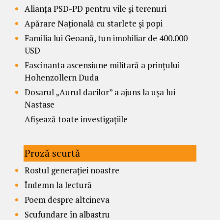
Alianța PSD-PD pentru vile și terenuri
Apărare Națională cu starlete și popi
Familia lui Geoană, tun imobiliar de 400.000
USD
Fascinanta ascensiune militară a prințului
Hohenzollern Duda
Dosarul „Aurul dacilor” a ajuns la ușa lui
Nastase
Afișează toate investigațiile
Proză scurtă
Rostul generației noastre
Îndemn la lectură
Poem despre altcineva
Scufundare în albastru