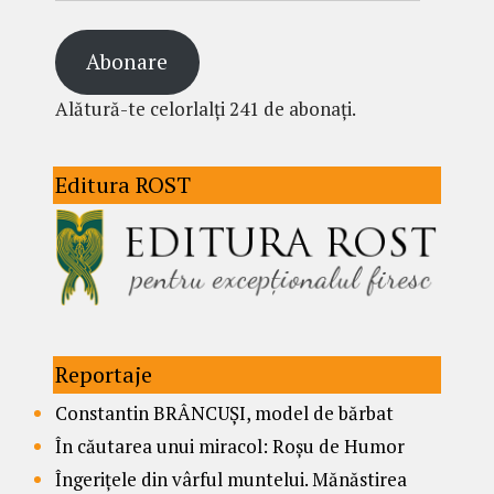
Abonare
Alătură-te celorlalți 241 de abonați.
Editura ROST
Reportaje
Constantin BRÂNCUȘI, model de bărbat
În căutarea unui miracol: Roșu de Humor
Îngerițele din vârful muntelui. Mănăstirea