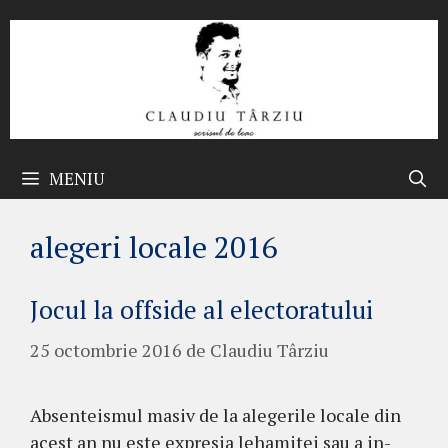
Sari
la
conținut
MENIU
alegeri locale 2016
Jocul la offside al electoratului
25 octombrie 2016
de
Claudiu Târziu
Absenteismul masiv de la alegerile lo­cale din
acest an nu este expresia leha­mitei sau a in­