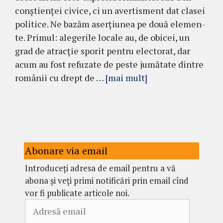
con­ştienţei civice, ci un aver­tis­ment dat clasei
po­litice. Ne ba­zăm aser­ţiunea pe două ele­men­
te. Primul: ale­gerile locale au, de obicei, un
grad de atrac­ţie sporit pen­tru elec­torat, dar
acum au fost refuzate de peste jumătate dintre
româ­nii cu drept de …
[mai mult]
Abonare via email
Introduceți adresa de email pentru a vă
abona și veți primi notificări prin email cînd
vor fi publicate articole noi.
Adresă
email