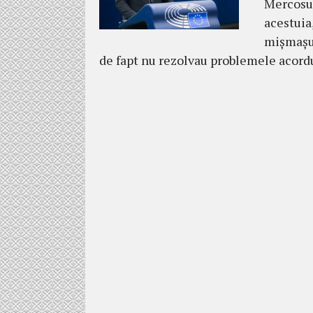
Mercosu
acestuia
mișmașur
de fapt nu rezolvau problemele acord