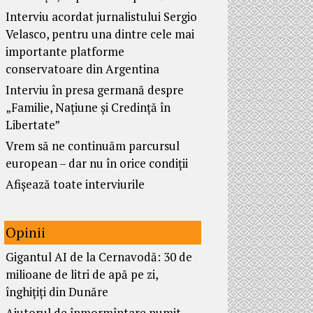
Interviu acordat jurnalistului Sergio
Velasco, pentru una dintre cele mai
importante platforme
conservatoare din Argentina
Interviu în presa germană despre
„Familie, Națiune și Credință în
Libertate”
Vrem să ne continuăm parcursul
european – dar nu în orice condiții
Afișează toate interviurile
Opinii
Gigantul AI de la Cernavodă: 30 de
milioane de litri de apă pe zi,
înghițiți din Dunăre
Ajutorul de înmormîntare numit