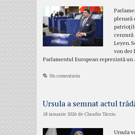
Parlamen
plenară 
patrioți
cenzură 
Leyen. S
von der L
Parlamentul European reprezintă un
Un comentariu
Ursula a semnat actul trăd
18 ianuarie 2026
de
Claudiu Târziu
Ursula v