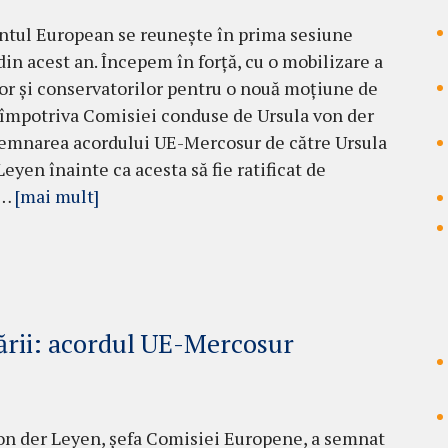
tul European se reunește în prima sesiune
din acest an. Începem în forță, cu o mobilizare a
lor și conservatorilor pentru o nouă moțiune de
împotriva Comisiei conduse de Ursula von der
emnarea acordului UE-Mercosur de către Ursula
eyen înainte ca acesta să fie ratificat de
 …
[mai mult]
ării: acordul UE-Mercosur
on der Leyen, șefa Comisiei Europene, a semnat