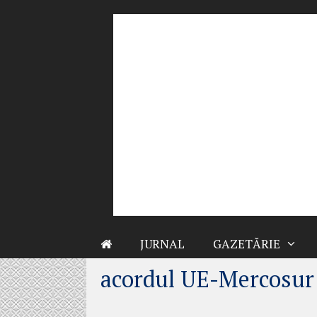
Sari
la
conținut
JURNAL
GAZETĂRIE
acordul UE-Mercosur