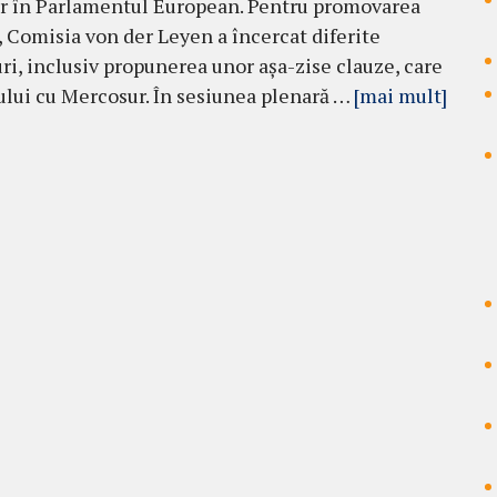
r în Parlamentul European. Pentru promovarea
, Comisia von der Leyen a încercat diferite
i, inclusiv propunerea unor așa-zise clauze, care
ului cu Mercosur. În sesiunea plenară …
[mai mult]