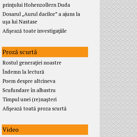
prințului Hohenzollern Duda
Dosarul „Aurul dacilor” a ajuns la
ușa lui Nastase
Afișează toate investigațiile
Proză scurtă
Rostul generației noastre
Îndemn la lectură
Poem despre altcineva
Scufundare în albastru
Timpul unei (re)nașteri
Afișează toată proza scurtă
Video