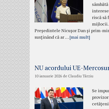
sâmbătă 
interese
riscă să
mijlocii
Președintele Nicușor Dan și prim-mini
susținând că ar …
[mai mult]
NU acordului UE-Mercosu
10 ianuarie 2026
de
Claudiu Târziu
Se impun
provizor
cetățeni