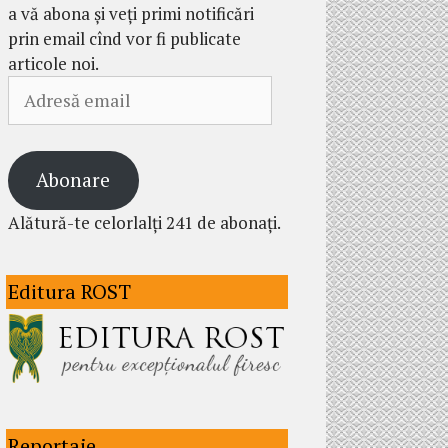
a vă abona și veți primi notificări
prin email cînd vor fi publicate
articole noi.
Adresă
email
Abonare
Alătură-te celorlalți 241 de abonați.
Editura ROST
Reportaje