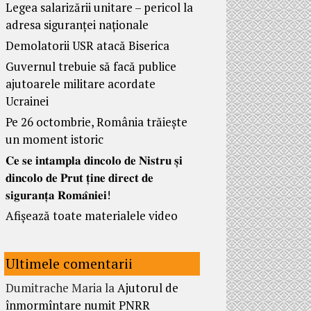
Legea salarizării unitare – pericol la
adresa siguranței naționale
Demolatorii USR atacă Biserica
Guvernul trebuie să facă publice
ajutoarele militare acordate
Ucrainei
Pe 26 octombrie, România trăiește
un moment istoric
𝐂𝐞 𝐬𝐞 𝐢𝐧𝐭𝐚𝐦𝐩𝐥𝐚 𝐝𝐢𝐧𝐜𝐨𝐥𝐨 𝐝𝐞 𝐍𝐢𝐬𝐭𝐫𝐮 𝐬̦𝐢
𝐝𝐢𝐧𝐜𝐨𝐥𝐨 𝐝𝐞 𝐏𝐫𝐮𝐭 𝐭̦𝐢𝐧𝐞 𝐝𝐢𝐫𝐞𝐜𝐭 𝐝𝐞
𝐬𝐢𝐠𝐮𝐫𝐚𝐧𝐭̦𝐚 𝐑𝐨𝐦𝐚̂𝐧𝐢𝐞𝐢!
Afișează toate materialele video
Ultimele comentarii
Dumitrache Maria
la
Ajutorul de
înmormîntare numit PNRR