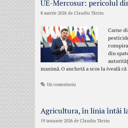
UE-Mercosur: pericolul din
8 martie 2026
de
Claudiu Târziu
Carne di
pesticid
conspira
din spat
autorităț
maximă. O anchetă a scos la iveală că
Un comentariu
Agricultura, în linia întâi 
19 ianuarie 2026
de
Claudiu Târziu