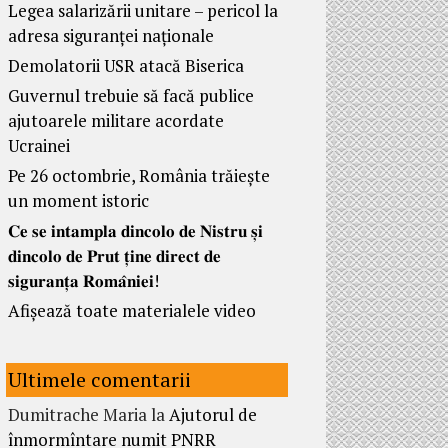
Legea salarizării unitare – pericol la
adresa siguranței naționale
Demolatorii USR atacă Biserica
Guvernul trebuie să facă publice
ajutoarele militare acordate
Ucrainei
Pe 26 octombrie, România trăiește
un moment istoric
𝐂𝐞 𝐬𝐞 𝐢𝐧𝐭𝐚𝐦𝐩𝐥𝐚 𝐝𝐢𝐧𝐜𝐨𝐥𝐨 𝐝𝐞 𝐍𝐢𝐬𝐭𝐫𝐮 𝐬̦𝐢
𝐝𝐢𝐧𝐜𝐨𝐥𝐨 𝐝𝐞 𝐏𝐫𝐮𝐭 𝐭̦𝐢𝐧𝐞 𝐝𝐢𝐫𝐞𝐜𝐭 𝐝𝐞
𝐬𝐢𝐠𝐮𝐫𝐚𝐧𝐭̦𝐚 𝐑𝐨𝐦𝐚̂𝐧𝐢𝐞𝐢!
Afișează toate materialele video
Ultimele comentarii
Dumitrache Maria
la
Ajutorul de
înmormîntare numit PNRR