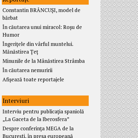
Constantin BRÂNCUȘI, model de
bărbat
În căutarea unui miracol: Roșu de
Humor
Îngerițele din vârful muntelui.
Mănăstirea Țeț
Minunile de la Mânăstirea Strâmba
În căutarea nemuririi
Afișează toate reportajele
Interviuri
Interviu pentru publicația spaniolă
„La Gaceta de la Iberosfera”
Despre conferința MEGA de la
București, în presa europeană