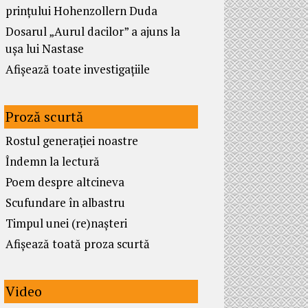
prințului Hohenzollern Duda
Dosarul „Aurul dacilor” a ajuns la
ușa lui Nastase
Afișează toate investigațiile
Proză scurtă
Rostul generației noastre
Îndemn la lectură
Poem despre altcineva
Scufundare în albastru
Timpul unei (re)nașteri
Afișează toată proza scurtă
Video