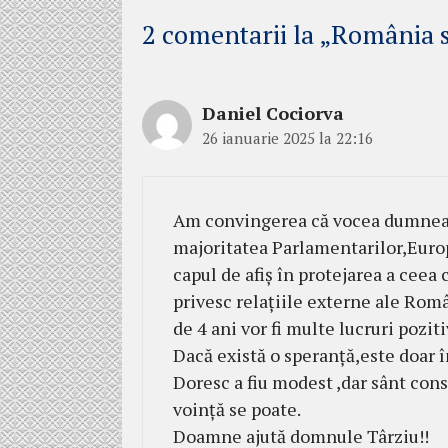
2 comentarii la „România 
Daniel Cociorva
26 ianuarie 2025 la 22:16
Am convingerea că vocea dumneavo
majoritatea Parlamentarilor,Europ
capul de afiș în protejarea a ceea 
privesc relațiile externe ale Româ
de 4 ani vor fi multe lucruri poziti
Dacă există o speranță,este doar î
Doresc a fiu modest ,dar sânt cons
voință se poate.
Doamne ajută domnule Târziu!!