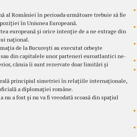
rnă al României în perioada următoare trebuie să fie
a poziției în Uniunea Europeană.
a europeană și orice intenție de a ne extrage din
lui național.
omația de la București au executat orbește
 sau din capitalele unor parteneri euroatlantici ne-
rior, căruia îi sunt rezervate doar limitări și
lă principiul simetriei în relațiile internaționale,
oficială a diplomației române.
nu a fost și nu va fi vreodată scoasă din spațiul