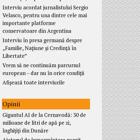
Interviu acordat jurnalistului Sergio
Velasco, pentru una dintre cele mai
importante platforme
conservatoare din Argentina
Interviu în presa germană despre
„Familie, Națiune și Credință în
Libertate”
Vrem să ne continuăm parcursul
european – dar nu în orice condiții
Afișează toate interviurile
Opinii
Gigantul AI de la Cernavodă: 30 de
milioane de litri de apă pe zi,
înghițiți din Dunăre
Ajutorul de înmormîntare numit