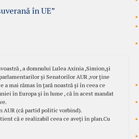
suverană în UE”
astră , a domnului Lulea Axinia ,Simion,și
arlamentarilor și Senatorilor AUR ,vor ține
ce a mai rămas în țară noastră și în ceea ce
niei în Europa și în lume , că în acest mandat
ve.
n AUR (că partid politic vorbind).
tient că e realizabil ceea ce aveți în plan.Cu