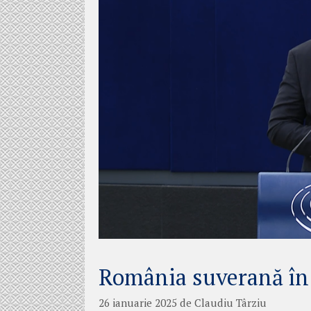
România suverană în
26 ianuarie 2025
de
Claudiu Târziu