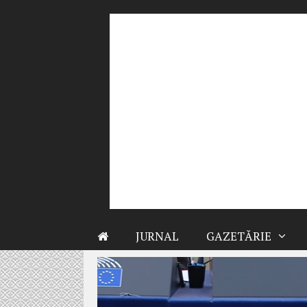
Sari
la
conținut
JURNAL
GAZETĂRIE