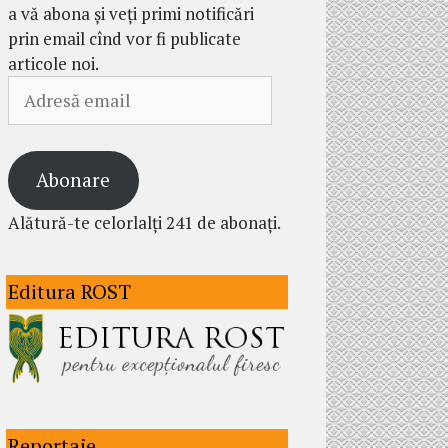
a vă abona și veți primi notificări
prin email cînd vor fi publicate
articole noi.
Adresă
email
Abonare
Alătură-te celorlalți 241 de abonați.
Editura ROST
Reportaje