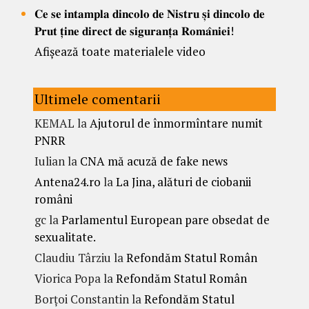
𝐂𝐞 𝐬𝐞 𝐢𝐧𝐭𝐚𝐦𝐩𝐥𝐚 𝐝𝐢𝐧𝐜𝐨𝐥𝐨 𝐝𝐞 𝐍𝐢𝐬𝐭𝐫𝐮 𝐬̦𝐢 𝐝𝐢𝐧𝐜𝐨𝐥𝐨 𝐝𝐞
𝐏𝐫𝐮𝐭 𝐭̦𝐢𝐧𝐞 𝐝𝐢𝐫𝐞𝐜𝐭 𝐝𝐞 𝐬𝐢𝐠𝐮𝐫𝐚𝐧𝐭̦𝐚 𝐑𝐨𝐦𝐚̂𝐧𝐢𝐞𝐢!
Afișează toate materialele video
Ultimele comentarii
KEMAL
la
Ajutorul de înmormîntare numit
PNRR
Iulian
la
CNA mă acuză de fake news
Antena24.ro
la
La Jina, alături de ciobanii
români
gc
la
Parlamentul European pare obsedat de
sexualitate.
Claudiu Târziu
la
Refondăm Statul Român
Viorica Popa
la
Refondăm Statul Român
Borțoi Constantin
la
Refondăm Statul