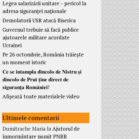
Legea salarizării unitare – pericol la
adresa siguranței naționale
Demolatorii USR atacă Biserica
Guvernul trebuie să facă publice
ajutoarele militare acordate
Ucrainei
Pe 26 octombrie, România trăiește
un moment istoric
𝐂𝐞 𝐬𝐞 𝐢𝐧𝐭𝐚𝐦𝐩𝐥𝐚 𝐝𝐢𝐧𝐜𝐨𝐥𝐨 𝐝𝐞 𝐍𝐢𝐬𝐭𝐫𝐮 𝐬̦𝐢
𝐝𝐢𝐧𝐜𝐨𝐥𝐨 𝐝𝐞 𝐏𝐫𝐮𝐭 𝐭̦𝐢𝐧𝐞 𝐝𝐢𝐫𝐞𝐜𝐭 𝐝𝐞
𝐬𝐢𝐠𝐮𝐫𝐚𝐧𝐭̦𝐚 𝐑𝐨𝐦𝐚̂𝐧𝐢𝐞𝐢!
Afișează toate materialele video
Ultimele comentarii
Dumitrache Maria
la
Ajutorul de
înmormîntare numit PNRR