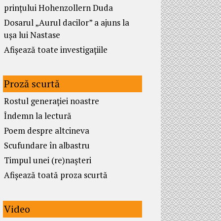
prințului Hohenzollern Duda
Dosarul „Aurul dacilor” a ajuns la
ușa lui Nastase
Afișează toate investigațiile
Proză scurtă
Rostul generației noastre
Îndemn la lectură
Poem despre altcineva
Scufundare în albastru
Timpul unei (re)nașteri
Afișează toată proza scurtă
Video