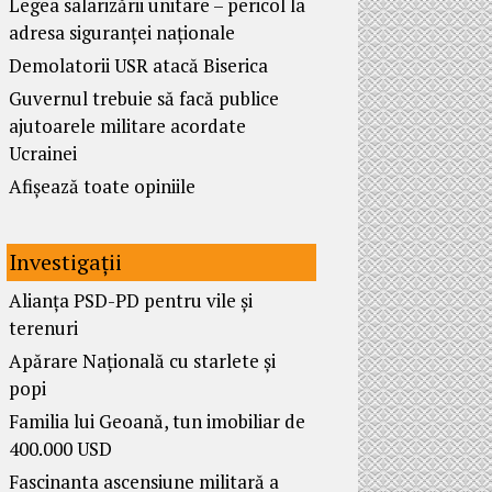
Legea salarizării unitare – pericol la
adresa siguranței naționale
Demolatorii USR atacă Biserica
Guvernul trebuie să facă publice
ajutoarele militare acordate
Ucrainei
Afișează toate opiniile
Investigații
Alianța PSD-PD pentru vile și
terenuri
Apărare Națională cu starlete și
popi
Familia lui Geoană, tun imobiliar de
400.000 USD
Fascinanta ascensiune militară a