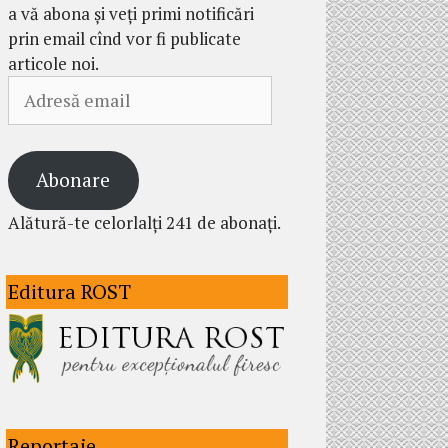
a vă abona și veți primi notificări
prin email cînd vor fi publicate
articole noi.
Adresă
email
Abonare
Alătură-te celorlalți 241 de abonați.
Editura ROST
Reportaje