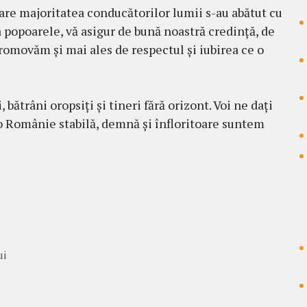
care majoritatea conducătorilor lumii s-au abătut cu
ra popoarele, vă asigur de bună noastră credință, de
romovăm și mai ales de respectul și iubirea ce o
 bătrâni oropsiți și tineri fără orizont. Voi ne dați
 o Românie stabilă, demnă și înfloritoare suntem
ui