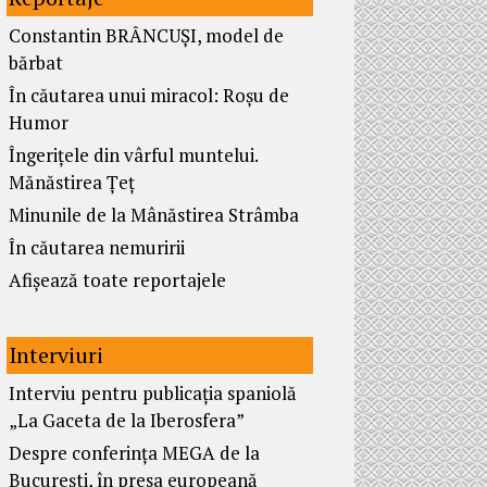
Constantin BRÂNCUȘI, model de
bărbat
În căutarea unui miracol: Roșu de
Humor
Îngerițele din vârful muntelui.
Mănăstirea Țeț
Minunile de la Mânăstirea Strâmba
În căutarea nemuririi
Afișează toate reportajele
Interviuri
Interviu pentru publicația spaniolă
„La Gaceta de la Iberosfera”
Despre conferința MEGA de la
București, în presa europeană