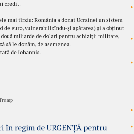
i credit!
rele mai tîrziu: România a donat Ucrainei un sistem
d de euro, vulnerabilizîndu-și apărarea) și a obținut
două miliarde de dolari pentru achiziții militare,
ză să le donăm, de asemenea.
tată de Iohannis.
 Trump
ări în regim de URGENȚĂ pentru