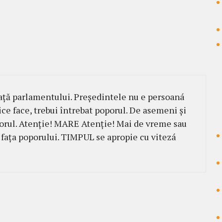
aţă parlamentului. Preşedintele nu e persoaná
ice face, trebui întrebat poporul. De asemeni şi
porul. Atenţie! MARE Atenție! Mai de vreme sau
n fața poporului. TIMPUL se apropie cu vitezá