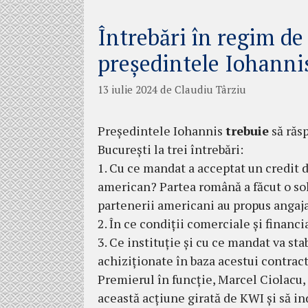
Întrebări în regim 
președintele Iohanni
13 iulie 2024
de
Claudiu Târziu
Președintele Iohannis
trebuie
să răsp
București la trei întrebări:
1. Cu ce mandat a acceptat un credit 
american? Partea română a făcut o so
partenerii americani au propus angaja
2. În ce condiții comerciale și financ
3. Ce instituție și cu ce mandat va stab
achiziționate în baza acestui contrac
Premierul în funcție, Marcel Ciolacu, t
această acțiune girată de KWI și să in