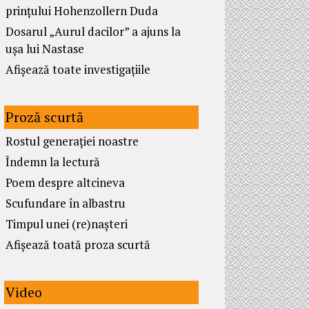
prințului Hohenzollern Duda
Dosarul „Aurul dacilor” a ajuns la
ușa lui Nastase
Afișează toate investigațiile
Proză scurtă
Rostul generației noastre
Îndemn la lectură
Poem despre altcineva
Scufundare în albastru
Timpul unei (re)nașteri
Afișează toată proza scurtă
Video