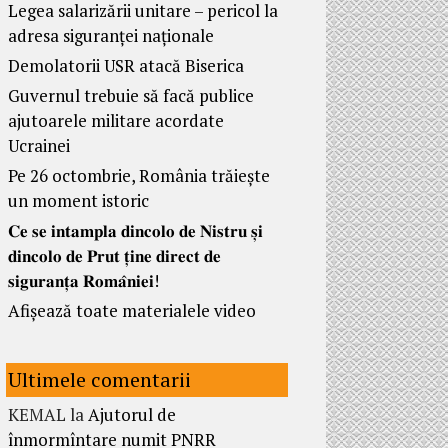
Legea salarizării unitare – pericol la
adresa siguranței naționale
Demolatorii USR atacă Biserica
Guvernul trebuie să facă publice
ajutoarele militare acordate
Ucrainei
Pe 26 octombrie, România trăiește
un moment istoric
𝐂𝐞 𝐬𝐞 𝐢𝐧𝐭𝐚𝐦𝐩𝐥𝐚 𝐝𝐢𝐧𝐜𝐨𝐥𝐨 𝐝𝐞 𝐍𝐢𝐬𝐭𝐫𝐮 𝐬̦𝐢
𝐝𝐢𝐧𝐜𝐨𝐥𝐨 𝐝𝐞 𝐏𝐫𝐮𝐭 𝐭̦𝐢𝐧𝐞 𝐝𝐢𝐫𝐞𝐜𝐭 𝐝𝐞
𝐬𝐢𝐠𝐮𝐫𝐚𝐧𝐭̦𝐚 𝐑𝐨𝐦𝐚̂𝐧𝐢𝐞𝐢!
Afișează toate materialele video
Ultimele comentarii
KEMAL
la
Ajutorul de
înmormîntare numit PNRR