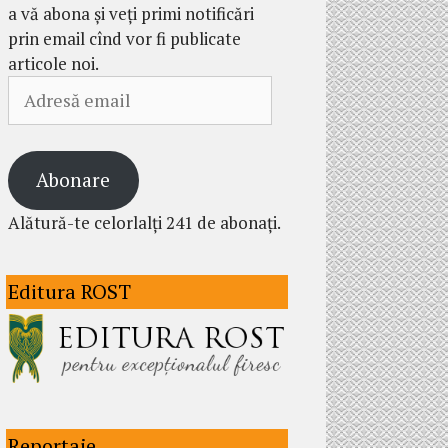
a vă abona și veți primi notificări
prin email cînd vor fi publicate
articole noi.
Adresă
email
Abonare
Alătură-te celorlalți 241 de abonați.
Editura ROST
Reportaje