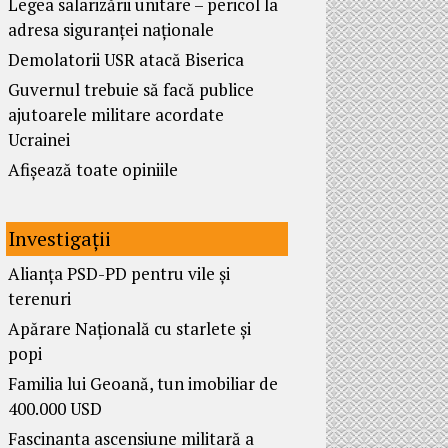
Legea salarizării unitare – pericol la
adresa siguranței naționale
Demolatorii USR atacă Biserica
Guvernul trebuie să facă publice
ajutoarele militare acordate
Ucrainei
Afișează toate opiniile
Investigații
Alianța PSD-PD pentru vile și
terenuri
Apărare Națională cu starlete și
popi
Familia lui Geoană, tun imobiliar de
400.000 USD
Fascinanta ascensiune militară a