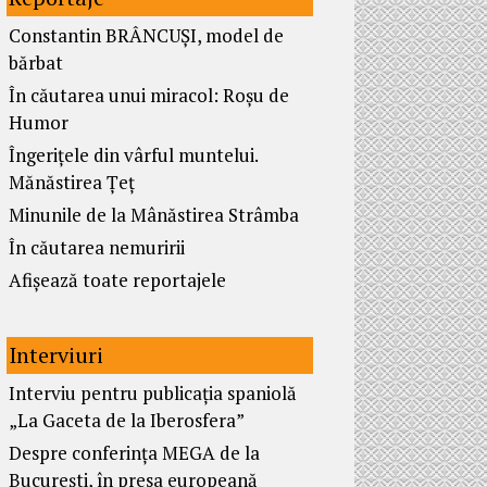
Constantin BRÂNCUȘI, model de
bărbat
În căutarea unui miracol: Roșu de
Humor
Îngerițele din vârful muntelui.
Mănăstirea Țeț
Minunile de la Mânăstirea Strâmba
În căutarea nemuririi
Afișează toate reportajele
Interviuri
Interviu pentru publicația spaniolă
„La Gaceta de la Iberosfera”
Despre conferința MEGA de la
București, în presa europeană