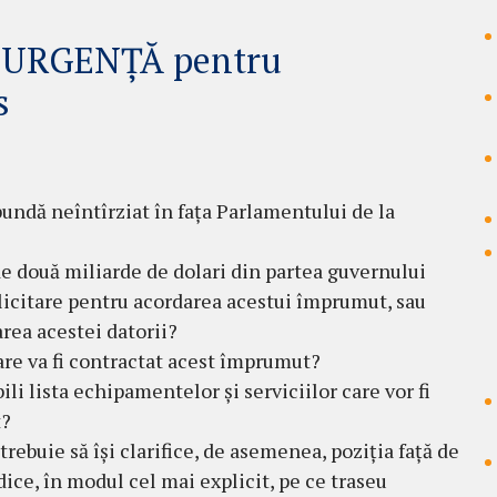
de URGENȚĂ pentru
s
undă neîntîrziat în fața Parlamentului de la
de două miliarde de dolari din partea guvernului
licitare pentru acordarea acestui împrumut, sau
rea acestei datorii?
iare va fi contractat acest împrumut?
ili lista echipamentelor și serviciilor care vor fi
t?
rebuie să își clarifice, de asemenea, poziția față de
dice, în modul cel mai explicit, pe ce traseu