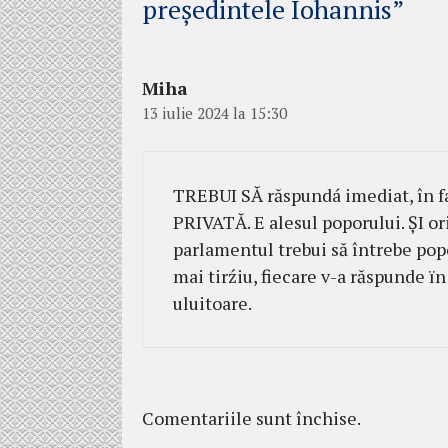
președintele Iohannis”
Miha
13 iulie 2024 la 15:30
TREBUI SĂ răspundá imediat, în f
PRIVATĂ. E alesul poporului. ŞI or
parlamentul trebui să întrebe po
mai tirźiu, fiecare v-a răspunde ï
uluitoare.
Comentariile sunt închise.