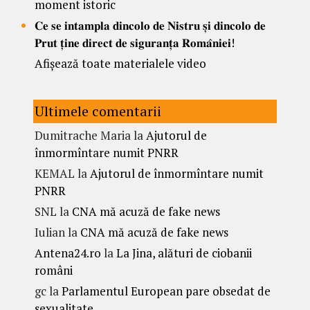
moment istoric
𝐂𝐞 𝐬𝐞 𝐢𝐧𝐭𝐚𝐦𝐩𝐥𝐚 𝐝𝐢𝐧𝐜𝐨𝐥𝐨 𝐝𝐞 𝐍𝐢𝐬𝐭𝐫𝐮 𝐬̦𝐢 𝐝𝐢𝐧𝐜𝐨𝐥𝐨 𝐝𝐞
𝐏𝐫𝐮𝐭 𝐭̦𝐢𝐧𝐞 𝐝𝐢𝐫𝐞𝐜𝐭 𝐝𝐞 𝐬𝐢𝐠𝐮𝐫𝐚𝐧𝐭̦𝐚 𝐑𝐨𝐦𝐚̂𝐧𝐢𝐞𝐢!
Afișează toate materialele video
Ultimele comentarii
Dumitrache Maria
la
Ajutorul de
înmormîntare numit PNRR
KEMAL
la
Ajutorul de înmormîntare numit
PNRR
SNL
la
CNA mă acuză de fake news
Iulian
la
CNA mă acuză de fake news
Antena24.ro
la
La Jina, alături de ciobanii
români
gc
la
Parlamentul European pare obsedat de
sexualitate.