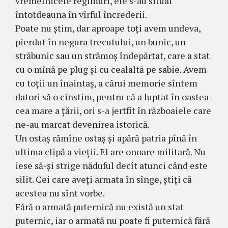
vremelnicele regimuri, ele s-au situat
întotdeauna în vîrful încrederii.
Poate nu știm, dar aproape toți avem undeva,
pierdut în negura trecutului, un bunic, un
străbunic sau un strămoș îndepărtat, care a stat
cu o mînă pe plug și cu cealaltă pe sabie. Avem
cu toții un înaintaș, a cărui memorie sîntem
datori să o cinstim, pentru că a luptat în oastea
cea mare a țării, ori s-a jertfit în războaiele care
ne-au marcat devenirea istorică.
Un ostaș rămîne ostaș și apără patria pînă în
ultima clipă a vieții. El are onoare militară. Nu
iese să-și strige năduful decît atunci când este
silit. Cei care aveți armata în sînge, știți că
acestea nu sînt vorbe.
Fără o armată puternică nu există un stat
puternic, iar o armată nu poate fi puternică fără