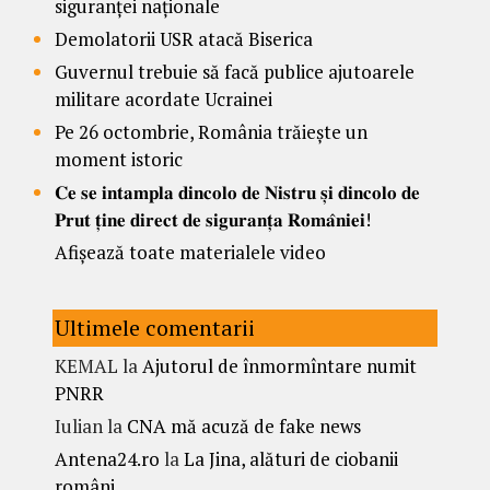
siguranței naționale
Demolatorii USR atacă Biserica
Guvernul trebuie să facă publice ajutoarele
militare acordate Ucrainei
Pe 26 octombrie, România trăiește un
moment istoric
𝐂𝐞 𝐬𝐞 𝐢𝐧𝐭𝐚𝐦𝐩𝐥𝐚 𝐝𝐢𝐧𝐜𝐨𝐥𝐨 𝐝𝐞 𝐍𝐢𝐬𝐭𝐫𝐮 𝐬̦𝐢 𝐝𝐢𝐧𝐜𝐨𝐥𝐨 𝐝𝐞
𝐏𝐫𝐮𝐭 𝐭̦𝐢𝐧𝐞 𝐝𝐢𝐫𝐞𝐜𝐭 𝐝𝐞 𝐬𝐢𝐠𝐮𝐫𝐚𝐧𝐭̦𝐚 𝐑𝐨𝐦𝐚̂𝐧𝐢𝐞𝐢!
Afișează toate materialele video
Ultimele comentarii
KEMAL
la
Ajutorul de înmormîntare numit
PNRR
Iulian
la
CNA mă acuză de fake news
Antena24.ro
la
La Jina, alături de ciobanii
români