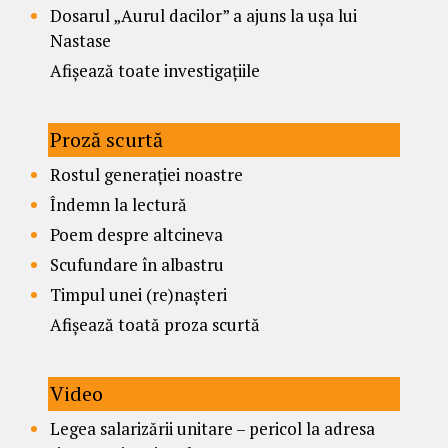
Dosarul „Aurul dacilor” a ajuns la ușa lui
Nastase
Afișează toate investigațiile
Proză scurtă
Rostul generației noastre
Îndemn la lectură
Poem despre altcineva
Scufundare în albastru
Timpul unei (re)nașteri
Afișează toată proza scurtă
Video
Legea salarizării unitare – pericol la adresa