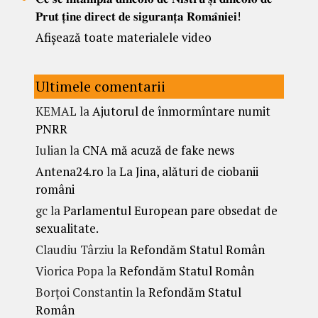
𝐏𝐫𝐮𝐭 𝐭̦𝐢𝐧𝐞 𝐝𝐢𝐫𝐞𝐜𝐭 𝐝𝐞 𝐬𝐢𝐠𝐮𝐫𝐚𝐧𝐭̦𝐚 𝐑𝐨𝐦𝐚̂𝐧𝐢𝐞𝐢!
Afișează toate materialele video
Ultimele comentarii
KEMAL
la
Ajutorul de înmormîntare numit
PNRR
Iulian
la
CNA mă acuză de fake news
Antena24.ro
la
La Jina, alături de ciobanii
români
gc
la
Parlamentul European pare obsedat de
sexualitate.
Claudiu Târziu
la
Refondăm Statul Român
Viorica Popa
la
Refondăm Statul Român
Borțoi Constantin
la
Refondăm Statul
Român