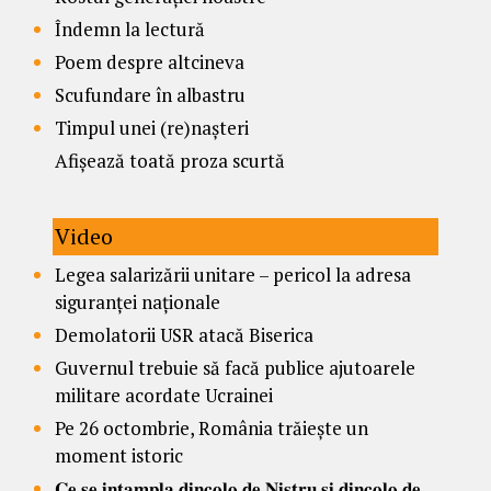
Îndemn la lectură
Poem despre altcineva
Scufundare în albastru
Timpul unei (re)nașteri
Afișează toată proza scurtă
Video
Legea salarizării unitare – pericol la adresa
siguranței naționale
Demolatorii USR atacă Biserica
Guvernul trebuie să facă publice ajutoarele
militare acordate Ucrainei
Pe 26 octombrie, România trăiește un
moment istoric
𝐂𝐞 𝐬𝐞 𝐢𝐧𝐭𝐚𝐦𝐩𝐥𝐚 𝐝𝐢𝐧𝐜𝐨𝐥𝐨 𝐝𝐞 𝐍𝐢𝐬𝐭𝐫𝐮 𝐬̦𝐢 𝐝𝐢𝐧𝐜𝐨𝐥𝐨 𝐝𝐞