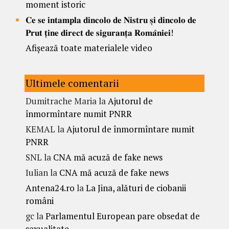
moment istoric
𝐂𝐞 𝐬𝐞 𝐢𝐧𝐭𝐚𝐦𝐩𝐥𝐚 𝐝𝐢𝐧𝐜𝐨𝐥𝐨 𝐝𝐞 𝐍𝐢𝐬𝐭𝐫𝐮 𝐬̦𝐢 𝐝𝐢𝐧𝐜𝐨𝐥𝐨 𝐝𝐞
𝐏𝐫𝐮𝐭 𝐭̦𝐢𝐧𝐞 𝐝𝐢𝐫𝐞𝐜𝐭 𝐝𝐞 𝐬𝐢𝐠𝐮𝐫𝐚𝐧𝐭̦𝐚 𝐑𝐨𝐦𝐚̂𝐧𝐢𝐞𝐢!
Afișează toate materialele video
Ultimele comentarii
Dumitrache Maria
la
Ajutorul de
înmormîntare numit PNRR
KEMAL
la
Ajutorul de înmormîntare numit
PNRR
SNL
la
CNA mă acuză de fake news
Iulian
la
CNA mă acuză de fake news
Antena24.ro
la
La Jina, alături de ciobanii
români
gc
la
Parlamentul European pare obsedat de
sexualitate.