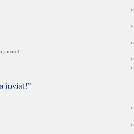
luționarul
a înviat!”