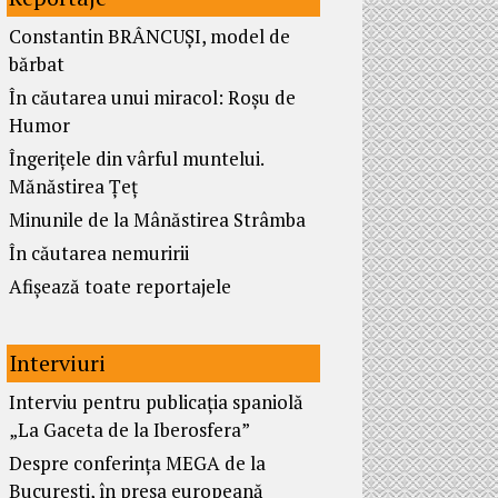
Constantin BRÂNCUȘI, model de
bărbat
În căutarea unui miracol: Roșu de
Humor
Îngerițele din vârful muntelui.
Mănăstirea Țeț
Minunile de la Mânăstirea Strâmba
În căutarea nemuririi
Afișează toate reportajele
Interviuri
Interviu pentru publicația spaniolă
„La Gaceta de la Iberosfera”
Despre conferința MEGA de la
București, în presa europeană