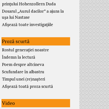
prințului Hohenzollern Duda
Dosarul „Aurul dacilor” a ajuns la
ușa lui Nastase
Afișează toate investigațiile
Proză scurtă
Rostul generației noastre
Îndemn la lectură
Poem despre altcineva
Scufundare în albastru
Timpul unei (re)nașteri
Afișează toată proza scurtă
Video