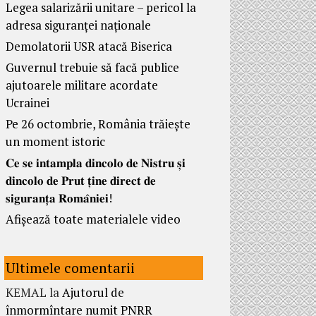
Legea salarizării unitare – pericol la
adresa siguranței naționale
Demolatorii USR atacă Biserica
Guvernul trebuie să facă publice
ajutoarele militare acordate
Ucrainei
Pe 26 octombrie, România trăiește
un moment istoric
𝐂𝐞 𝐬𝐞 𝐢𝐧𝐭𝐚𝐦𝐩𝐥𝐚 𝐝𝐢𝐧𝐜𝐨𝐥𝐨 𝐝𝐞 𝐍𝐢𝐬𝐭𝐫𝐮 𝐬̦𝐢
𝐝𝐢𝐧𝐜𝐨𝐥𝐨 𝐝𝐞 𝐏𝐫𝐮𝐭 𝐭̦𝐢𝐧𝐞 𝐝𝐢𝐫𝐞𝐜𝐭 𝐝𝐞
𝐬𝐢𝐠𝐮𝐫𝐚𝐧𝐭̦𝐚 𝐑𝐨𝐦𝐚̂𝐧𝐢𝐞𝐢!
Afișează toate materialele video
Ultimele comentarii
KEMAL
la
Ajutorul de
înmormîntare numit PNRR