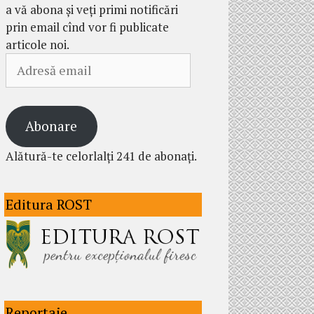
a vă abona și veți primi notificări
prin email cînd vor fi publicate
articole noi.
Adresă
email
Abonare
Alătură-te celorlalți 241 de abonați.
Editura ROST
Reportaje