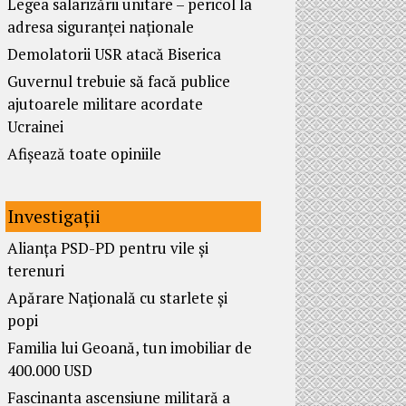
Legea salarizării unitare – pericol la
adresa siguranței naționale
Demolatorii USR atacă Biserica
Guvernul trebuie să facă publice
ajutoarele militare acordate
Ucrainei
Afișează toate opiniile
Investigații
Alianța PSD-PD pentru vile și
terenuri
Apărare Națională cu starlete și
popi
Familia lui Geoană, tun imobiliar de
400.000 USD
Fascinanta ascensiune militară a