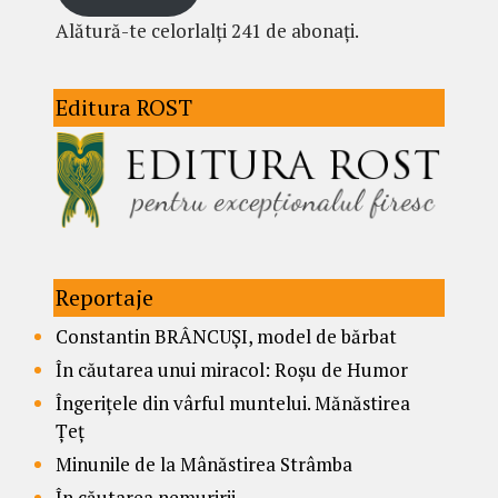
Alătură-te celorlalți 241 de abonați.
Editura ROST
Reportaje
Constantin BRÂNCUȘI, model de bărbat
În căutarea unui miracol: Roșu de Humor
Îngerițele din vârful muntelui. Mănăstirea
Țeț
Minunile de la Mânăstirea Strâmba
În căutarea nemuririi