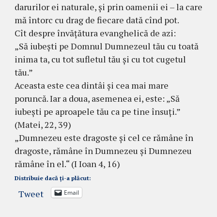
darurilor ei naturale, și prin oamenii ei – la care
mă întorc cu drag de fiecare dată cînd pot.
Cît despre învățătura evanghelică de azi:
„Să iubești pe Domnul Dumnezeul tău cu toată
inima ta, cu tot sufletul tău și cu tot cugetul
tău.”
Aceasta este cea dintâi și cea mai mare
poruncă. Iar a doua, asemenea ei, este: „Să
iubești pe aproapele tău ca pe tine însuți.”
(Matei, 22, 39)
„Dumnezeu este dragoste și cel ce rămâne în
dragoste, rămâne în Dumnezeu și Dumnezeu
rămâne în el.“ (I Ioan 4, 16)
Distribuie dacă ți-a plăcut:
Tweet
Email