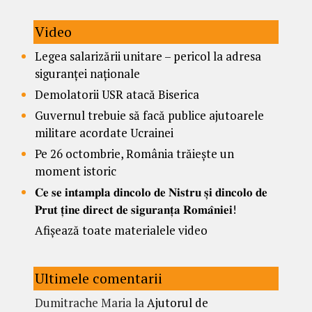
Video
Legea salarizării unitare – pericol la adresa
siguranței naționale
Demolatorii USR atacă Biserica
Guvernul trebuie să facă publice ajutoarele
militare acordate Ucrainei
Pe 26 octombrie, România trăiește un
moment istoric
𝐂𝐞 𝐬𝐞 𝐢𝐧𝐭𝐚𝐦𝐩𝐥𝐚 𝐝𝐢𝐧𝐜𝐨𝐥𝐨 𝐝𝐞 𝐍𝐢𝐬𝐭𝐫𝐮 𝐬̦𝐢 𝐝𝐢𝐧𝐜𝐨𝐥𝐨 𝐝𝐞
𝐏𝐫𝐮𝐭 𝐭̦𝐢𝐧𝐞 𝐝𝐢𝐫𝐞𝐜𝐭 𝐝𝐞 𝐬𝐢𝐠𝐮𝐫𝐚𝐧𝐭̦𝐚 𝐑𝐨𝐦𝐚̂𝐧𝐢𝐞𝐢!
Afișează toate materialele video
Ultimele comentarii
Dumitrache Maria
la
Ajutorul de