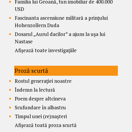
Familia lui Geoană, tun imobiliar de 400.000
USD
Fascinanta ascensiune militară a prințului
Hohenzollern Duda
Dosarul „Aurul dacilor” a ajuns la ușa lui
Nastase
Afișează toate investigațiile
Proză scurtă
Rostul generației noastre
Îndemn la lectură
Poem despre altcineva
Scufundare în albastru
Timpul unei (re)nașteri
Afișează toată proza scurtă