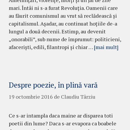
Ameninţări, violenţe, morţi şi un jaf de zile
mari. Întâi ni s-a fu­rat Re­­voluţia. Oamenii care
au fă­urit comunismul au vrut să re­clă­­dească şi
capitalismul. Aşa­dar, au continuat hoţiile de-a
lun­gul a două decenii. Estimp, au devenit
„onorabili”, sub nu­me de împ­rumut: politicieni,
afacerişti, edili, fi­lantropi şi chiar …
[mai mult]
Despre poezie, în plină vară
19 octombrie 2016
de
Claudiu Târziu
Ce s-ar intampla daca maine ar disparea toti
poetii din lume? Daca s-ar evapora ca boabele