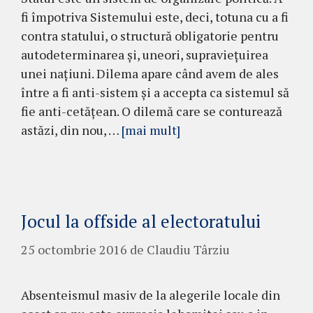
fi împotriva Sistemului este, deci, totuna cu a fi
contra statului, o struc­tură obligatorie pentru
autodeterminarea şi, uneori, supravieţuirea
unei naţiuni. Di­lema apare când avem de ales
între a fi anti-sistem şi a accepta ca sistemul să
fie anti-ce­tă­ţean. O dilemă care se con­tu­rea­ză
astăzi, din nou, …
[mai mult]
Jocul la offside al electoratului
25 octombrie 2016
de
Claudiu Târziu
Absenteismul masiv de la alegerile lo­cale din