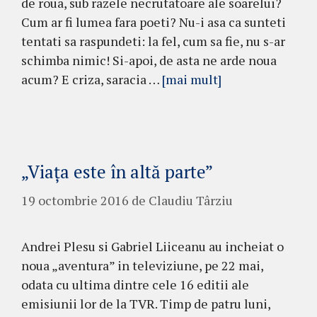
de roua, sub razele necrutatoare ale soarelui?
Cum ar fi lumea fara poeti? Nu-i asa ca sunteti
tentati sa raspundeti: la fel, cum sa fie, nu s-ar
schimba nimic! Si-apoi, de asta ne arde noua
acum? E criza, saracia …
[mai mult]
„Viața este în altă parte”
19 octombrie 2016
de
Claudiu Târziu
Andrei Plesu si Gabriel Liiceanu au incheiat o
noua „aventura” in televiziune, pe 22 mai,
odata cu ultima dintre cele 16 editii ale
emisiunii lor de la TVR. Timp de patru luni,