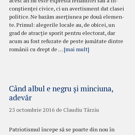
acest an nu este expresia leha­mitei sau a in­
con­ştienţei civice, ci un aver­tis­ment dat clasei
po­litice. Ne ba­zăm aser­ţiunea pe două ele­men­
te. Primul: ale­gerile locale au, de obicei, un
grad de atrac­ţie sporit pen­tru elec­torat, dar
acum au fost refuzate de peste jumătate dintre
româ­nii cu drept de …
[mai mult]
Când albul e negru şi minciuna,
adevăr
25 octombrie 2016
de
Claudiu Târziu
Patriotismul începe să se poarte din nou în