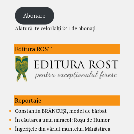
Abonare
Alătură-te celorlalți 241 de abonați.
Editura ROST
Reportaje
Constantin BRÂNCUȘI, model de bărbat
În căutarea unui miracol: Roșu de Humor
Îngerițele din vârful muntelui. Mănăstirea