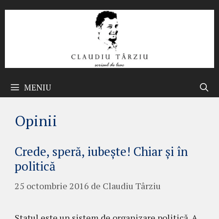
Sari
la
conținut
MENIU
Opinii
Crede, speră, iubeşte! Chiar şi în
politică
25 octombrie 2016
de
Claudiu Târziu
Statul este un sistem de organizare politică. A