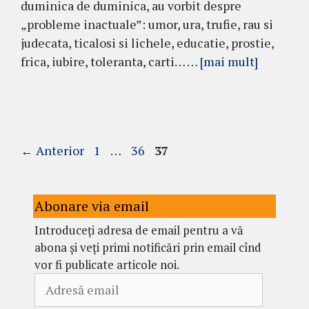
duminica de duminica, au vorbit despre
„probleme inactuale”: umor, ura, trufie, rau si
judecata, ticalosi si lichele, educatie, prostie,
frica, iubire, toleranta, carti… …
[mai mult]
Pagina
Pagina
Pagina
←
Anterior
1
…
36
37
Abonare via email
Introduceți adresa de email pentru a vă
abona și veți primi notificări prin email cînd
vor fi publicate articole noi.
Adresă
email