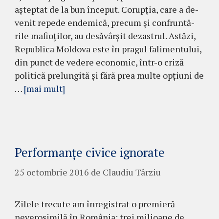
aşteptat de la bun început. Corupţia, care a de­
venit repede endemică, precum şi con­frun­tă­
rile mafioţilor, au desăvârşit dezas­trul. As­tăzi,
Republica Moldova este în pra­gul falimentului,
din punct de vedere econo­mic, într-o criză
politică prelungită şi fără prea multe opţiuni de
…
[mai mult]
Performanţe civice ignorate
25 octombrie 2016
de
Claudiu Târziu
Zilele trecute am înregistrat o premieră
neverosimilă în România: trei milioane de