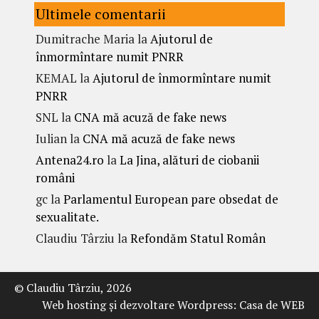
Ultimele comentarii
Dumitrache Maria
la
Ajutorul de
înmormîntare numit PNRR
KEMAL
la
Ajutorul de înmormîntare numit
PNRR
SNL
la
CNA mă acuză de fake news
Iulian
la
CNA mă acuză de fake news
Antena24.ro
la
La Jina, alături de ciobanii
români
gc
la
Parlamentul European pare obsedat de
sexualitate.
Claudiu Târziu
la
Refondăm Statul Român
© Claudiu Târziu, 2026
Web hosting şi dezvoltare Wordpress:
Casa de WEB