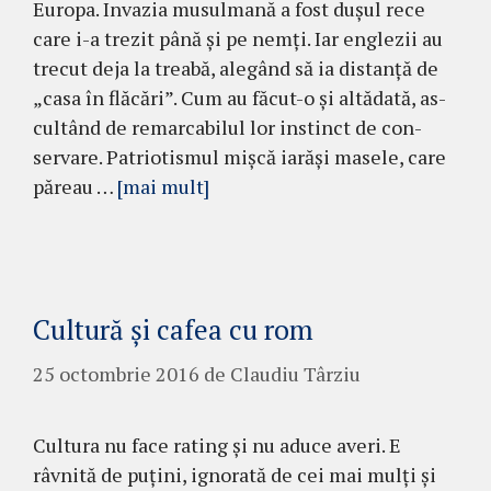
Europa. Invazia musulmană a fost duşul rece
care i-a trezit până şi pe nemţi. Iar englezii au
trecut deja la treabă, alegând să ia distanţă de
„casa în flăcări”. Cum au fă­cut-o şi altădată, as­
cultând de remarcabilul lor instinct de con­
servare. Patriotismul mişcă iarăşi masele, care
pă­reau …
[mai mult]
Cultură şi cafea cu rom
25 octombrie 2016
de
Claudiu Târziu
Cultura nu face rating şi nu aduce averi. E
râvnită de puţini, ignorată de cei mai mulţi şi