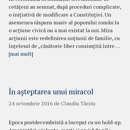
cetăţeni au semnat, după pro­ceduri complicate,
o iniţiativă de modificare a Cons­titu­ţiei. Un
ase­menea răspuns masiv al po­po­rului român la
o acţiune civică nu a mai existat la noi. Miza
acţiunii este redefinirea noţiunii de fa­milie, cu
înţelesul de „căsătorie liber con­simţită în­tre …
[mai mult]
În aşteptarea unui miracol
24 octombrie 2016
de
Claudiu Târziu
Epoca postdecembristă a început cu un hold-up.