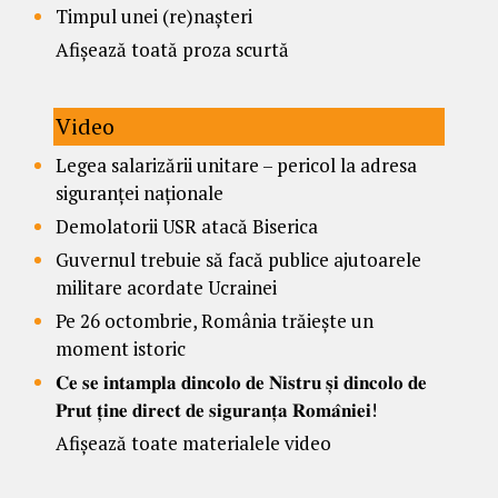
Timpul unei (re)nașteri
Afișează toată proza scurtă
Video
Legea salarizării unitare – pericol la adresa
siguranței naționale
Demolatorii USR atacă Biserica
Guvernul trebuie să facă publice ajutoarele
militare acordate Ucrainei
Pe 26 octombrie, România trăiește un
moment istoric
𝐂𝐞 𝐬𝐞 𝐢𝐧𝐭𝐚𝐦𝐩𝐥𝐚 𝐝𝐢𝐧𝐜𝐨𝐥𝐨 𝐝𝐞 𝐍𝐢𝐬𝐭𝐫𝐮 𝐬̦𝐢 𝐝𝐢𝐧𝐜𝐨𝐥𝐨 𝐝𝐞
𝐏𝐫𝐮𝐭 𝐭̦𝐢𝐧𝐞 𝐝𝐢𝐫𝐞𝐜𝐭 𝐝𝐞 𝐬𝐢𝐠𝐮𝐫𝐚𝐧𝐭̦𝐚 𝐑𝐨𝐦𝐚̂𝐧𝐢𝐞𝐢!
Afișează toate materialele video