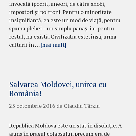
invocată ipocrit, uneori, de către snobi,
impostori şi poltroni. Pentru o minoritate
insignifiantă, ea este un mod de viaţă, pentru
spuma plebei – un simplu panaş, iar pen­tru
restul, nu există. Civilizaţia este, însă, urma
culturii în …
[mai mult]
Salvarea Moldovei, unirea cu
România!
25 octombrie 2016
de
Claudiu Târziu
Republica Moldova este un stat în di­so­lu­ţie. A
ajuns în pragul colapsului, precum era de