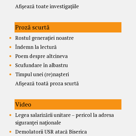
Afișează toate investigațiile
Proză scurtă
Rostul generației noastre
Îndemn la lectură
Poem despre altcineva
Scufundare în albastru
Timpul unei (re)nașteri
Afișează toată proza scurtă
Video
Legea salarizării unitare – pericol la adresa
siguranței naționale
Demolatorii USR atacă Biserica