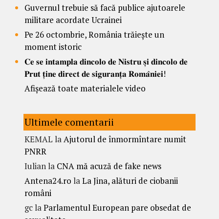
Guvernul trebuie să facă publice ajutoarele
militare acordate Ucrainei
Pe 26 octombrie, România trăiește un
moment istoric
𝐂𝐞 𝐬𝐞 𝐢𝐧𝐭𝐚𝐦𝐩𝐥𝐚 𝐝𝐢𝐧𝐜𝐨𝐥𝐨 𝐝𝐞 𝐍𝐢𝐬𝐭𝐫𝐮 𝐬̦𝐢 𝐝𝐢𝐧𝐜𝐨𝐥𝐨 𝐝𝐞
𝐏𝐫𝐮𝐭 𝐭̦𝐢𝐧𝐞 𝐝𝐢𝐫𝐞𝐜𝐭 𝐝𝐞 𝐬𝐢𝐠𝐮𝐫𝐚𝐧𝐭̦𝐚 𝐑𝐨𝐦𝐚̂𝐧𝐢𝐞𝐢!
Afișează toate materialele video
Ultimele comentarii
KEMAL
la
Ajutorul de înmormîntare numit
PNRR
Iulian
la
CNA mă acuză de fake news
Antena24.ro
la
La Jina, alături de ciobanii
români
gc
la
Parlamentul European pare obsedat de