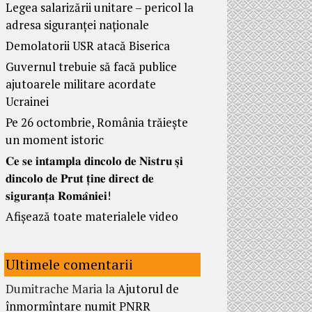
Legea salarizării unitare – pericol la
adresa siguranței naționale
Demolatorii USR atacă Biserica
Guvernul trebuie să facă publice
ajutoarele militare acordate
Ucrainei
Pe 26 octombrie, România trăiește
un moment istoric
𝐂𝐞 𝐬𝐞 𝐢𝐧𝐭𝐚𝐦𝐩𝐥𝐚 𝐝𝐢𝐧𝐜𝐨𝐥𝐨 𝐝𝐞 𝐍𝐢𝐬𝐭𝐫𝐮 𝐬̦𝐢
𝐝𝐢𝐧𝐜𝐨𝐥𝐨 𝐝𝐞 𝐏𝐫𝐮𝐭 𝐭̦𝐢𝐧𝐞 𝐝𝐢𝐫𝐞𝐜𝐭 𝐝𝐞
𝐬𝐢𝐠𝐮𝐫𝐚𝐧𝐭̦𝐚 𝐑𝐨𝐦𝐚̂𝐧𝐢𝐞𝐢!
Afișează toate materialele video
Ultimele comentarii
Dumitrache Maria
la
Ajutorul de
înmormîntare numit PNRR