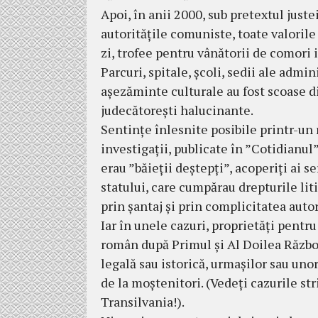
Apoi, în anii 2000, sub pretextul juste
autoritățile comuniste, toate valorile
zi, trofee pentru vânătorii de comori 
Parcuri, spitale, școli, sedii ale admini
așezăminte culturale au fost scoase di
judecătorești halucinante.
Sentințe înlesnite posibile printr-un
investigații, publicate în ”Cotidianul
erau ”băieții deștepți”, acoperiți ai s
statului, care cumpărau drepturile liti
prin șantaj și prin complicitatea autor
Iar în unele cazuri, proprietăți pentru
român după Primul și Al Doilea Război 
legală sau istorică, urmașilor sau uno
de la moștenitori. (Vedeți cazurile stri
Transilvania!).