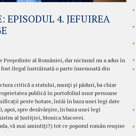
: EPISODUL 4. JEFUIREA
GE
de Președinte al României, dar niciunul nu a adus în
a fost ilegal înstrăinată o parte însemnată din
ctura critică a statului, munți și păduri, ba chiar
 proprietatea publică în portofoliul unor persoane
ificații peste hotare, întâi în baza unei legi date
 apoi, spre desăvârșire, în baza unei legi
istru al Justiției, Monica Macovei.
iada, vă mai amintiți?) tot ce poporul român reușise