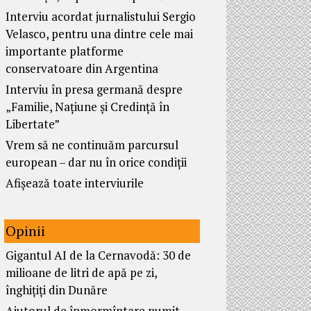
Interviu acordat jurnalistului Sergio
Velasco, pentru una dintre cele mai
importante platforme
conservatoare din Argentina
Interviu în presa germană despre
„Familie, Națiune și Credință în
Libertate”
Vrem să ne continuăm parcursul
european – dar nu în orice condiții
Afișează toate interviurile
Opinii
Gigantul AI de la Cernavodă: 30 de
milioane de litri de apă pe zi,
înghițiți din Dunăre
Ajutorul de înmormîntare numit