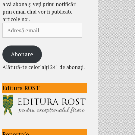
a vă abona și veți primi notificări
prin email cînd vor fi publicate
articole noi.
Adresă
email
Abonare
Alătură-te celorlalți 241 de abonați.
Editura ROST
Reportaje