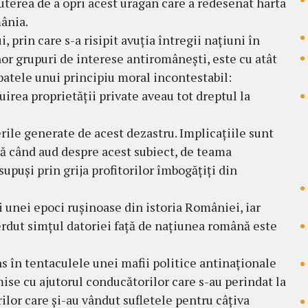
uterea de a opri acest uragan care a redesenat harta
mânia.
, prin care s-a risipit avuția întregii națiuni în
nor grupuri de interese antiromânești, este cu atât
patele unui principiu moral incontestabil:
uirea proprietății private aveau tot dreptul la
rile generate de acest dezastru. Implicațiile sunt
ră când aud despre acest subiect, de teama
supuși prin grija profitorilor îmbogățiți din
i unei epoci rușinoase din istoria României, iar
ierdut simțul datoriei față de națiunea română este
ns în tentaculele unei mafii politice antinaționale
ise cu ajutorul conducătorilor care s-au perindat la
arilor care și-au vândut sufletele pentru câțiva