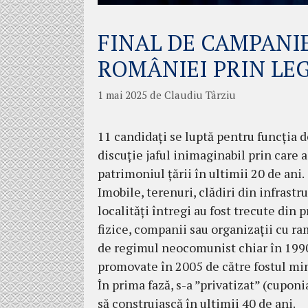
FINAL DE CAMPANIE
ROMÂNIEI PRIN LE
1 mai 2025
de
Claudiu Târziu
11 candidați se luptă pentru funcția 
discuție jaful inimaginabil prin care 
patrimoniul țării în ultimii 20 de ani.
Imobile, terenuri, clădiri din infrastru
localități întregi au fost trecute din
fizice, companii sau organizații cu ram
de regimul neocomunist chiar în 1990,
promovate în 2005 de către fostul min
În prima fază, s-a ”privatizat” (cupon
să construiască în ultimii 40 de ani.