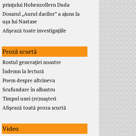
prințului Hohenzollern Duda
Dosarul „Aurul dacilor” a ajuns la
ușa lui Nastase
Afișează toate investigațiile
Proză scurtă
Rostul generației noastre
Îndemn la lectură
Poem despre altcineva
Scufundare în albastru
Timpul unei (re)nașteri
Afișează toată proza scurtă
Video