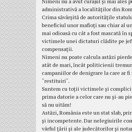
Nimeni nu a avut curajul și mai ales p
administrativă a localităților din Ro
Crima săvârșită de autoritățile statului
beneficiul unor mafioți sau chiar al u
mai odioasă cu cât a fost mascată în s
victimele unei dictaturi clădite pe jef
compensații.
Nimeni nu poate calcula astăzi pierde
atât de mari, încât politicienii tremu
campaniilor de denigrare la care ar fi 
˝restituiri˝.
Suntem cu toții victimele și complici
prima datorie a celor care nu și-au p
să nu uităm!
Astăzi, România este un stat slab, pri
și incompetente. Dar nelegiuirile com
vârful țării și ale judecătorilor și not