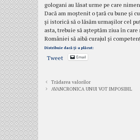
gologani au lăsat urme pe care nimeni
Dacă am moștenit o țară cu bune și cu 
și istorică să o lăsăm urmașilor cel pu
asta, trebuie să așteptăm ziua în care
României să aibă curajul și competenț
Distribuie dacă ți-a plăcut:
Tweet
Email
Trădarea valorilor
AVANCRONICA UNUI VOT IMPOSIBIL