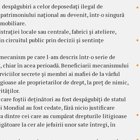
i despăgubiri a celor deposedați ilegal de
 patrimoniului național au devenit, într-o singură
imobiliare.
strației locale sau centrale, fabrici și ateliere,
n circuitul public prin decizii și sentințe
 mecanism pe care l-am descris într-o serie de
”, chiar în acea perioadă. Beneficiarii mecanismului
erviciilor secrete și membri ai mafiei de la vârful
gioase ale proprietarilor de drept, la preț de nimic,
ităților.
 care foștii deținători au fost despăgubiți de statul
Mondial au fost cedate, fără nicio justificare
ra dintre cei care au cumpărat drepturile litigioase
gătoare la cer ale jefuirii unor sate întregi, în