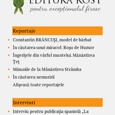
Reportaje
Constantin BRÂNCUȘI, model de bărbat
În căutarea unui miracol: Roșu de Humor
Îngerițele din vârful muntelui. Mănăstirea
Țeț
Minunile de la Mânăstirea Strâmba
În căutarea nemuririi
Afișează toate reportajele
Interviuri
Interviu pentru publicația spaniolă „La