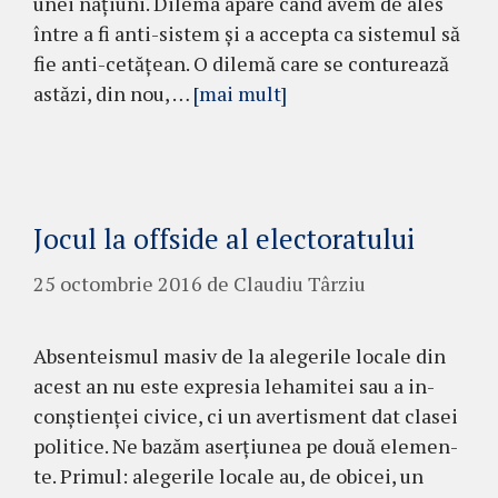
unei naţiuni. Di­lema apare când avem de ales
între a fi anti-sistem şi a accepta ca sistemul să
fie anti-ce­tă­ţean. O dilemă care se con­tu­rea­ză
astăzi, din nou, …
[mai mult]
Jocul la offside al electoratului
25 octombrie 2016
de
Claudiu Târziu
Absenteismul masiv de la alegerile lo­cale din
acest an nu este expresia leha­mitei sau a in­
con­ştienţei civice, ci un aver­tis­ment dat clasei
po­litice. Ne ba­zăm aser­ţiunea pe două ele­men­
te. Primul: ale­gerile locale au, de obicei, un