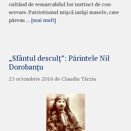
cultând de remarcabilul lor instinct de con­
servare. Patriotismul mişcă iarăşi masele, care
pă­reau …
[mai mult]
„Sfântul desculţ”: Părintele Nil
Dorobanțu
25 octombrie 2016
de
Claudiu Târziu