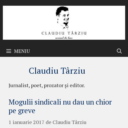
Sari
la
conținut
MENIU
Claudiu Târziu
Jurnalist, poet, prozator şi editor.
Mogulii sindicali nu dau un chior
pe greve
1 ianuarie 2017
de
Claudiu Târziu