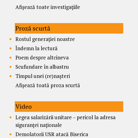
Afișează toate investigațiile
Proză scurtă
Rostul generației noastre
Îndemn la lectură
Poem despre altcineva
Scufundare în albastru
Timpul unei (re)nașteri
Afișează toată proza scurtă
Video
Legea salarizării unitare – pericol la adresa
siguranței naționale
Demolatorii USR atacă Biserica