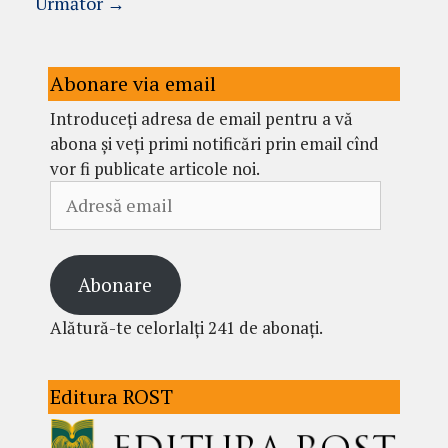
Următor
→
Abonare via email
Introduceți adresa de email pentru a vă
abona și veți primi notificări prin email cînd
vor fi publicate articole noi.
Adresă
email
Abonare
Alătură-te celorlalți 241 de abonați.
Editura ROST