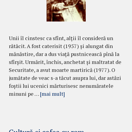
Unii îl cinstesc ca sfînt, alții îl consideră un
rătăcit. A fost caterisit (1957) și alungat din
mănăstire, dar a dus viață pustnicească pînă la
sfîrșit. Urmărit, închis, anchetat și maltratat de
Securitate, a avut moarte martirică (1977). O
jumătate de veac s-a tăcut asupra lui, dar astăzi
foștii lui ucenici mărturisesc nenumăratele
minuni pe …
[mai mult]