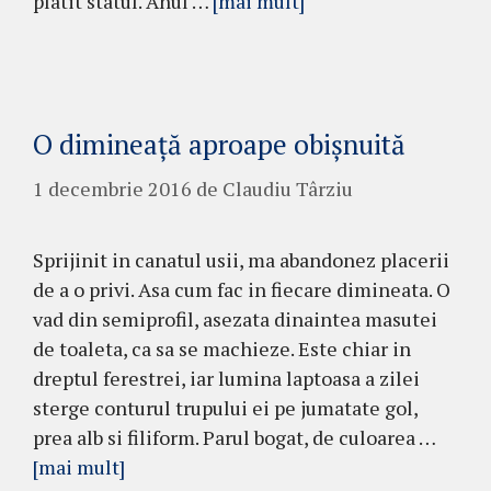
platit statul. Anul …
[mai mult]
O dimineață aproape obișnuită
1 decembrie 2016
de
Claudiu Târziu
Sprijinit in canatul usii, ma abandonez placerii
de a o privi. Asa cum fac in fiecare dimineata. O
vad din semiprofil, asezata dinaintea masutei
de toaleta, ca sa se machieze. Este chiar in
dreptul ferestrei, iar lumina laptoasa a zilei
sterge conturul trupului ei pe jumatate gol,
prea alb si filiform. Parul bogat, de culoarea …
[mai mult]