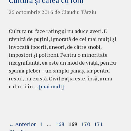
Cultură şi cafea cu rom
25 octombrie 2016
de
Claudiu Târziu
Cultura nu face rating şi nu aduce averi. E
râvnită de puţini, ignorată de cei mai mulţi şi
invocată ipocrit, uneori, de către snobi,
impostori şi poltroni. Pentru o minoritate
insignifiantă, ea este un mod de viaţă, pentru
spuma plebei – un simplu panaş, iar pen­tru
restul, nu există. Civilizaţia este, însă, urma
culturii în …
[mai mult]
Pagina
Pagina
Pagina
Pagina
Pagina
←
Anterior
1
…
168
169
170
171