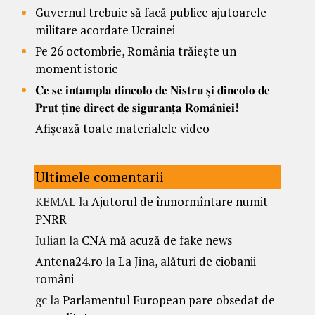
Guvernul trebuie să facă publice ajutoarele
militare acordate Ucrainei
Pe 26 octombrie, România trăiește un
moment istoric
𝐂𝐞 𝐬𝐞 𝐢𝐧𝐭𝐚𝐦𝐩𝐥𝐚 𝐝𝐢𝐧𝐜𝐨𝐥𝐨 𝐝𝐞 𝐍𝐢𝐬𝐭𝐫𝐮 𝐬̦𝐢 𝐝𝐢𝐧𝐜𝐨𝐥𝐨 𝐝𝐞
𝐏𝐫𝐮𝐭 𝐭̦𝐢𝐧𝐞 𝐝𝐢𝐫𝐞𝐜𝐭 𝐝𝐞 𝐬𝐢𝐠𝐮𝐫𝐚𝐧𝐭̦𝐚 𝐑𝐨𝐦𝐚̂𝐧𝐢𝐞𝐢!
Afișează toate materialele video
Ultimele comentarii
KEMAL
la
Ajutorul de înmormîntare numit
PNRR
Iulian
la
CNA mă acuză de fake news
Antena24.ro
la
La Jina, alături de ciobanii
români
gc
la
Parlamentul European pare obsedat de