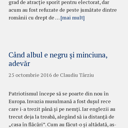
grad de atrac­ţie sporit pen­tru elec­torat, dar
acum au fost refuzate de peste jumătate dintre
româ­nii cu drept de …
[mai mult]
Când albul e negru şi minciuna,
adevăr
25 octombrie 2016
de
Claudiu Târziu
Patriotismul începe să se poarte din nou în
Europa. Invazia musulmană a fost duşul rece
care i-a trezit până şi pe nemţi. Iar englezii au
trecut deja la treabă, alegând să ia distanţă de
„casa în flăcări”. Cum au fă­cut-o şi altădată, as­