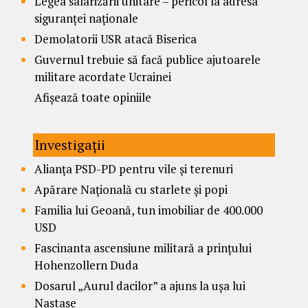
Legea salarizării unitare – pericol la adresa
siguranței naționale
Demolatorii USR atacă Biserica
Guvernul trebuie să facă publice ajutoarele
militare acordate Ucrainei
Afișează toate opiniile
Investigații
Alianța PSD-PD pentru vile și terenuri
Apărare Națională cu starlete și popi
Familia lui Geoană, tun imobiliar de 400.000
USD
Fascinanta ascensiune militară a prințului
Hohenzollern Duda
Dosarul „Aurul dacilor” a ajuns la ușa lui
Nastase