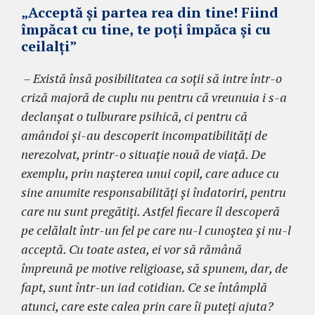
„Acceptă şi partea rea din tine! Fiind
împăcat cu tine, te poţi împăca şi cu
ceilalţi”
– Există însă posibilitatea ca soţii să intre într-o
criză majoră de cuplu nu pentru că vreunuia i s-a
declanşat o tulburare psihică, ci pentru că
amândoi şi-au descoperit incompatibilități de
nerezolvat, printr-o situație nouă de viață. De
exemplu, prin naşterea unui copil, care aduce cu
sine anumite responsabilităţi şi îndatoriri, pentru
care nu sunt pregătiţi. Astfel fiecare îl descoperă
pe celălalt într-un fel pe care nu-l cunoştea şi nu-l
acceptă. Cu toate astea, ei vor să rămână
împreună pe motive religioase, să spunem, dar, de
fapt, sunt într-un iad cotidian. Ce se întâmplă
atunci, care este calea prin care îi puteţi ajuta?