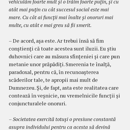
vehiculăm foarte mult și o trăim foarte puțin, și cu
atât mai puțin cu cât succesul social este mai
mare. Cu cât ai funcţii mai înalte şi onoruri mai
multe, cu atât e mai greu să fii smerit.
– De acord, așa este. Ar trebui însă să fim
conştienţi că toate acestea sunt iluzii. Eu știu
duhovnici care au măsura sfințeniei și care pun
metanie unor prăpădiți. Smerenia te înalţă,
paradoxal, pentru că, în recunoaşterea
scăderilor tale, te apropii mai mult de
Dumnezeu. Şi, de fapt, asta este realitatea care
contează în veşnicie, nu vremelnicile funcţii şi
conjuncturalele onoruri.
– Societatea exercită totuşi o presiune constantă
asupra individului pentru ca acesta să devină