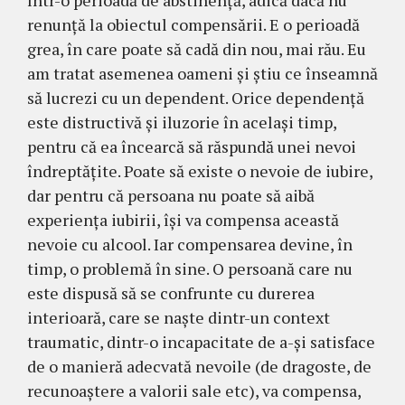
într-o perioadă de abstinență, adică dacă nu
renunță la obiectul compensării. E o perioadă
grea, în care poate să cadă din nou, mai rău. Eu
am tratat asemenea oameni și știu ce înseamnă
să lucrezi cu un dependent. Orice dependență
este distructivă și iluzorie în același timp,
pentru că ea încearcă să răspundă unei nevoi
îndreptățite. Poate să existe o nevoie de iubire,
dar pentru că persoana nu poate să aibă
experiența iubirii, își va compensa această
nevoie cu alcool. Iar compensarea devine, în
timp, o problemă în sine. O persoană care nu
este dispusă să se confrunte cu durerea
interioară, care se naște dintr-un context
traumatic, dintr-o incapacitate de a-şi satisface
de o manieră adecvată nevoile (de dragoste, de
recunoaştere a valorii sale etc), va compensa,