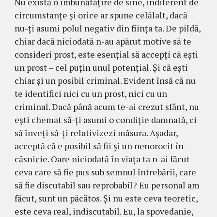
Nu există o îmbunătățire de sine, indiferent de
circumstanțe și orice ar spune celălalt, dacă
nu-ți asumi polul negativ din ființa ta. De pildă,
chiar dacă niciodată n-au apărut motive să te
consideri prost, este esențial să accepți că ești
un prost – cel puțin unul potențial. Şi că eşti
chiar şi un posibil criminal. Evident însă că nu
te identifici nici cu un prost, nici cu un
criminal. Dacă până acum te-ai crezut sfânt, nu
ești chemat să-ţi asumi o condiție damnată, ci
să înveți să-ți relativizezi măsura. Aşadar,
acceptă că e posibil să fii şi un nenorocit în
căsnicie. Oare niciodată în viaţa ta n-ai făcut
ceva care să fie pus sub semnul întrebării, care
să fie discutabil sau reprobabil? Eu personal am
făcut, sunt un păcătos. Și nu este ceva teoretic,
este ceva real, indiscutabil. Eu, la spovedanie,