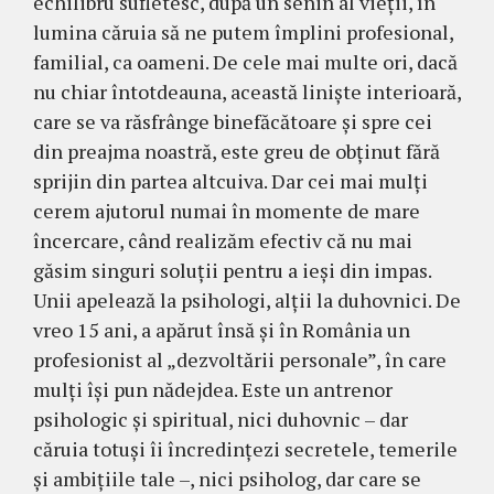
echilibru sufletesc, după un senin al vieţii, în
lumina căruia să ne putem împlini profesional,
familial, ca oameni. De cele mai multe ori, dacă
nu chiar întotdeauna, această linişte interioară,
care se va răsfrânge binefăcătoare şi spre cei
din preajma noastră, este greu de obţinut fără
sprijin din partea altcuiva. Dar cei mai mulţi
cerem ajutorul numai în momente de mare
încercare, când realizăm efectiv că nu mai
găsim singuri soluţii pentru a ieşi din impas.
Unii apelează la psihologi, alţii la duhovnici. De
vreo 15 ani, a apărut însă şi în România un
profesionist al „dezvoltării personale”, în care
mulţi îşi pun nădejdea. Este un antrenor
psihologic şi spiritual, nici duhovnic – dar
căruia totuşi îi încredinţezi secretele, temerile
şi ambiţiile tale –, nici psiholog, dar care se