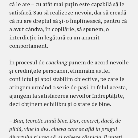
că le are – cu atât mai puțin este capabilă să le
satisfacă. Sau să realizeze nevoia, dar să creadă
că nu are dreptul să şi-o împlinească, pentru că
a avut cândva, în copilărie, să spunem, o
interdicţie în legătură cu un anumit
comportament.
În procesul de
coaching
punem de acord nevoile
şi credinţele persoanei, eliminăm astfel
conflictul şi apoi stabilim obiective, pe care le
atingem urmând o serie de paşi. În felul acesta,
ajungem la satisfacerea nevoilor îndreptăţite,
deci obţinem echilibru şi o stare de bine.
– Bun, teoretic sună bine. Dar, concret, dacă, de
pildă, vine la dvs. cineva care se află în pragul
divorţului şi vrea să-şi salveze căsnicia, îl puteţi