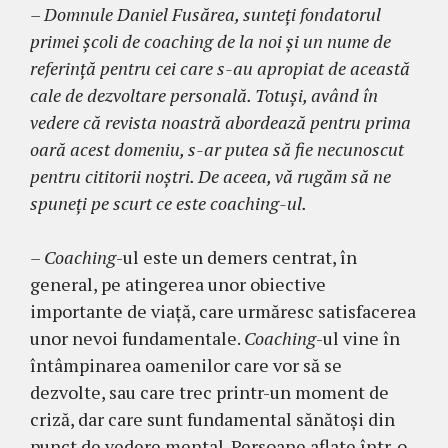
– Domnule Daniel Fusărea, sunteţi fondatorul
primei şcoli de coaching de la noi şi un nume de
referinţă pentru cei care s-au apropiat de această
cale de dezvoltare personală. Totuşi, având în
vedere că revista noastră abordează pentru prima
oară acest domeniu, s-ar putea să fie necunoscut
pentru cititorii noştri. De aceea, vă rugăm să ne
spuneţi pe scurt ce este coaching-ul.
– Coaching
-ul este un demers centrat, în
general, pe atingerea unor obiective
importante de viață, care urmăresc satisfacerea
unor nevoi fundamentale.
Coaching
-ul vine în
întâmpinarea oamenilor care vor să se
dezvolte, sau care trec printr-un moment de
criză, dar care sunt fundamental sănătoși din
punct de vedere mental. Persoane aflate într-o