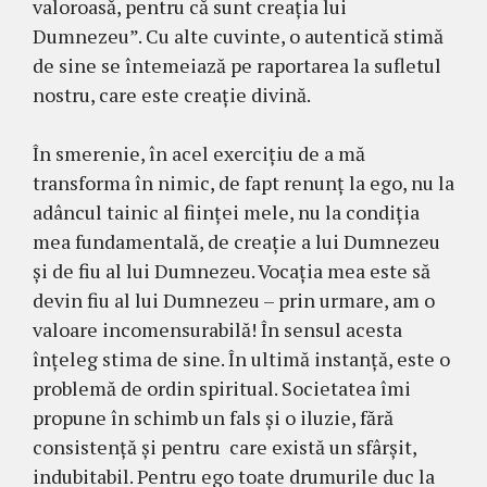
valoroasă, pentru că sunt creația lui
Dumnezeu”. Cu alte cuvinte, o autentică stimă
de sine se întemeiază pe raportarea la sufletul
nostru, care este creaţie divină.
În smerenie, în acel exercițiu de a mă
transforma în nimic, de fapt renunț la ego, nu la
adâncul tainic al ființei mele, nu la condiția
mea fundamentală, de creație a lui Dumnezeu
și de fiu al lui Dumnezeu. Vocația mea este să
devin fiu al lui Dumnezeu – prin urmare, am o
valoare incomensurabilă! În sensul acesta
înțeleg stima de sine. În ultimă instanță, este o
problemă de ordin spiritual. Societatea îmi
propune în schimb un fals și o iluzie, fără
consistență şi pentru care există un sfârșit,
indubitabil. Pentru ego toate drumurile duc la