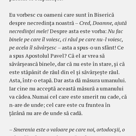
Eu vorbesc cu oameni care sunt în Biserică
despre necredința noastră –
Cred, Doamne, ajută
necredinței mele!
Despre asta este vorba:
Nu fac
binele pe care îl voiesc, ci răul pe care nu-l voiesc,
pe acela îl săvârșesc
– asta a spus-o un sfânt! Ce
a spus Apostolul Pavel? Că el ar vrea să
săvârșească binele, dar că nu este în stare, și că
este stăpânit de răul din el și săvârșește răul.
Asta, într-o etapă. Dar asta dă măsura umanului.
Iar cine nu acceptă această măsură a umanului
va cădea. Numai cel care este smerit nu cade, că
n-are de unde; cel care este cu fruntea în
țărână nu are de unde să cadă.
– Smerenia este o valoare pe care noi, ortodocșii, o