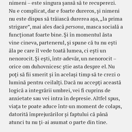
nimeni – este singura șansă să te recuperezi.
Nu e complicat, dar e foarte dureros, și nimeni
nu este dispus să trăiască durerea aşa, „la prima
strigare”, mai ales dacă
persona
, masca socială a
funcționat foarte bine. Și în momentul ăsta
vine cineva, partenerul, și spune că tu nu ești
ăla pe care îl vede toată lumea, ci ești un
nenorocit. Și ești, într-adevăr, un nenorocit –
orice om duhovnicesc știe asta despre el. Nu
poți să fii smerit și în același timp să te crezi o
lumină pentru ceilalți. Dacă nu accepți această
logică a integrării umbrei, vei fi cuprins de
anxietate sau vei intra în depresie. Altfel spus,
viața te poate aduce într-un moment de colaps,
datorită împrejurărilor și faptului că până
atunci tu nu ți-ai asumat o parte din tine.