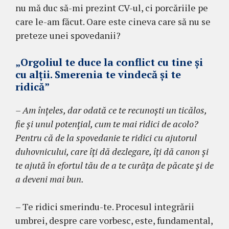
nu mă duc să-mi prezint CV-ul, ci porcăriile pe
care le-am făcut. Oare este cineva care să nu se
preteze unei spovedanii?
„Orgoliul te duce la conflict cu tine şi
cu alţii. Smerenia te vindecă şi te
ridică”
– Am înţeles, dar odată ce te recunoşti un ticălos,
fie şi unul potenţial, cum te mai ridici de acolo?
Pentru că de la spovedanie te ridici cu ajutorul
duhovnicului, care îți dă dezlegare, îți dă canon și
te ajută în efortul tău de a te curăţa de păcate şi de
a deveni mai bun.
– Te ridici smerindu-te. Procesul integrării
umbrei, despre care vorbesc, este, fundamental,