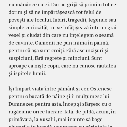
nu mănânce cu ei. Dar au grijă să primim tot ce
dorim şi să ne împărtăşească tot felul de
poveşti ale locului. Iubiri, tragedii, legende sau
simple curiozităţi ni se înfăţişează într-un grai
vesel şi ciudat din care nu înţelegem o seamă
de cuvinte. Oamenii ne pun inima în palmă,
pentru că aşa sunt croiţi. Fără ascunzişuri şi
suspiciuni, fără regrete şi minciuni. Sunt
aproape ca nişte copii, care nu cunosc răutatea
şi ispitele lumii.
Îşi împart viaţa între pământ şi cer. Ostenesc
pentru o bucată de pâine şi îi mulţumesc lui
Dumnezeu pentru asta. Încep şi sfârşesc cu o
rugăciune orice lucrare. Iată, de pildă, acum, în
primăvară, la Rusalii, mai înainte să bage
plugurile în brazdă, vor merge cu părintele la