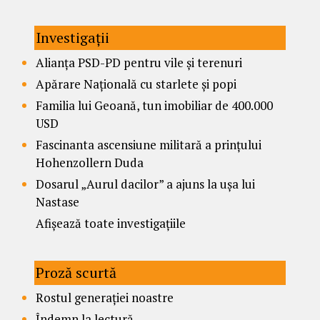
Investigații
Alianța PSD-PD pentru vile și terenuri
Apărare Națională cu starlete și popi
Familia lui Geoană, tun imobiliar de 400.000
USD
Fascinanta ascensiune militară a prințului
Hohenzollern Duda
Dosarul „Aurul dacilor” a ajuns la ușa lui
Nastase
Afișează toate investigațiile
Proză scurtă
Rostul generației noastre
Îndemn la lectură