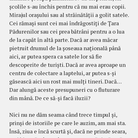
şcolile s-au închis pentru că nu mai erau copii.
Mirajul oraşului sau al străinătăţii a golit satele.
Cei rămaşi sunt cei mai îndrăgostiţi de Ţara
Pădurenilor sau cei prea bătrâni pentru a o lua
de la capăt în altă parte. Dacă ar avea măcar
pietruit drumul de la şoseaua naţională până
aici, ar putea spera ca satele lor să fie
descoperite de turişti. Dacă ar avea aproape un
centru de colectare a laptelui, ar putea s-şi
găsească aici un rost mai mulţi tineri. Dacă…
Dar alungă aceste presupuneri cu o fluturare
din mână. De ce să-şi facă iluzii?
Nici nu ne dăm seama când trece timpul şi,
prinși de istoriile pe care le auzim, am mai sta.
Însă, ziua e încă scurtă şi, dacă ne prinde seara,