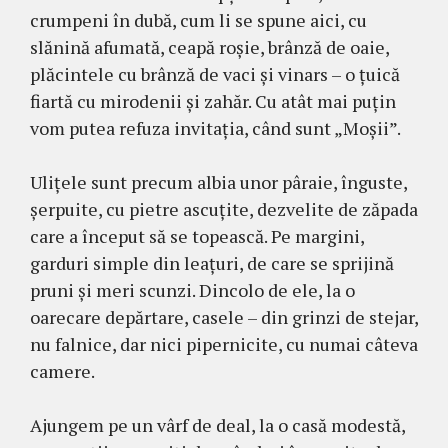
crumpeni în dubă, cum li se spune aici, cu
slănină afumată, ceapă roşie, brânză de oaie,
plăcintele cu brânză de vaci şi vinars – o ţuică
fiartă cu mirodenii şi zahăr. Cu atât mai puţin
vom putea refuza invitaţia, când sunt „Moşii”.
Uliţele sunt precum albia unor pâraie, înguste,
şerpuite, cu pietre ascuţite, dezvelite de zăpada
care a început să se topească. Pe margini,
garduri simple din leaţuri, de care se sprijină
pruni şi meri scunzi. Dincolo de ele, la o
oarecare depărtare, casele – din grinzi de stejar,
nu falnice, dar nici pipernicite, cu numai câteva
camere.
Ajungem pe un vârf de deal, la o casă modestă,