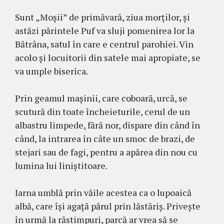
Sunt „Moşii” de primăvară, ziua morţilor, şi
astăzi părintele Puf va sluji pomenirea lor la
Bătrâna, satul în care e centrul parohiei. Vin
acolo şi locuitorii din satele mai apropiate, se
va umple biserica.
Prin geamul maşinii, care coboară, urcă, se
scutură din toate încheieturile, cerul de un
albastru limpede, fără nor, dispare din când în
când, la intrarea în câte un smoc de brazi, de
stejari sau de fagi, pentru a apărea din nou cu
lumina lui liniştitoare.
Iarna umblă prin văile acestea ca o lupoaică
albă, care îşi agaţă părul prin lăstăriş. Priveşte
în urmă la răstimpuri, parcă ar vrea să se