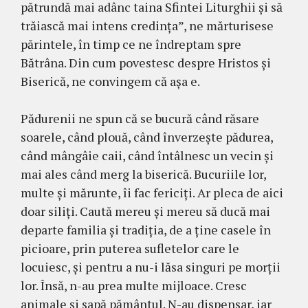
pătrundă mai adânc taina Sfintei Liturghii şi să
trăiască mai intens credinţa”, ne mărturisese
părintele, în timp ce ne îndreptam spre
Bătrâna. Din cum povestesc despre Hristos şi
Biserică, ne convingem că aşa e.
Pădurenii ne spun că se bucură când răsare
soarele, când plouă, când înverzeşte pădurea,
când mângâie caii, când întâlnesc un vecin şi
mai ales când merg la biserică. Bucuriile lor,
multe şi mărunte, îi fac fericiţi. Ar pleca de aici
doar siliţi. Caută mereu şi mereu să ducă mai
departe familia şi tradiţia, de a ţine casele în
picioare, prin puterea sufletelor care le
locuiesc, și pentru a nu-i lăsa singuri pe morţii
lor. Însă, n-au prea multe mijloace. Cresc
animale şi sapă pământul. N-au dispensar, iar