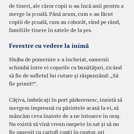
de tineri, ale căror copii n-au încă anii pentru a
merge la şcoală. Până acum, cum s-au făcut
copiii de şcoală, cum au coborât, rând pe rând,
familiile tinere în satele de la şes.
Ferestre cu vedere la inimă
Slujba de pomenire s-a încheiat, oamenii
schimbă între ei coşurile cu bunătăţuri, zicând
să fie de sufletul lui cutare şi răspunzând: „Să
fie primit!”.
Câţiva, îmbrăcaţi în port pădurenesc, insistă să
mergem împreună cu părintele acasă la ei, să
mâncăm ceva înainte de a ne întoarce în oraş.
Nu există să vină vreun oaspete în sat şi să nu
fie omenit cu cartofi copţi în cuptor, ori