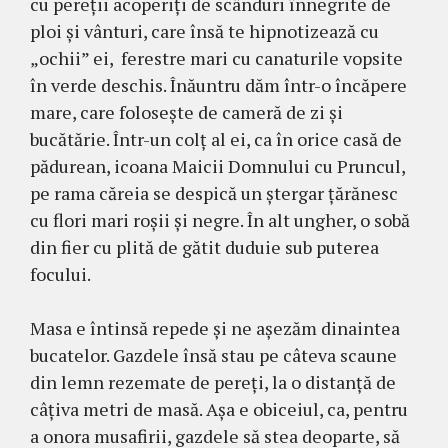
cu pereţii acoperiţi de scânduri înnegrite de
ploi şi vânturi, care însă te hipnotizează cu
„ochii” ei, ferestre mari cu canaturile vopsite
în verde deschis. Înăuntru dăm într-o încăpere
mare, care foloseşte de cameră de zi şi
bucătărie. Într-un colţ al ei, ca în orice casă de
pădurean, icoana Maicii Domnului cu Pruncul,
pe rama căreia se despică un ştergar ţărănesc
cu flori mari roşii şi negre. În alt ungher, o sobă
din fier cu plită de gătit duduie sub puterea
focului.
Masa e întinsă repede şi ne aşezăm dinaintea
bucatelor. Gazdele însă stau pe câteva scaune
din lemn rezemate de pereţi, la o distanţă de
câţiva metri de masă. Aşa e obiceiul, ca, pentru
a onora musafirii, gazdele să stea deoparte, să