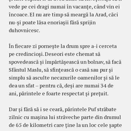
vede pe cei dragi numai în vacanţe, când vin ei
încoace. El nu are timp să meargă la Arad, căci
nu-şi poate lăsa enoriaşii fără sprijin
duhovnicesc.
În fiecare zi porneşte la drum spre a-i cerceta
pe credincioşi. Deseori este chemat să
spovedească şi împărtăşească un bolnav, să facă
Sfântul Maslu, să sfinţească o casă sau pur şi
simplu să asculte necazurile oamenilor şi să le
dea un sfat – pentru că, deşi are numai 34 de
ani, părintele e foarte respectat şi preţuit.
Dar şi fără să i se ceară, părintele Puf străbate
zilnic cu maşina lui străveche parte din drumul
de 65 de kilometri care ţine la un loc cele şapte