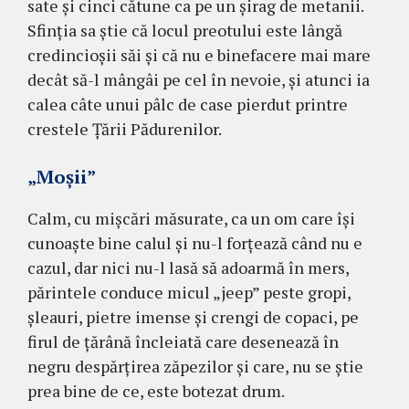
sate şi cinci cătune ca pe un şirag de metanii.
Sfinţia sa ştie că locul preotului este lângă
credincioşii săi şi că nu e binefacere mai mare
decât să-l mângâi pe cel în nevoie, şi atunci ia
calea câte unui pâlc de case pierdut printre
crestele Ţării Pădurenilor.
„Moşii”
Calm, cu mişcări măsurate, ca un om care îşi
cunoaşte bine calul şi nu-l forţează când nu e
cazul, dar nici nu-l lasă să adoarmă în mers,
părintele conduce micul „jeep” peste gropi,
şleauri, pietre imense şi crengi de copaci, pe
firul de ţărână încleiată care desenează în
negru despărţirea zăpezilor şi care, nu se ştie
prea bine de ce, este botezat drum.