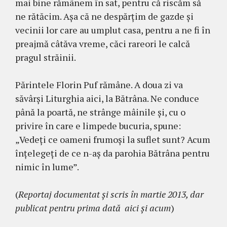
mai bine rămânem în sat, pentru că riscăm să
ne rătăcim. Aşa că ne despărţim de gazde şi
vecinii lor care au umplut casa, pentru a ne fi în
preajmă câtăva vreme, căci rareori le calcă
pragul străinii.
Părintele Florin Puf rămâne. A doua zi va
săvârşi Liturghia aici, la Bătrâna. Ne conduce
până la poartă, ne strânge mâinile şi, cu o
privire în care e limpede bucuria, spune:
„Vedeţi ce oameni frumoşi la suflet sunt? Acum
înţelegeţi de ce n-aş da parohia Bătrâna pentru
nimic în lume”.
(
Reportaj documentat și scris în martie 2013, dar
publicat pentru prima dată aici și acum
)