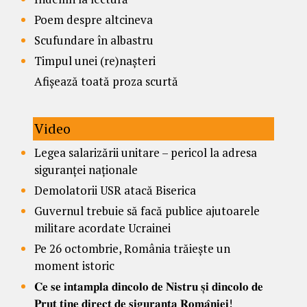
Poem despre altcineva
Scufundare în albastru
Timpul unei (re)nașteri
Afișează toată proza scurtă
Video
Legea salarizării unitare – pericol la adresa
siguranței naționale
Demolatorii USR atacă Biserica
Guvernul trebuie să facă publice ajutoarele
militare acordate Ucrainei
Pe 26 octombrie, România trăiește un
moment istoric
𝐂𝐞 𝐬𝐞 𝐢𝐧𝐭𝐚𝐦𝐩𝐥𝐚 𝐝𝐢𝐧𝐜𝐨𝐥𝐨 𝐝𝐞 𝐍𝐢𝐬𝐭𝐫𝐮 𝐬̦𝐢 𝐝𝐢𝐧𝐜𝐨𝐥𝐨 𝐝𝐞
𝐏𝐫𝐮𝐭 𝐭̦𝐢𝐧𝐞 𝐝𝐢𝐫𝐞𝐜𝐭 𝐝𝐞 𝐬𝐢𝐠𝐮𝐫𝐚𝐧𝐭̦𝐚 𝐑𝐨𝐦𝐚̂𝐧𝐢𝐞𝐢!