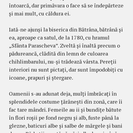
întoarcă, dar primăvara o face să se îndepărteze
şi mai mult, cu căldura ei.
Iată-ne ajunşi la biserica din Bătrâna, bătrână şi
ea, aproape ca satul, de la 1780, cu hramul
„Sfânta Parascheva”. Zveltă şi înaltă precum o
pădureancă, clădită din lemn de culoarea
chihlimbarului, nu-şi trădează vârsta. Pereţii
interiori nu sunt pictaţi, dar sunt împodobiţi cu
icoane, prapuri şi ştergare.
Oamenii s-au adunat deja, mulţi îmbrăcaţi în
splendidele costume ţărăneşti din zonă, care îi
fac tare mândri. Femeile au ii şi bundiţe bătute
în flori roşii pe fond negru şi alb, fuste până la
glezne, baticuri albe şi salbe de mărgele şi bani