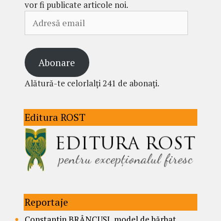
vor fi publicate articole noi.
Adresă
email
Abonare
Alătură-te celorlalți 241 de abonați.
Editura ROST
Reportaje
Constantin BRÂNCUȘI, model de bărbat