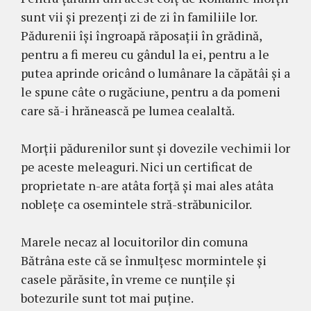
sunt vii şi prezenţi zi de zi în familiile lor.
Pădurenii îşi îngroapă răposaţii în grădină,
pentru a fi mereu cu gândul la ei, pentru a le
putea aprinde oricând o lumânare la căpătâi şi a
le spune câte o rugăciune, pentru a da pomeni
care să-i hrănească pe lumea cealaltă.
Morţii pădurenilor sunt şi dovezile vechimii lor
pe aceste meleaguri. Nici un certificat de
proprietate n-are atâta forţă şi mai ales atâta
nobleţe ca osemintele stră-străbunicilor.
Marele necaz al locuitorilor din comuna
Bătrâna este că se înmulţesc mormintele şi
casele părăsite, în vreme ce nunţile şi
botezurile sunt tot mai puţine.