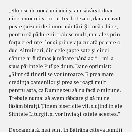
„Slujesc de nouă ani aici şi am săvârşit doar
cinci cununii şi tot atîtea botezuri, dar am avut
peste şaizeci de înmormântări. Şi încă e bine,
pentru că pădurenii trăiesc mult, mai ales prin
forţa credinţei lor şi prin viaţa curată pe care o
duc. Altmineri, din cele şapte sate şi cinci
cătune ar fi rămas jumătate până azi” – mi-a
spus părintele Puf pe drum. Dar e optimist:
„Simt că tinerii se vor întoarce. E prea mare
credinţa oamenilor şi prea se roagă mult
pentru asta, ca Dumnezeu să nu facă o minune.
Trebuie numai să avem răbdare şi să nu ne
lăsăm biruiţi. Ţinem bisericile vii, slujind în ele
Sfintele Liturgii, şi vor învia şi satele acestea.”
Deocamdată, mai sunt în Bătrâna câteva familii