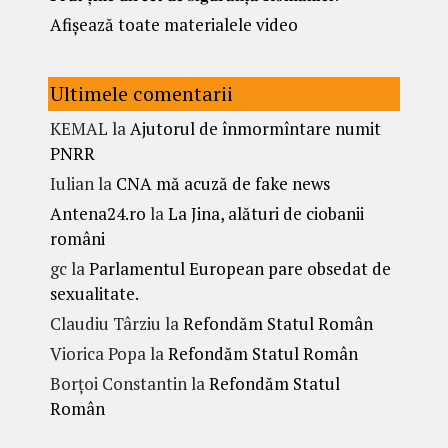
Afișează toate materialele video
Ultimele comentarii
KEMAL
la
Ajutorul de înmormîntare numit
PNRR
Iulian
la
CNA mă acuză de fake news
Antena24.ro
la
La Jina, alături de ciobanii
români
gc
la
Parlamentul European pare obsedat de
sexualitate.
Claudiu Târziu
la
Refondăm Statul Român
Viorica Popa
la
Refondăm Statul Român
Borțoi Constantin
la
Refondăm Statul
Român