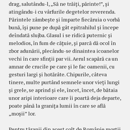
drag, salutându-l, „Să ne trăiţi, părinte!”, şi
atingându-i cu vârfurile degetelor reverenda.
Părintele zâmbeşte şi împarte fiecăruia o vorbă
bună, îşi pune pe după gât epitrahilul şi începe
deîndată slujba. Glasul i se ridică puternic şi
melodios, în fum de căţuie, şi parcă dă ocol în
zbor adunării, plecându-se dinaintea icoanelor
vechi în care sfinţii par vii. Aerul scapără ca un
amnar de crucile pe care şi le fac oamenii, cu
gesturi largi şi hotărâte. Chipurile, câteva
tinere, multe purtând semnele unor vieţi lungi
şi grele, se aprind şi ele, încet, încet, de bătaia
unor aripi interioare care îi poartă deja departe,
poate până la graniţa lumii în care se află
„moşii” lor.
Pentru ţăranii din acest colţ de Românie morţii