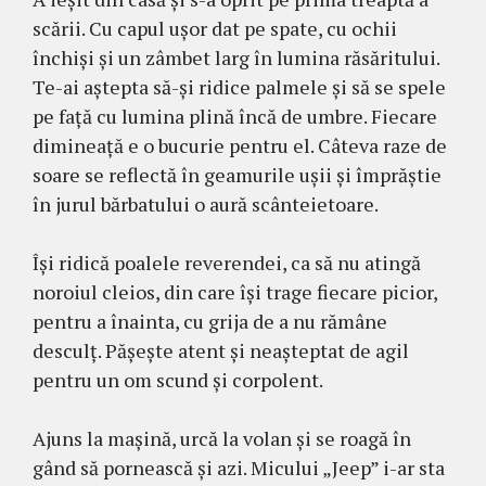
scării. Cu capul uşor dat pe spate, cu ochii
închişi şi un zâmbet larg în lumina răsăritului.
Te-ai aştepta să-şi ridice palmele şi să se spele
pe faţă cu lumina plină încă de umbre. Fiecare
dimineaţă e o bucurie pentru el. Câteva raze de
soare se reflectă în geamurile uşii şi împrăştie
în jurul bărbatului o aură scânteietoare.
Îşi ridică poalele reverendei, ca să nu atingă
noroiul cleios, din care îşi trage fiecare picior,
pentru a înainta, cu grija de a nu rămâne
desculţ. Păşeşte atent şi neaşteptat de agil
pentru un om scund şi corpolent.
Ajuns la maşină, urcă la volan şi se roagă în
gând să pornească şi azi. Micului „Jeep” i-ar sta