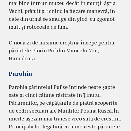
mai bine într-un muzeu decât în munţii ăştia.
Vechi, prăfuit şi icnind la fiecare manevră, în
cele din urmă se smulge din glod cu zgomot
mult şi rotocoale de fum.
O nouă zi de misiune creştină începe pentru
părintele Florin Puf din Muncelu Mic,
Hunedoara.
Parohia
Parohia părintelui Puf se întinde peste şapte
sate şi cinci cătune răsfirate în Ţinutul
Pădurenilor, pe căpăţânile de piatră acoperite
de codri seculari ale Munţilor Poiana Ruscă. În
micile aşezări mai trăiesc vreo sută de creştini.
Principala lor legătură cu lumea este părintele