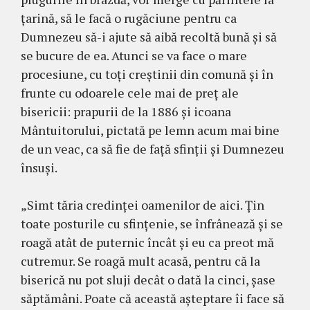
ţarină, să le facă o rugăciune pentru ca
Dumnezeu să-i ajute să aibă recoltă bună şi să
se bucure de ea. Atunci se va face o mare
procesiune, cu toţi creştinii din comună şi în
frunte cu odoarele cele mai de preţ ale
bisericii: prapurii de la 1886 şi icoana
Mântuitorului, pictată pe lemn acum mai bine
de un veac, ca să fie de faţă sfinţii şi Dumnezeu
însuşi.
„Simt tăria credinţei oamenilor de aici. Ţin
toate posturile cu sfinţenie, se înfrânează şi se
roagă atât de puternic încât şi eu ca preot mă
cutremur. Se roagă mult acasă, pentru că la
biserică nu pot sluji decât o dată la cinci, şase
săptămâni. Poate că această aşteptare îi face să