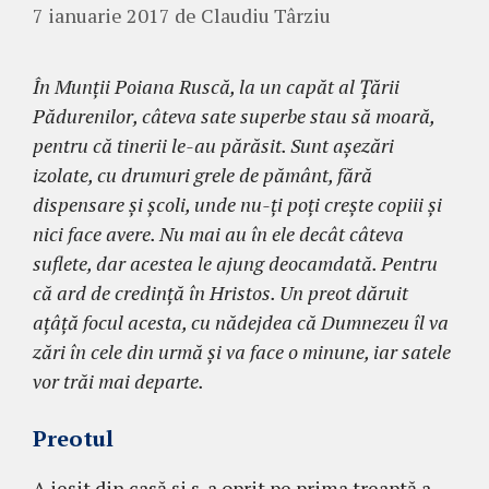
7 ianuarie 2017
de
Claudiu Târziu
În Munţii Poiana Ruscă, la un capăt al Ţării
Pădurenilor, câteva sate superbe stau să moară,
pentru că tinerii le-au părăsit. Sunt aşezări
izolate, cu drumuri grele de pământ, fără
dispensare şi şcoli, unde nu-ţi poţi creşte copiii şi
nici face avere. Nu mai au în ele decât câteva
suflete, dar acestea le ajung deocamdată. Pentru
că ard de credinţă în Hristos. Un preot dăruit
aţâţă focul acesta, cu nădejdea că Dumnezeu îl va
zări în cele din urmă şi va face o minune, iar satele
vor trăi mai departe.
Preotul
A ieşit din casă şi s-a oprit pe prima treaptă a