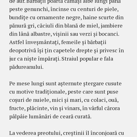
de aur. Bărbaţii poartă cămăşi albe lungi până
peste genunchi, încinse cu centuri de piele,
bundiţe cu ornamente negre, haine scurte din
pănură gri, căciuli din blană de miel, jambiere
din lână albastre, vişinii sau verzi şi bocanci.
Astfel înveşmântaţi, femeile şi bărbaţii
deopotrivă îşi ţin capetele drepte şi privesc în
jur ca nişte împăraţi. Straiul popular e fala
pădureanului.
Pe mese lungi sunt aşternute ştergare cusute
cu motive tradiţionale, peste care sunt puse
coşuri de nuiele, mici şi mari, cu colaci, ouă,
fructe, plăcinte, vin şi vinars, în vârful cărora
pâlpâie lumânări de ceară curată.
La vederea preotului, creştinii îl înconjoară cu