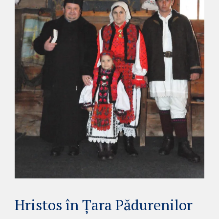
Hristos în Ţara Pădurenilor