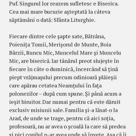
Puf. Singurul lor reazem sufletesc e Biserica.
Cea mai mare bucurie aşteptată la câteva
săptămâni o dată: Sfânta Liturghie.
Fiecare dintre cele şapte sate, Bătrâna,
Poieniţa Tomii, Merişorul de Munte, Boia
Bârzii, Runcu Mic, Muncelul Mare şi Muncelu
Mic, are biserică. Iar tânărul preot slujeşte în
fiecare în câte o duminică, încercând să ţină
piept vrăjmaşului precum odinioară plăieşii
care apărau cetatea Neamţului în faţa
polonezilor – după cum spune. Şi până acum a
ieşit biruitor. Dar numai pentru că este dăruit
exclusiv misiunii sale. Familia şi-a lăsat-o la
Arad, de unde se trage, pentru că aici soţia,
profesoară, nu ar avea o şcoală la care să predea
şi nici copilul n-ar avea unde să înveţe. Aşa că îi