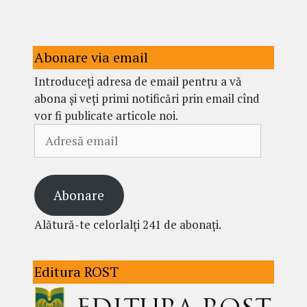
Abonare via email
Introduceți adresa de email pentru a vă
abona și veți primi notificări prin email cînd
vor fi publicate articole noi.
Adresă
email
Abonare
Alătură-te celorlalți 241 de abonați.
Editura ROST