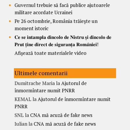
Guvernul trebuie să facă publice ajutoarele
militare acordate Ucrainei
Pe 26 octombrie, România trăiește un
moment istoric
𝐂𝐞 𝐬𝐞 𝐢𝐧𝐭𝐚𝐦𝐩𝐥𝐚 𝐝𝐢𝐧𝐜𝐨𝐥𝐨 𝐝𝐞 𝐍𝐢𝐬𝐭𝐫𝐮 𝐬̦𝐢 𝐝𝐢𝐧𝐜𝐨𝐥𝐨 𝐝𝐞
𝐏𝐫𝐮𝐭 𝐭̦𝐢𝐧𝐞 𝐝𝐢𝐫𝐞𝐜𝐭 𝐝𝐞 𝐬𝐢𝐠𝐮𝐫𝐚𝐧𝐭̦𝐚 𝐑𝐨𝐦𝐚̂𝐧𝐢𝐞𝐢!
Afișează toate materialele video
Ultimele comentarii
Dumitrache Maria
la
Ajutorul de
înmormîntare numit PNRR
KEMAL
la
Ajutorul de înmormîntare numit
PNRR
SNL
la
CNA mă acuză de fake news
Iulian
la
CNA mă acuză de fake news