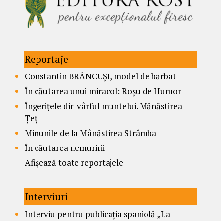
Reportaje
Constantin BRÂNCUȘI, model de bărbat
În căutarea unui miracol: Roșu de Humor
Îngerițele din vârful muntelui. Mănăstirea
Țeț
Minunile de la Mânăstirea Strâmba
În căutarea nemuririi
Afișează toate reportajele
Interviuri
Interviu pentru publicația spaniolă „La