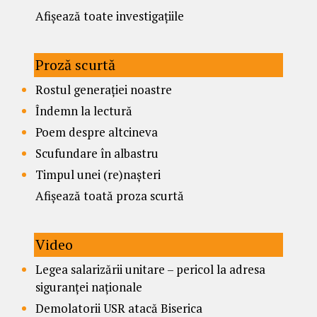
Afișează toate investigațiile
Proză scurtă
Rostul generației noastre
Îndemn la lectură
Poem despre altcineva
Scufundare în albastru
Timpul unei (re)nașteri
Afișează toată proza scurtă
Video
Legea salarizării unitare – pericol la adresa
siguranței naționale
Demolatorii USR atacă Biserica