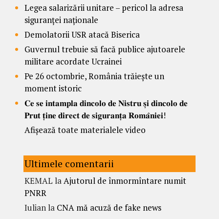
Legea salarizării unitare – pericol la adresa
siguranței naționale
Demolatorii USR atacă Biserica
Guvernul trebuie să facă publice ajutoarele
militare acordate Ucrainei
Pe 26 octombrie, România trăiește un
moment istoric
𝐂𝐞 𝐬𝐞 𝐢𝐧𝐭𝐚𝐦𝐩𝐥𝐚 𝐝𝐢𝐧𝐜𝐨𝐥𝐨 𝐝𝐞 𝐍𝐢𝐬𝐭𝐫𝐮 𝐬̦𝐢 𝐝𝐢𝐧𝐜𝐨𝐥𝐨 𝐝𝐞
𝐏𝐫𝐮𝐭 𝐭̦𝐢𝐧𝐞 𝐝𝐢𝐫𝐞𝐜𝐭 𝐝𝐞 𝐬𝐢𝐠𝐮𝐫𝐚𝐧𝐭̦𝐚 𝐑𝐨𝐦𝐚̂𝐧𝐢𝐞𝐢!
Afișează toate materialele video
Ultimele comentarii
KEMAL
la
Ajutorul de înmormîntare numit
PNRR
Iulian
la
CNA mă acuză de fake news