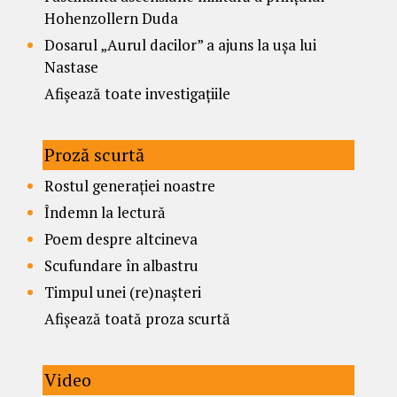
Hohenzollern Duda
Dosarul „Aurul dacilor” a ajuns la ușa lui
Nastase
Afișează toate investigațiile
Proză scurtă
Rostul generației noastre
Îndemn la lectură
Poem despre altcineva
Scufundare în albastru
Timpul unei (re)nașteri
Afișează toată proza scurtă
Video