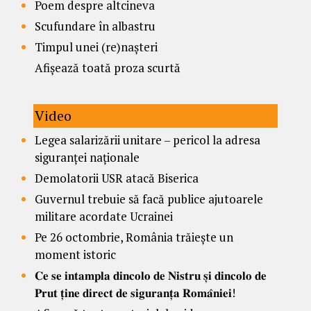
Poem despre altcineva
Scufundare în albastru
Timpul unei (re)nașteri
Afișează toată proza scurtă
Video
Legea salarizării unitare – pericol la adresa
siguranței naționale
Demolatorii USR atacă Biserica
Guvernul trebuie să facă publice ajutoarele
militare acordate Ucrainei
Pe 26 octombrie, România trăiește un
moment istoric
𝐂𝐞 𝐬𝐞 𝐢𝐧𝐭𝐚𝐦𝐩𝐥𝐚 𝐝𝐢𝐧𝐜𝐨𝐥𝐨 𝐝𝐞 𝐍𝐢𝐬𝐭𝐫𝐮 𝐬̦𝐢 𝐝𝐢𝐧𝐜𝐨𝐥𝐨 𝐝𝐞
𝐏𝐫𝐮𝐭 𝐭̦𝐢𝐧𝐞 𝐝𝐢𝐫𝐞𝐜𝐭 𝐝𝐞 𝐬𝐢𝐠𝐮𝐫𝐚𝐧𝐭̦𝐚 𝐑𝐨𝐦𝐚̂𝐧𝐢𝐞𝐢!