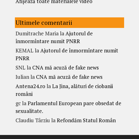
Afișează toate materialele video
Ultimele comentarii
Dumitrache Maria
la
Ajutorul de
înmormîntare numit PNRR
KEMAL
la
Ajutorul de înmormîntare numit
PNRR
SNL
la
CNA mă acuză de fake news
Iulian
la
CNA mă acuză de fake news
Antena24.ro
la
La Jina, alături de ciobanii
români
gc
la
Parlamentul European pare obsedat de
sexualitate.
Claudiu Târziu
la
Refondăm Statul Român