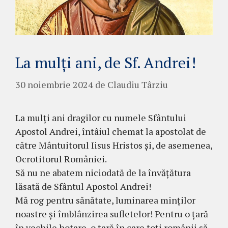
La mulți ani, de Sf. Andrei!
30 noiembrie 2024
de
Claudiu Târziu
La mulți ani dragilor cu numele Sfântului
Apostol Andrei, întâiul chemat la apostolat de
către Mântuitorul Iisus Hristos și, de asemenea,
Ocrotitorul României.
Să nu ne abatem niciodată de la învățătura
lăsată de Sfântul Apostol Andrei!
Mă rog pentru sănătate, luminarea minților
noastre și îmblânzirea sufletelor! Pentru o țară
în vechile hotare, o țară în care toți românii să