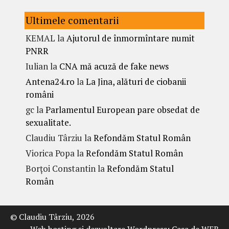
Ultimele comentarii
KEMAL
la
Ajutorul de înmormîntare numit
PNRR
Iulian
la
CNA mă acuză de fake news
Antena24.ro
la
La Jina, alături de ciobanii
români
gc
la
Parlamentul European pare obsedat de
sexualitate.
Claudiu Târziu
la
Refondăm Statul Român
Viorica Popa
la
Refondăm Statul Român
Borțoi Constantin
la
Refondăm Statul
Român
© Claudiu Târziu, 2026