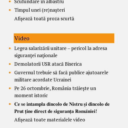
Scufundare în albastru
Timpul unei (re)nașteri
Afișează toată proza scurtă
Video
Legea salarizării unitare – pericol la adresa
siguranței naționale
Demolatorii USR atacă Biserica
Guvernul trebuie să facă publice ajutoarele
militare acordate Ucrainei
Pe 26 octombrie, România trăiește un
moment istoric
𝐂𝐞 𝐬𝐞 𝐢𝐧𝐭𝐚𝐦𝐩𝐥𝐚 𝐝𝐢𝐧𝐜𝐨𝐥𝐨 𝐝𝐞 𝐍𝐢𝐬𝐭𝐫𝐮 𝐬̦𝐢 𝐝𝐢𝐧𝐜𝐨𝐥𝐨 𝐝𝐞
𝐏𝐫𝐮𝐭 𝐭̦𝐢𝐧𝐞 𝐝𝐢𝐫𝐞𝐜𝐭 𝐝𝐞 𝐬𝐢𝐠𝐮𝐫𝐚𝐧𝐭̦𝐚 𝐑𝐨𝐦𝐚̂𝐧𝐢𝐞𝐢!
Afișează toate materialele video