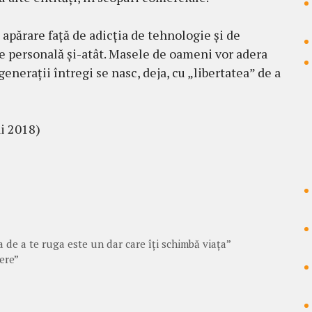
 apărare faţă de adicţia de tehnologie şi de
rie personală şi-atât. Masele de oameni vor adera
 generaţii întregi se nasc, deja, cu „libertatea” de a
ai 2018)
de a te ruga este un dar care îți schimbă viața”
iere”