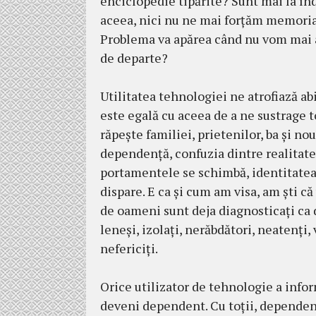
enciclopedie tipărite? Sunt mai la î
aceea, nici nu ne mai forţăm memoria 
Problema va apărea când nu vom mai a
de departe?
Utilitatea tehnologiei ne atrofiază abi
este egală cu aceea de a ne sustrage t
răpeşte familiei, prietenilor, ba şi no
dependenţă, confuzia dintre rea­litate
porta­mentele se schimbă, identitatea 
dispare. E ca şi cum am visa, am şti c
de oameni sunt deja diagnosticaţi ca 
leneşi, izolaţi, ne­răbdători, neatenţi,
nefericiţi.
Orice utilizator de tehnolo­gie a infor
deveni dependent. Cu toţii, depende