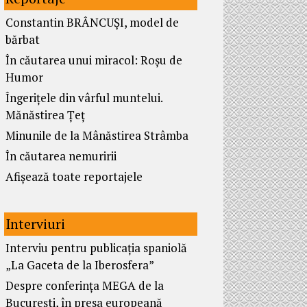
Constantin BRÂNCUȘI, model de
bărbat
În căutarea unui miracol: Roșu de
Humor
Îngerițele din vârful muntelui.
Mănăstirea Țeț
Minunile de la Mânăstirea Strâmba
În căutarea nemuririi
Afișează toate reportajele
Interviuri
Interviu pentru publicația spaniolă
„La Gaceta de la Iberosfera”
Despre conferința MEGA de la
București, în presa europeană