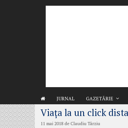
Sari
la
conținut
JURNAL
GAZETĂRIE
Viaţa la un click dist
11 mai 2018
de
Claudiu Târziu