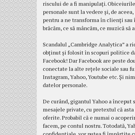
riscului de a fi manipulaţi. Obi­ceiuril
personale sunt la vedere şi, de aceea, 
pentru a ne transforma în clienţi sau
brăcăm, ce să mâncăm, ce muzică să as
Scandalul „Cambridge Analytica” a ri
obţinut şi folosit în scopuri politice 
Facebook! Dar Facebook are peste două
conectate la alte reţele sociale sau fu
Instagram, Yahoo, Youtube etc. Şi nim
datelor personale.
De curând, gigantul Yahoo a început să 
mesajele private, cu pre­textul că asta 
oferite. Probabil că e numai o acoperi
facem, pe con­tul nostru. Totodată, Yah
confidenţiale, vor putea fi împărţite c