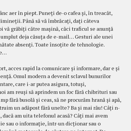
ânc aer în piept. Puneţi de-o cafea şi, în treacăt,
dimineţii. Până să vă îmbrăcaţi, daţi câteva
i vă grăbiţi către maşină, căci traficul se anunţă
-au umplut deja căsuţa de e-mail… Gesturi ale unei
mătate absenţi. Toate în­soţite de tehnologie.
le…
ort, acces rapid la comunicare şi informare, dar e şi
enţă. Omul modern a devenit sclavul bunurilor
ntare, care i-ar putea asigura, totuşi,
oi am reuşi să aprin­dem un foc fără chibrituri sau
timp fără busolă şi ceas, să ne procurăm hrană şi apă,
ruim un adăpost fără unelte? Ba şi mai rău! Câţi n-
 dacă am uita telefonul acasă? Câţi mai avem
ie sau o informaţie, într-un dicţionar sau o