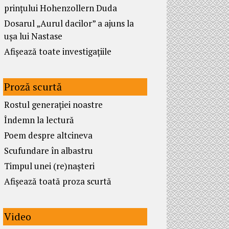
prințului Hohenzollern Duda
Dosarul „Aurul dacilor” a ajuns la
ușa lui Nastase
Afișează toate investigațiile
Proză scurtă
Rostul generației noastre
Îndemn la lectură
Poem despre altcineva
Scufundare în albastru
Timpul unei (re)nașteri
Afișează toată proza scurtă
Video