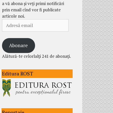
a vă abona și veți primi notificări
prin email cînd vor fi publicate
articole noi.
Adresă
email
Abonare
Alătură-te celorlalți 241 de abonați.
Editura ROST
Reportaje