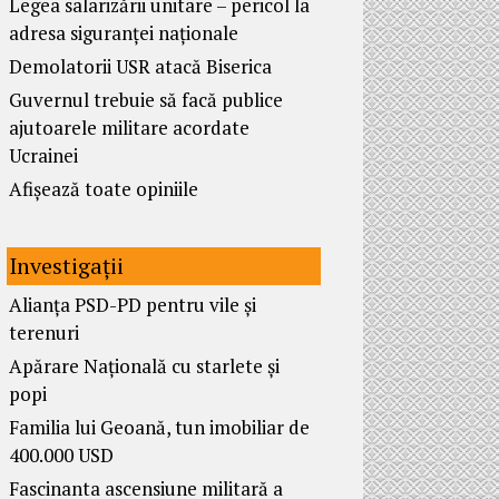
Legea salarizării unitare – pericol la
adresa siguranței naționale
Demolatorii USR atacă Biserica
Guvernul trebuie să facă publice
ajutoarele militare acordate
Ucrainei
Afișează toate opiniile
Investigații
Alianța PSD-PD pentru vile și
terenuri
Apărare Națională cu starlete și
popi
Familia lui Geoană, tun imobiliar de
400.000 USD
Fascinanta ascensiune militară a