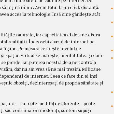
ndemână motoarele de căutare pe internet. De
să reţină nimic. Avem totul la un click distanţă.
vea acces la tehnologie. Însă cine gândeşte atât
lităţile naturale, iar capacitatea ei de a ne distra
otal realităţii. Îndeosebi abuzul de internet ne
uă înşine. Pe mă­sură ce creşte nivelul de
 şi spaţiul virtual se măreşte, mentalitatea şi com­
se pierde, iar pu­te­rea noastră de a ne controla
ă visăm, dar nu am vrea să ne mai trezim. Milioane
dependenţi de internet. Ceea ce face din ei inşi
 veşnic obosiţi, dezinteresaţi de pro­pria sănătate şi
maţiilor – cu toate facilităţile aferente – poate
nţi sau consumatori moderaţi, suntem supuşi