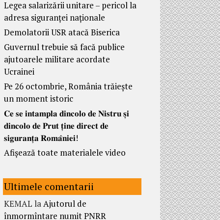
Legea salarizării unitare – pericol la
adresa siguranței naționale
Demolatorii USR atacă Biserica
Guvernul trebuie să facă publice
ajutoarele militare acordate
Ucrainei
Pe 26 octombrie, România trăiește
un moment istoric
𝐂𝐞 𝐬𝐞 𝐢𝐧𝐭𝐚𝐦𝐩𝐥𝐚 𝐝𝐢𝐧𝐜𝐨𝐥𝐨 𝐝𝐞 𝐍𝐢𝐬𝐭𝐫𝐮 𝐬̦𝐢
𝐝𝐢𝐧𝐜𝐨𝐥𝐨 𝐝𝐞 𝐏𝐫𝐮𝐭 𝐭̦𝐢𝐧𝐞 𝐝𝐢𝐫𝐞𝐜𝐭 𝐝𝐞
𝐬𝐢𝐠𝐮𝐫𝐚𝐧𝐭̦𝐚 𝐑𝐨𝐦𝐚̂𝐧𝐢𝐞𝐢!
Afișează toate materialele video
Ultimele comentarii
KEMAL
la
Ajutorul de
înmormîntare numit PNRR