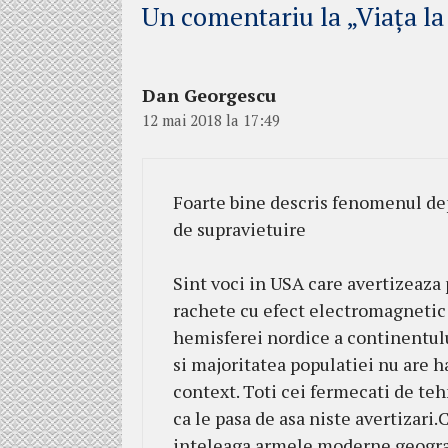
Un comentariu la „Viaţa la 
Dan Georgescu
12 mai 2018 la 17:49
Foarte bine descris fenomenul dep
de supravietuire
Sint voci in USA care avertizeaza 
rachete cu efect electromagnetic 
hemisferei nordice a continentul
si majoritatea populatiei nu are h
context. Toti cei fermecati de teh
ca le pasa de asa niste avertizar
inteleaga armele moderne geograf