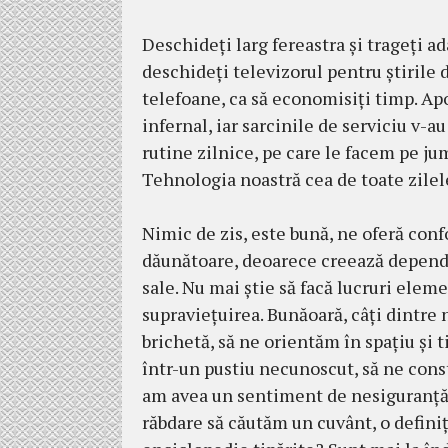
Deschideţi larg fereastra şi trageţi ad
deschideţi televizorul pentru ştirile 
telefoane, ca să economisiţi timp. Apo
infernal, iar sarcinile de ser­viciu v
rutine zilnice, pe care le facem pe ju
Tehnologia noastră cea de toate zile
Nimic de zis, este bună, ne oferă con­f
dăunătoare, deoarece creează depend
sale. Nu mai ştie să facă lucruri eleme
supravieţuirea. Bunăoară, câţi dintre n
brichetă, să ne orien­tăm în spaţiu şi 
într-un pustiu necunoscut, să ne const
am avea un sentiment de nesiguranţă,
răbdare să căutăm un cuvânt, o definiţ