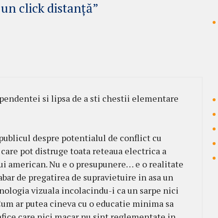
un click distanţă”
endentei si lipsa de a sti chestii elementare
publicul despre potentialul de conflict cu
care pot distruge toata reteaua electrica a
ui american. Nu e o presupunere… e o realitate
abar de pregatirea de supravietuire in asa un
nologia vizuala incolacindu-i ca un sarpe nici
i.Cum ar putea cineva cu o educatie minima sa
ice care nici macar nu sint reglementate in