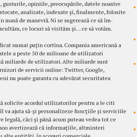
e, gusturile, opiniile, preocupările, datele noas­tre
stocate, analizate, indexate şi, finalmente, folosite
 în masă de manevră. Ni se sugerează ce să îm­
cultăm, ce locuri să vizităm şi… ce să votăm.
dicat numai puţin cortina. Compania americană a
datele a peste 50 de milioane de utili­zatori
 miliarde de utilizatori. Alte miliarde sunt
rnizori de servicii online: Twitter, Google,
eni nu poate ga­ranta cu adevărat securitatea
solicite acor­dul utilizatorilor pentru a le citi
îl va ajuta să-şi personalizeze funcţiile şi serviciile
re le­gală, căci şi până acum puteau vedea tot ce
oo avertizează că infor­maţiile, alt­minteri
u alte enti­tăţi, în scopuri comerciale.