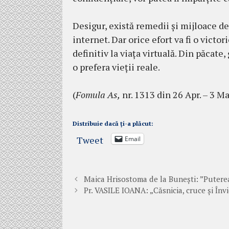
Desigur, există remedii şi mijloace de
internet. Dar orice efort va fi o victo
definitiv la viaţa virtuală. Din păcate,
o prefera vieţii reale.
(
Fomula As,
nr. 1313 din 26 Apr. – 3 M
Distribuie dacă ți-a plăcut:
Tweet
Email
Maica Hrisostoma de la Bunești: ”Puterea 
Pr. VASILE IOANA: „Căsnicia, cruce şi Înv