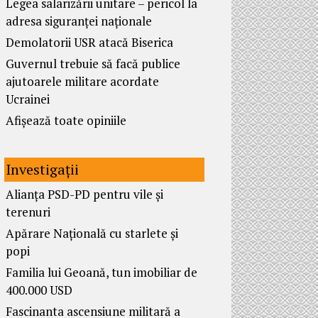
Legea salarizării unitare – pericol la
adresa siguranței naționale
Demolatorii USR atacă Biserica
Guvernul trebuie să facă publice
ajutoarele militare acordate
Ucrainei
Afișează toate opiniile
Investigații
Alianța PSD-PD pentru vile și
terenuri
Apărare Națională cu starlete și
popi
Familia lui Geoană, tun imobiliar de
400.000 USD
Fascinanta ascensiune militară a