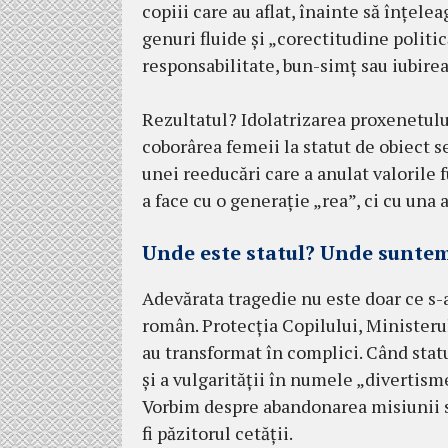
copiii care au aflat, înainte să înțel
genuri fluide și „corectitudine politi
responsabilitate, bun-simț sau iubirea
Rezultatul? Idolatrizarea proxenetului
coborârea femeii la statut de obiect s
unei reeducări care a anulat valorile 
a face cu o generație „rea”, ci cu una
Unde este statul? Unde sunte
Adevărata tragedie nu este doar ce s-a
român. Protecția Copilului, Ministerul C
au transformat în complici. Când stat
și a vulgarității în numele „divertis
Vorbim despre abandonarea misiunii sal
fi păzitorul cetății.