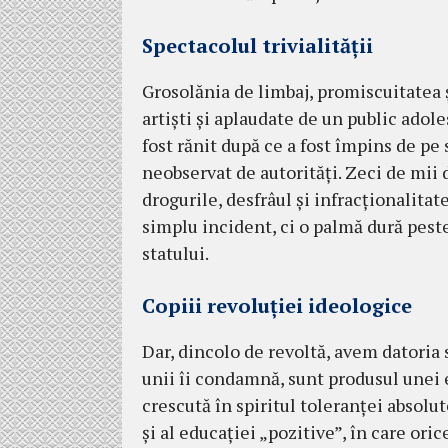
Spectacolul trivialității
Grosolănia de limbaj, promiscuitatea
artiști și aplaudate de un public adole
fost rănit după ce a fost împins de p
neobservat de autorități. Zeci de mii 
drogurile, desfrâul și infracționalitat
simplu incident, ci o palmă dură peste 
statului.
Copiii revoluției ideologice
Dar, dincolo de revoltă, avem datoria 
unii îi condamnă, sunt produsul unei 
crescută în spiritul toleranței absolute
și al educației „pozitive”, în care ori