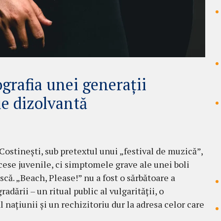
ografia unei generații
ie dizolvantă
Costinești, sub pretextul unui „festival de muzică”,
cese juvenile, ci simptomele grave ale unei boli
ă. „Beach, Please!” nu a fost o sărbătoare a
adării – un ritual public al vulgarității, o
 națiunii și un rechizitoriu dur la adresa celor care