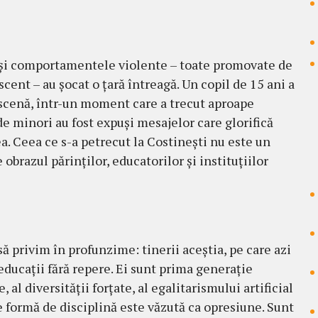
 și comportamentele violente – toate promovate de
scent – au șocat o țară întreagă. Un copil de 15 ani a
e scenă, într-un moment care a trecut aproape
de minori au fost expuși mesajelor care glorifică
ea. Ceea ce s-a petrecut la Costinești nu este un
obrazul părinților, educatorilor și instituțiilor
să privim în profunzime: tinerii aceștia, pe care azi
educații fără repere. Ei sunt prima generație
, al diversității forțate, al egalitarismului artificial
ce formă de disciplină este văzută ca opresiune. Sunt