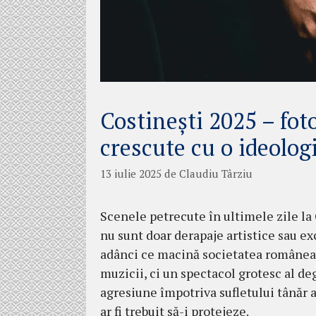
Costinești 2025 – fot
crescute cu o ideolog
13 iulie 2025
de
Claudiu Târziu
Scenele petrecute în ultimele zile la 
nu sunt doar derapaje artistice sau ex
adânci ce macină societatea româneasc
muzicii, ci un spectacol grotesc al degr
agresiune împotriva sufletului tânăr al
ar fi trebuit să-i protejeze.