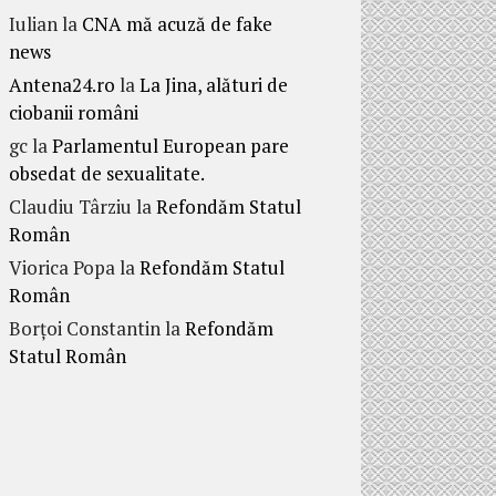
Iulian
la
CNA mă acuză de fake
news
Antena24.ro
la
La Jina, alături de
ciobanii români
gc
la
Parlamentul European pare
obsedat de sexualitate.
Claudiu Târziu
la
Refondăm Statul
Român
Viorica Popa
la
Refondăm Statul
Român
Borțoi Constantin
la
Refondăm
Statul Român