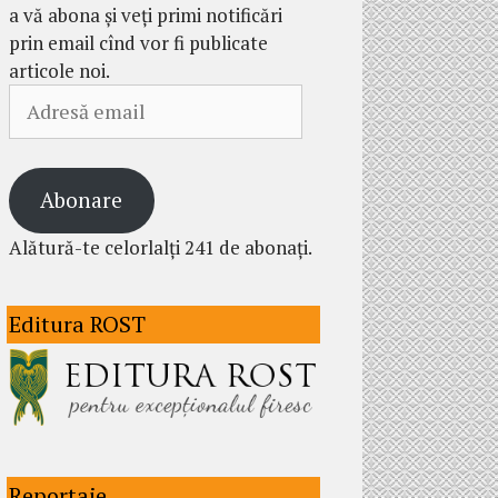
a vă abona și veți primi notificări
prin email cînd vor fi publicate
articole noi.
Adresă
email
Abonare
Alătură-te celorlalți 241 de abonați.
Editura ROST
Reportaje