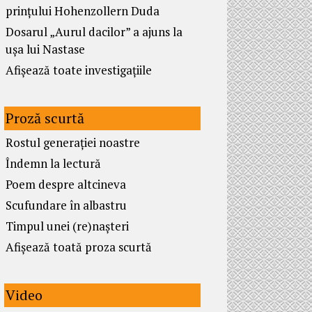
prințului Hohenzollern Duda
Dosarul „Aurul dacilor” a ajuns la
ușa lui Nastase
Afișează toate investigațiile
Proză scurtă
Rostul generației noastre
Îndemn la lectură
Poem despre altcineva
Scufundare în albastru
Timpul unei (re)nașteri
Afișează toată proza scurtă
Video