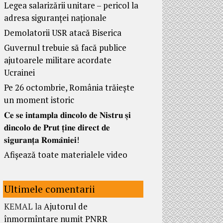
Legea salarizării unitare – pericol la
adresa siguranței naționale
Demolatorii USR atacă Biserica
Guvernul trebuie să facă publice
ajutoarele militare acordate
Ucrainei
Pe 26 octombrie, România trăiește
un moment istoric
𝐂𝐞 𝐬𝐞 𝐢𝐧𝐭𝐚𝐦𝐩𝐥𝐚 𝐝𝐢𝐧𝐜𝐨𝐥𝐨 𝐝𝐞 𝐍𝐢𝐬𝐭𝐫𝐮 𝐬̦𝐢
𝐝𝐢𝐧𝐜𝐨𝐥𝐨 𝐝𝐞 𝐏𝐫𝐮𝐭 𝐭̦𝐢𝐧𝐞 𝐝𝐢𝐫𝐞𝐜𝐭 𝐝𝐞
𝐬𝐢𝐠𝐮𝐫𝐚𝐧𝐭̦𝐚 𝐑𝐨𝐦𝐚̂𝐧𝐢𝐞𝐢!
Afișează toate materialele video
Ultimele comentarii
KEMAL
la
Ajutorul de
înmormîntare numit PNRR