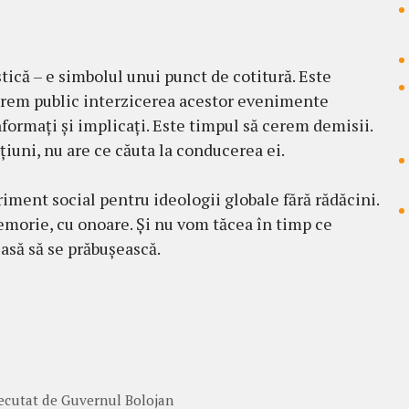
stică – e simbolul unui punct de cotitură. Este
cerem public interzicerea acestor evenimente
informați și implicați. Este timpul să cerem demisii.
țiuni, nu are ce căuta la conducerea ei.
ment social pentru ideologii globale fără rădăcini.
 memorie, cu onoare. Și nu vom tăcea în timp ce
lasă să se prăbușească.
executat de Guvernul Bolojan