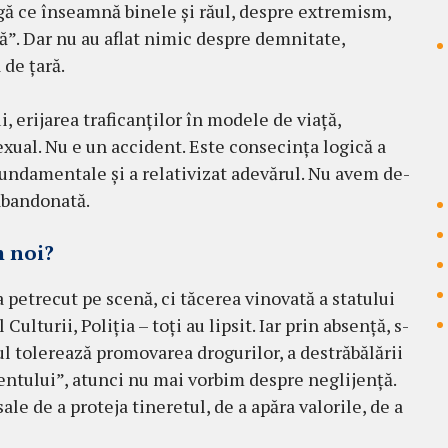
eagă ce înseamnă binele și răul, despre extremism,
că”. Dar nu au aflat nimic despre demnitate,
 de țară.
, erijarea traficanților în modele de viață,
exual. Nu e un accident. Este consecința logică a
fundamentale și a relativizat adevărul. Nu avem de-
 abandonată.
m noi?
 petrecut pe scenă, ci tăcerea vinovată a statului
ulturii, Poliția – toți au lipsit. Iar prin absență, s-
ul tolerează promovarea drogurilor, a destrăbălării
mentului”, atunci nu mai vorbim despre neglijență.
e de a proteja tineretul, de a apăra valorile, de a