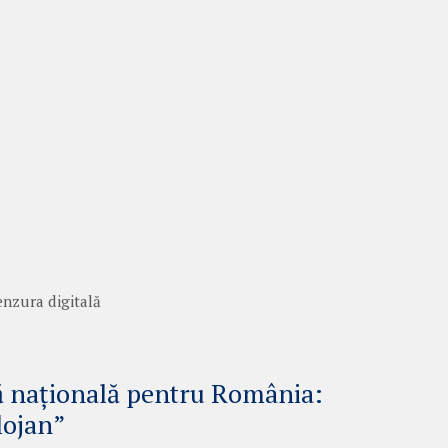
enzura digitală
ă națională pentru România:
lojan”