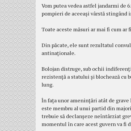
Vom putea vedea astfel jandarmi de 65
pompieri de aceeași vârstă stingând in
Toate aceste măsuri ar mai fi cum ar fi
Din păcate, ele sunt rezultatul convuls
antinaționale.
Bolojan distruge, sub ochii indiferenți
rezistență a statului și blochează cu 
lung.
În fața unor amenințări atât de grave l
este membru al unui partid din majori
trebuie să declanșeze neîntârziat gr
momentul în care acest guvern va fi d