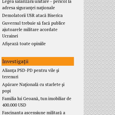
Legea salarizării unitare – pericol la
adresa siguranței naționale
Demolatorii USR atacă Biserica
Guvernul trebuie să facă publice
ajutoarele militare acordate
Ucrainei
Afișează toate opiniile
Investigații
Alianța PSD-PD pentru vile și
terenuri
Apărare Națională cu starlete și
popi
Familia lui Geoană, tun imobiliar de
400.000 USD
Fascinanta ascensiune militară a