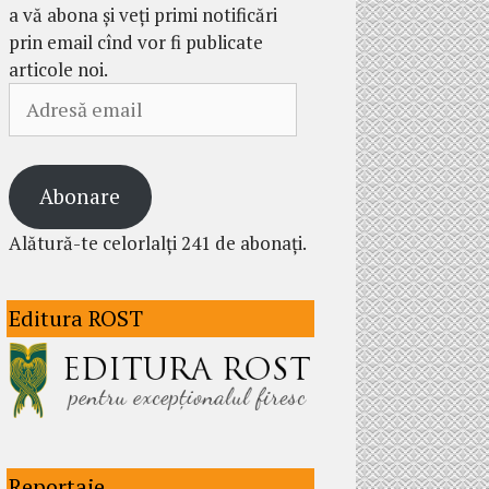
a vă abona și veți primi notificări
prin email cînd vor fi publicate
articole noi.
Adresă
email
Abonare
Alătură-te celorlalți 241 de abonați.
Editura ROST
Reportaje