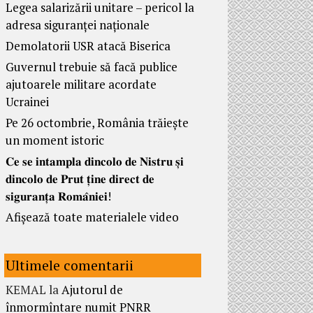
Legea salarizării unitare – pericol la
adresa siguranței naționale
Demolatorii USR atacă Biserica
Guvernul trebuie să facă publice
ajutoarele militare acordate
Ucrainei
Pe 26 octombrie, România trăiește
un moment istoric
𝐂𝐞 𝐬𝐞 𝐢𝐧𝐭𝐚𝐦𝐩𝐥𝐚 𝐝𝐢𝐧𝐜𝐨𝐥𝐨 𝐝𝐞 𝐍𝐢𝐬𝐭𝐫𝐮 𝐬̦𝐢
𝐝𝐢𝐧𝐜𝐨𝐥𝐨 𝐝𝐞 𝐏𝐫𝐮𝐭 𝐭̦𝐢𝐧𝐞 𝐝𝐢𝐫𝐞𝐜𝐭 𝐝𝐞
𝐬𝐢𝐠𝐮𝐫𝐚𝐧𝐭̦𝐚 𝐑𝐨𝐦𝐚̂𝐧𝐢𝐞𝐢!
Afișează toate materialele video
Ultimele comentarii
KEMAL
la
Ajutorul de
înmormîntare numit PNRR