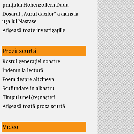
prințului Hohenzollern Duda
Dosarul „Aurul dacilor” a ajuns la
ușa lui Nastase
Afișează toate investigațiile
Proză scurtă
Rostul generației noastre
Îndemn la lectură
Poem despre altcineva
Scufundare în albastru
Timpul unei (re)nașteri
Afișează toată proza scurtă
Video