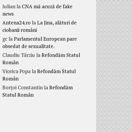
Iulian
la
CNA mă acuză de fake
news
Antena24.ro
la
La Jina, alături de
ciobanii români
gc
la
Parlamentul European pare
obsedat de sexualitate.
Claudiu Târziu
la
Refondăm Statul
Român
Viorica Popa
la
Refondăm Statul
Român
Borțoi Constantin
la
Refondăm
Statul Român