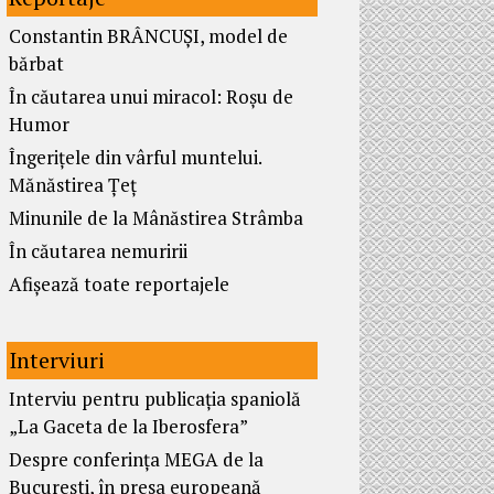
Constantin BRÂNCUȘI, model de
bărbat
În căutarea unui miracol: Roșu de
Humor
Îngerițele din vârful muntelui.
Mănăstirea Țeț
Minunile de la Mânăstirea Strâmba
În căutarea nemuririi
Afișează toate reportajele
Interviuri
Interviu pentru publicația spaniolă
„La Gaceta de la Iberosfera”
Despre conferința MEGA de la
București, în presa europeană