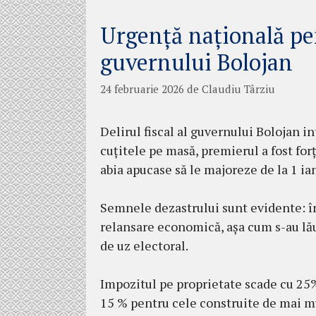
Urgență națională p
guvernului Bolojan
24 februarie 2026
de
Claudiu Târziu
Delirul fiscal al guvernului Bolojan in
cuțitele pe masă, premierul a fost for
abia apucase să le majoreze de la 1 ia
Semnele dezastrului sunt evidente: în
relansare economică, așa cum s-au lău
de uz electoral.
Impozitul pe proprietate scade cu 25%
15 % pentru cele construite de mai mu