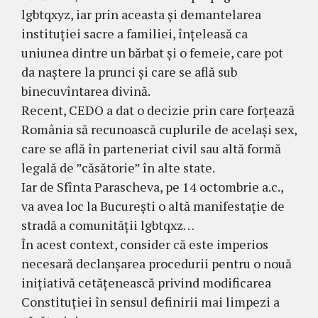
lgbtqxyz, iar prin aceasta și demantelarea
instituției sacre a familiei, înțeleasă ca
uniunea dintre un bărbat și o femeie, care pot
da naștere la prunci și care se află sub
binecuvîntarea divină.
Recent, CEDO a dat o decizie prin care forțează
România să recunoască cuplurile de același sex,
care se află în parteneriat civil sau altă formă
legală de ”căsătorie” în alte state.
Iar de Sfînta Parascheva, pe 14 octombrie a.c.,
va avea loc la București o altă manifestație de
stradă a comunității lgbtqxz…
În acest context, consider că este imperios
necesară declanșarea procedurii pentru o nouă
inițiativă cetățenească privind modificarea
Constituției în sensul definirii mai limpezi a