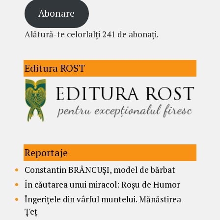
Abonare
Alătură-te celorlalți 241 de abonați.
Editura ROST
Reportaje
Constantin BRÂNCUȘI, model de bărbat
În căutarea unui miracol: Roșu de Humor
Îngerițele din vârful muntelui. Mănăstirea
Țeț