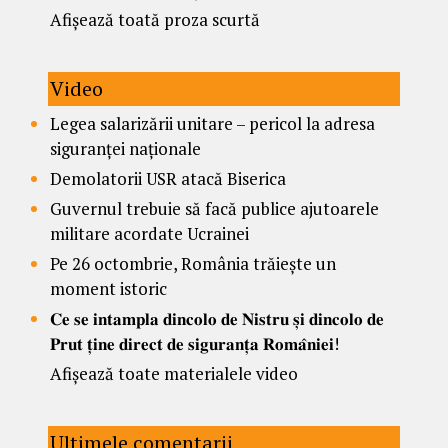
Afișează toată proza scurtă
Video
Legea salarizării unitare – pericol la adresa
siguranței naționale
Demolatorii USR atacă Biserica
Guvernul trebuie să facă publice ajutoarele
militare acordate Ucrainei
Pe 26 octombrie, România trăiește un
moment istoric
𝐂𝐞 𝐬𝐞 𝐢𝐧𝐭𝐚𝐦𝐩𝐥𝐚 𝐝𝐢𝐧𝐜𝐨𝐥𝐨 𝐝𝐞 𝐍𝐢𝐬𝐭𝐫𝐮 𝐬̦𝐢 𝐝𝐢𝐧𝐜𝐨𝐥𝐨 𝐝𝐞
𝐏𝐫𝐮𝐭 𝐭̦𝐢𝐧𝐞 𝐝𝐢𝐫𝐞𝐜𝐭 𝐝𝐞 𝐬𝐢𝐠𝐮𝐫𝐚𝐧𝐭̦𝐚 𝐑𝐨𝐦𝐚̂𝐧𝐢𝐞𝐢!
Afișează toate materialele video
Ultimele comentarii