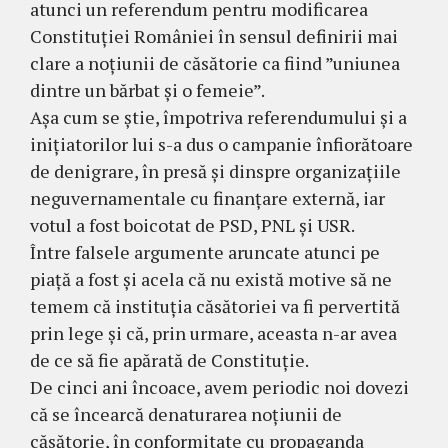
atunci un referendum pentru modificarea
Constituției României în sensul definirii mai
clare a noțiunii de căsătorie ca fiind ”uniunea
dintre un bărbat și o femeie”.
Așa cum se știe, împotriva referendumului și a
inițiatorilor lui s-a dus o campanie înfiorătoare
de denigrare, în presă și dinspre organizațiile
neguvernamentale cu finanțare externă, iar
votul a fost boicotat de PSD, PNL și USR.
Între falsele argumente aruncate atunci pe
piață a fost și acela că nu există motive să ne
temem că instituția căsătoriei va fi pervertită
prin lege și că, prin urmare, aceasta n-ar avea
de ce să fie apărată de Constituție.
De cinci ani încoace, avem periodic noi dovezi
că se încearcă denaturarea noțiunii de
căsătorie, în conformitate cu propaganda