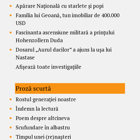
Apărare Națională cu starlete și popi
Familia lui Geoană, tun imobiliar de 400.000
USD
Fascinanta ascensiune militară a prințului
Hohenzollern Duda
Dosarul „Aurul dacilor” a ajuns la ușa lui
Nastase
Afișează toate investigațiile
Proză scurtă
Rostul generației noastre
Îndemn la lectură
Poem despre altcineva
Scufundare în albastru
Timpul unei (re)nașteri