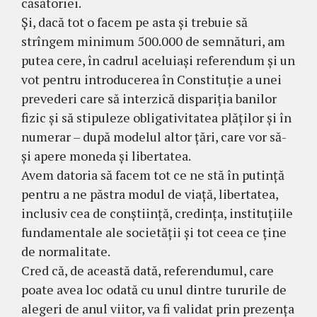
căsătoriei.
Și, dacă tot o facem pe asta și trebuie să
strîngem minimum 500.000 de semnături, am
putea cere, în cadrul aceluiași referendum și un
vot pentru introducerea în Constituție a unei
prevederi care să interzică dispariția banilor
fizic și să stipuleze obligativitatea plăților și în
numerar – după modelul altor țări, care vor să-
și apere moneda și libertatea.
Avem datoria să facem tot ce ne stă în putință
pentru a ne păstra modul de viață, libertatea,
inclusiv cea de conștiință, credința, instituțiile
fundamentale ale societății și tot ceea ce ține
de normalitate.
Cred că, de această dată, referendumul, care
poate avea loc odată cu unul dintre tururile de
alegeri de anul viitor, va fi validat prin prezența