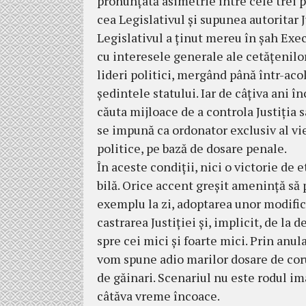
pronunţată asimetrie între cele trei put
cea Legislativul şi su­pu­nea autoritar J
Legislativul a ţinut mereu în şah Ex
cu interesele generale ale ce­tă­ţenilor
lideri politici, mergând până într-acol
şe­dintele statului. Iar de câţiva ani î
că­uta mijloace de a controla Justiţia s
se impună ca or­donator exclusiv al vieţ
po­litice, pe bază de do­sare penale.
În aceste condiţii, nici o victorie de 
bilă. Orice accent greşit ameninţă s
exemplu la zi, adoptarea unor mo­di­fic
castrarea Justiţiei şi, implicit, de la 
spre cei mici şi foarte mici. Prin anu­
vom spune adio marilor dosare de corup
de găinari. Scenariul nu este rodul im
câtăva vreme încoace.