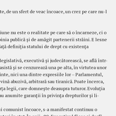
te, de un sfert de veac încoace, un crez pe care nu-l
ţiune nu este o realitate pe care să o încarneze, ci o
nia publică şi de amă­git partenerii străini. E lesne
aţă definiţia statului de drept cu existenţa
le­gislativă, executivă şi judecătorească, se află într-
istă şi se cenzurează una pe alta, în vir­tu­tea unor
nte, nici una dintre expresiile lor – Par­lamentul,
ină abuzivă, ar­bitrară sau tiranică. Poa­te încerca,
forţa legii, care dom­neşte dea­su­pra tuturor. Evoluţia
 au anu­mite ga­ranţii în pri­vinţa drep­­tu­rilor şi li­
ui co­munist încoace, s-a manifestat continuu o