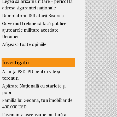
Legea salarizării unitare – pericol la
adresa siguranței naționale
Demolatorii USR atacă Biserica
Guvernul trebuie să facă publice
ajutoarele militare acordate
Ucrainei
Afișează toate opiniile
Investigații
Alianța PSD-PD pentru vile și
terenuri
Apărare Națională cu starlete și
popi
Familia lui Geoană, tun imobiliar de
400.000 USD
Fascinanta ascensiune militară a