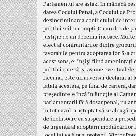
Parlamentul are astăzi în mânecă pes
darea Codului Penal, a Codului de Pro­c
dezincriminarea conflictului de intere
politicienilor corupţi. Cu un dos de pa
Justiţie de un deceniu în­coa­ce. Mul­t
efect al confruntărilor dintre gru­puril
favorabile pentru adop­tarea lor. S-a cr
acest sens, ei înşişi fiind ame­ninţaţ
politici care să-şi asu­me eventualele
riceanu, este un adversar declarat al lu
fatală acesteia, pe final de ca­rie­ră, d
preşedintele încă în funcţie al Ca­mere
parlamentarii fără dosar penal, nu ar f
în tot cazul, a aşteptat să se aleagă a
de închisoare cu suspendare a pre­şe­di
de urgenţă al adoptării mo­di­fi­că­rilo
locul lui va fi pus, probabil, Victor Po