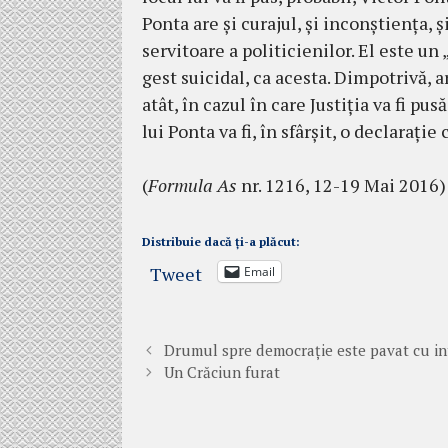
Ponta are şi cu­rajul, şi inconştienţa, ş
servitoare a politicie­ni­lor. El este u
gest suicidal, ca acesta. Dimpotrivă, 
atât, în cazul în care Justiţia va fi pus
lui Ponta va fi, în sfârşit, o declaraţie
(
Formula As
nr. 1216, 12-19 Mai 2016)
Distribuie dacă ți-a plăcut:
Tweet
Email
Drumul spre democraţie este pavat cu int
Un Crăciun furat