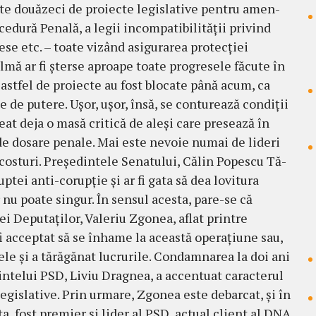
te douăzeci de proiecte legislative pentru amen­
edură Penală, a legii incompatibi­li­tăţii privind
se etc. – toate vizând asigurarea pro­tecţiei
lmă ar fi şterse aproape toate pro­gre­sele făcute în
e astfel de proiecte au fost blocate până acum, ca
e de putere. Uşor, uşor, însă, se con­turează condiţii
eat deja o masă critică de aleşi ca­re presează în
i de dosare penale. Mai este nevoie numai de lideri
 costuri. Preşedintele Senatului, Călin Popescu Tă­
p­tei anti-corupţie şi ar fi gata să dea lovitura
ar nu poate singur. În sensul acesta, pa­re-se că
i Deputaţilor, Valeriu Zgonea, aflat prin­tre
i acceptat să se înhame la această opera­ţiu­ne sau,
pe­le şi a tărăgănat lucrurile. Condamnarea la doi ani
n­telui PSD, Liviu Dragnea, a accentuat ca­rac­terul
r legislative. Prin urmare, Zgonea este de­barcat, şi în
nta, fost premier şi lider al PSD, actual client al DNA.