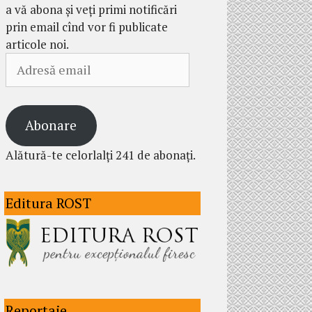
a vă abona și veți primi notificări
prin email cînd vor fi publicate
articole noi.
Adresă
email
Abonare
Alătură-te celorlalți 241 de abonați.
Editura ROST
Reportaje