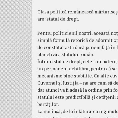
Clasa politică românească mărtu­ri­seş
are: statul de drept.
Pentru po­liticienii noştri, această no
simplă formulă re­torică de adormit opi
de constatat asta dacă punem faţă în f
obiectivă a sta­tu­lui român.
Într-un stat de drept, cele trei puteri, 
un permanent echilibru, pentru că se as
mecanisme bine stabilite. Cu alte cuvi
Guvernul şi Justiţia – nu are cum să dev
dar atunci va fi adu­să la or­di­ne prin 
statului este pre­dic­ti­bilă şi cetă­ţe­nii
bertăţilor.
La noi însă, de la înlăturarea regimul