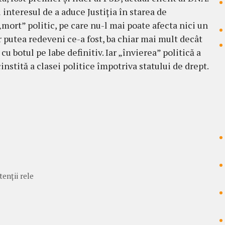
i interesul de a aduce Jus­tiţia în starea de
n „mort” politic, pe care nu-l mai poate afecta nici un
ar putea redeveni ce-a fost, ba chiar mai mult decât
ă cu botul pe labe definitiv. Iar „învierea” politică a
 cinstită a clasei politice împotriva statului de drept.
enţii rele