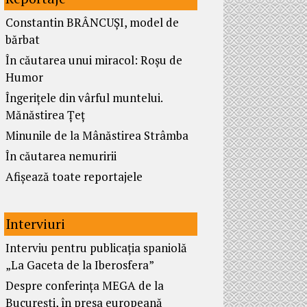
Constantin BRÂNCUȘI, model de
bărbat
În căutarea unui miracol: Roșu de
Humor
Îngerițele din vârful muntelui.
Mănăstirea Țeț
Minunile de la Mânăstirea Strâmba
În căutarea nemuririi
Afișează toate reportajele
Interviuri
Interviu pentru publicația spaniolă
„La Gaceta de la Iberosfera”
Despre conferința MEGA de la
București, în presa europeană