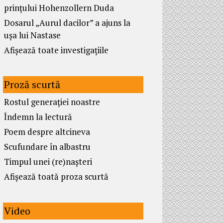
prințului Hohenzollern Duda
Dosarul „Aurul dacilor” a ajuns la
ușa lui Nastase
Afișează toate investigațiile
Proză scurtă
Rostul generației noastre
Îndemn la lectură
Poem despre altcineva
Scufundare în albastru
Timpul unei (re)nașteri
Afișează toată proza scurtă
Video