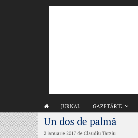
Sari
la
conținut
JURNAL
GAZETĂRIE
Un dos de palmă
2 ianuarie 2017
de
Claudiu Târziu