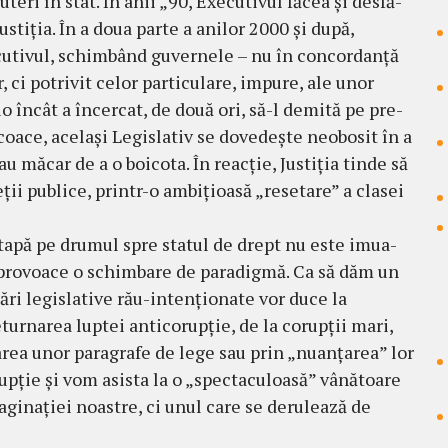
eri în stat. În anii „90, Executivul făcea şi des­fă­
us­tiţia. În a doua parte a ani­lor 2000 şi după,
ecutivul, schimbând guvernele – nu în concordanţă
, ci potrivit celor particulare, impu­re, ale unor
o încât a încercat, de două ori, să-l demită pe pre­
ncoace, ace­laşi Legislativ se dovedeşte neobosit în a
au mă­car de a o boicota. În reacţie, Justiţia tinde să
ii pu­blice, printr-o ambiţioasă „resetare” a cla­sei
eta­pă pe drumul spre statul de drept nu este imua­­
ă provoace o schimbare de paradigmă. Ca să dăm un
ări legislative rău-intenţionate vor du­ce la
de­turnarea luptei anticorupţie, de la corupţii mari,
larea unor paragrafe de lege sau prin „nu­anţarea” lor
ţie şi vom asista la o „spec­ta­cu­loasă” vânătoare
aginaţiei noastre, ci unul care se derulează de