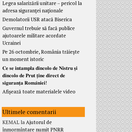
Legea salarizării unitare – pericol la
adresa siguranței naționale
Demolatorii USR atacă Biserica
Guvernul trebuie să facă publice
ajutoarele militare acordate
Ucrainei
Pe 26 octombrie, România trăiește
un moment istoric
𝐂𝐞 𝐬𝐞 𝐢𝐧𝐭𝐚𝐦𝐩𝐥𝐚 𝐝𝐢𝐧𝐜𝐨𝐥𝐨 𝐝𝐞 𝐍𝐢𝐬𝐭𝐫𝐮 𝐬̦𝐢
𝐝𝐢𝐧𝐜𝐨𝐥𝐨 𝐝𝐞 𝐏𝐫𝐮𝐭 𝐭̦𝐢𝐧𝐞 𝐝𝐢𝐫𝐞𝐜𝐭 𝐝𝐞
𝐬𝐢𝐠𝐮𝐫𝐚𝐧𝐭̦𝐚 𝐑𝐨𝐦𝐚̂𝐧𝐢𝐞𝐢!
Afișează toate materialele video
Ultimele comentarii
KEMAL
la
Ajutorul de
înmormîntare numit PNRR