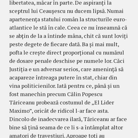
libertatea, mă­car în parte. De aspiranţi la
sceptrul lui Cea­u­şescu nu ducem lipsă. Numai
apartenenţa statului român la struc­turile euro-
atlantice le stă în cale. Ceea ce nu înseamnă că
se abţin de la a întinde mâna, chit că sunt loviţi
peste degete de fiecare dată. Ba şi mai mult,
pofta le creşte direct proporţional cu numă­rul
de dosare penale deschise pe numele lor. Căci
Justiţia e un adversar serios, care ame­ninţă să
acapareze întreaga putere în stat, chiar din
vina politicienilor. Iată pentru ce, până şi un
fost manechin precum Călin Po­pescu
Tăriceanu probează costumul de „El Lider
Maximo”, oricât de ridicol l-ar face asta.
Dincolo de inadecvarea ilară, Tăricea­nu ar face
bine să ţină seama de ce li s-a în­tâmplat altor
amatori de travestiuri. Aproa­pe toţi au