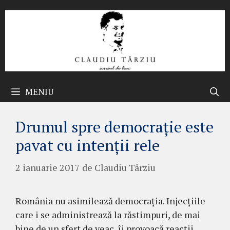
Sari
la
conținut
MENIU
Drumul spre democraţie este
pavat cu intenţii rele
2 ianuarie 2017
de
Claudiu Târziu
România nu asimilează democraţia. In­jec­­ţiile
care i se administrează la răstimpuri, de mai
bine de un sfert de veac, îi provoacă re­acţii