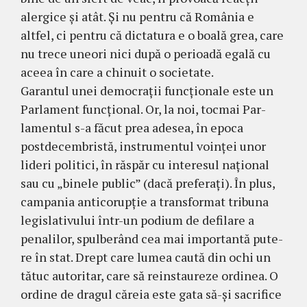
aler­gice şi atât. Şi nu pentru că România e
altfel, ci pentru că dictatura e o boală grea, care
nu trece uneori nici după o pe­rioadă egală cu
aceea în care a chinuit o societate.
Garantul unei democraţii funcţionale es­te un
Parlament funcţional. Or, la noi, toc­mai Par­
lamentul s-a făcut prea adesea, în epoca
postdecembristă, instrumentul voin­ţei unor
lideri politici, în răspăr cu interesul naţional
sau cu „binele public” (dacă pre­fe­raţi). În plus,
campania anticorupţie a trans­format tribuna
legislativului într-un podium de defilare a
penalilor, spulberând cea mai importantă pute­
re în stat. Drept care lumea caută din ochi un
tătuc autoritar, care să re­instaureze ordinea. O
ordine de dragul că­reia este gata să-şi sa­crifice