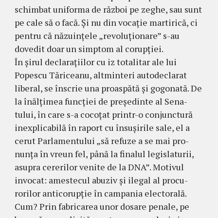
schimbat uniforma de răz­boi pe zeghe, sau sunt
pe cale să o facă. Şi nu din vocaţie martirică, ci
pentru că nă­zuinţele „re­voluţionare” s-au
dovedit doar un simp­tom al corupţiei.
În şirul declaraţiilor cu iz totalitar ale lui
Popescu Tăriceanu, altminteri autodeclarat
liberal, se înscrie una proaspătă şi gogonată. De
la înălţimea funcţiei de preşedinte al Se­na­
tului, în care s-a cocoţat printr-o con­junc­tură
inexplicabilă în raport cu însuşirile sale, el a
cerut Parlamentului „să refuze a se mai pro­
nunţa în vreun fel, până la finalul le­gislaturii,
asupra cererilor venite de la DNA”. Motivul
invocat: amestecul abuziv şi ilegal al procu­
rorilor anticorupţie în campania electorală.
Cum? Prin fabricarea unor dosare penale, pe