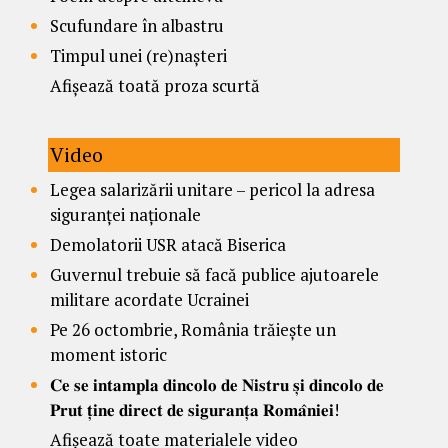
Scufundare în albastru
Timpul unei (re)nașteri
Afișează toată proza scurtă
Video
Legea salarizării unitare – pericol la adresa
siguranței naționale
Demolatorii USR atacă Biserica
Guvernul trebuie să facă publice ajutoarele
militare acordate Ucrainei
Pe 26 octombrie, România trăiește un
moment istoric
𝐂𝐞 𝐬𝐞 𝐢𝐧𝐭𝐚𝐦𝐩𝐥𝐚 𝐝𝐢𝐧𝐜𝐨𝐥𝐨 𝐝𝐞 𝐍𝐢𝐬𝐭𝐫𝐮 𝐬̦𝐢 𝐝𝐢𝐧𝐜𝐨𝐥𝐨 𝐝𝐞
𝐏𝐫𝐮𝐭 𝐭̦𝐢𝐧𝐞 𝐝𝐢𝐫𝐞𝐜𝐭 𝐝𝐞 𝐬𝐢𝐠𝐮𝐫𝐚𝐧𝐭̦𝐚 𝐑𝐨𝐦𝐚̂𝐧𝐢𝐞𝐢!
Afișează toate materialele video