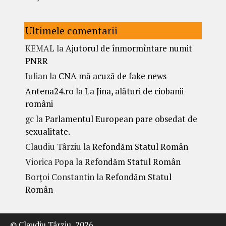
Ultimele comentarii
KEMAL
la
Ajutorul de înmormîntare numit
PNRR
Iulian
la
CNA mă acuză de fake news
Antena24.ro
la
La Jina, alături de ciobanii
români
gc
la
Parlamentul European pare obsedat de
sexualitate.
Claudiu Târziu
la
Refondăm Statul Român
Viorica Popa
la
Refondăm Statul Român
Borțoi Constantin
la
Refondăm Statul
Român
© Claudiu Târziu, 2026