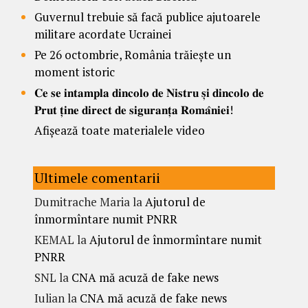
Guvernul trebuie să facă publice ajutoarele
militare acordate Ucrainei
Pe 26 octombrie, România trăiește un
moment istoric
𝐂𝐞 𝐬𝐞 𝐢𝐧𝐭𝐚𝐦𝐩𝐥𝐚 𝐝𝐢𝐧𝐜𝐨𝐥𝐨 𝐝𝐞 𝐍𝐢𝐬𝐭𝐫𝐮 𝐬̦𝐢 𝐝𝐢𝐧𝐜𝐨𝐥𝐨 𝐝𝐞
𝐏𝐫𝐮𝐭 𝐭̦𝐢𝐧𝐞 𝐝𝐢𝐫𝐞𝐜𝐭 𝐝𝐞 𝐬𝐢𝐠𝐮𝐫𝐚𝐧𝐭̦𝐚 𝐑𝐨𝐦𝐚̂𝐧𝐢𝐞𝐢!
Afișează toate materialele video
Ultimele comentarii
Dumitrache Maria
la
Ajutorul de
înmormîntare numit PNRR
KEMAL
la
Ajutorul de înmormîntare numit
PNRR
SNL
la
CNA mă acuză de fake news
Iulian
la
CNA mă acuză de fake news