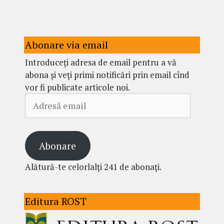
Abonare via email
Introduceți adresa de email pentru a vă
abona și veți primi notificări prin email cînd
vor fi publicate articole noi.
Adresă
email
Abonare
Alătură-te celorlalți 241 de abonați.
Editura ROST