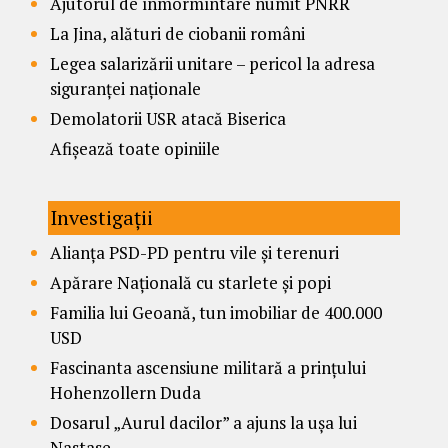
Ajutorul de înmormîntare numit PNRR
La Jina, alături de ciobanii români
Legea salarizării unitare – pericol la adresa
siguranței naționale
Demolatorii USR atacă Biserica
Afișează toate opiniile
Investigații
Alianța PSD-PD pentru vile și terenuri
Apărare Națională cu starlete și popi
Familia lui Geoană, tun imobiliar de 400.000
USD
Fascinanta ascensiune militară a prințului
Hohenzollern Duda
Dosarul „Aurul dacilor” a ajuns la ușa lui
Nastase