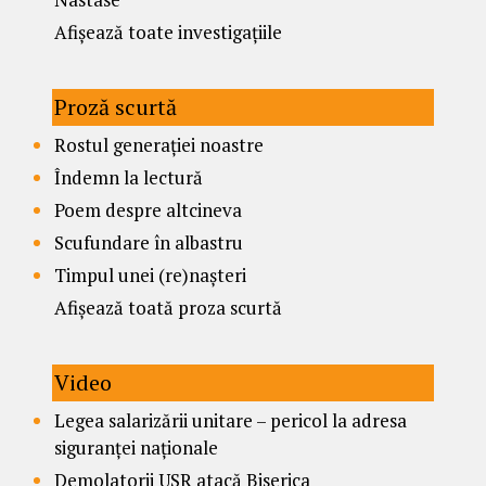
Afișează toate investigațiile
Proză scurtă
Rostul generației noastre
Îndemn la lectură
Poem despre altcineva
Scufundare în albastru
Timpul unei (re)nașteri
Afișează toată proza scurtă
Video
Legea salarizării unitare – pericol la adresa
siguranței naționale
Demolatorii USR atacă Biserica