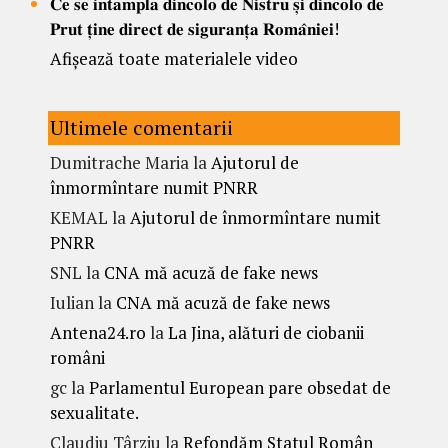
𝐂𝐞 𝐬𝐞 𝐢𝐧𝐭𝐚𝐦𝐩𝐥𝐚 𝐝𝐢𝐧𝐜𝐨𝐥𝐨 𝐝𝐞 𝐍𝐢𝐬𝐭𝐫𝐮 𝐬̦𝐢 𝐝𝐢𝐧𝐜𝐨𝐥𝐨 𝐝𝐞
𝐏𝐫𝐮𝐭 𝐭̦𝐢𝐧𝐞 𝐝𝐢𝐫𝐞𝐜𝐭 𝐝𝐞 𝐬𝐢𝐠𝐮𝐫𝐚𝐧𝐭̦𝐚 𝐑𝐨𝐦𝐚̂𝐧𝐢𝐞𝐢!
Afișează toate materialele video
Ultimele comentarii
Dumitrache Maria
la
Ajutorul de
înmormîntare numit PNRR
KEMAL
la
Ajutorul de înmormîntare numit
PNRR
SNL
la
CNA mă acuză de fake news
Iulian
la
CNA mă acuză de fake news
Antena24.ro
la
La Jina, alături de ciobanii
români
gc
la
Parlamentul European pare obsedat de
sexualitate.
Claudiu Târziu
la
Refondăm Statul Român