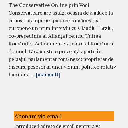
The Conservative Online prin Voci
Conservatoare are astăzi ocazia de a aduce la
cunoştinţa opiniei publice romȃneşti şi
europene un prim interviu cu Claudiu Tȃrziu,
co-preşedinte al Alianţei pentru Unirea
Romȃnilor. Actualmente senator al Romȃniei,
domnul Tȃrziu este o prezenţă aparte în
peisajul parlamentar romȃnesc; proprietar de
discurs, posesor al unei viziuni politice relativ
familiară …
[mai mult]
Abonare via email
Introduceți adresa de email pentru a vă