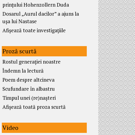
prințului Hohenzollern Duda
Dosarul „Aurul dacilor” a ajuns la
ușa lui Nastase
Afișează toate investigațiile
Proză scurtă
Rostul generației noastre
Îndemn la lectură
Poem despre altcineva
Scufundare în albastru
Timpul unei (re)nașteri
Afișează toată proza scurtă
Video