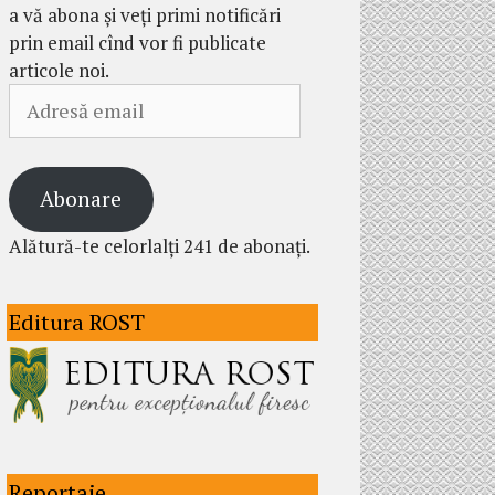
a vă abona și veți primi notificări
prin email cînd vor fi publicate
articole noi.
Adresă
email
Abonare
Alătură-te celorlalți 241 de abonați.
Editura ROST
Reportaje