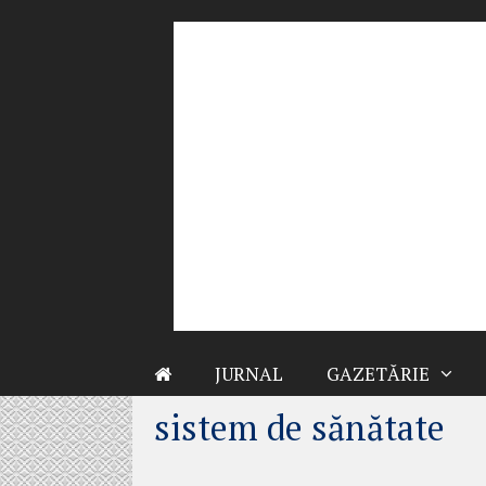
Sari
la
conținut
JURNAL
GAZETĂRIE
sistem de sănătate