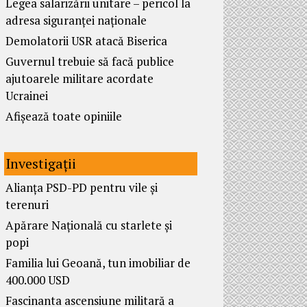
Legea salarizării unitare – pericol la
adresa siguranței naționale
Demolatorii USR atacă Biserica
Guvernul trebuie să facă publice
ajutoarele militare acordate
Ucrainei
Afișează toate opiniile
Investigații
Alianța PSD-PD pentru vile și
terenuri
Apărare Națională cu starlete și
popi
Familia lui Geoană, tun imobiliar de
400.000 USD
Fascinanta ascensiune militară a