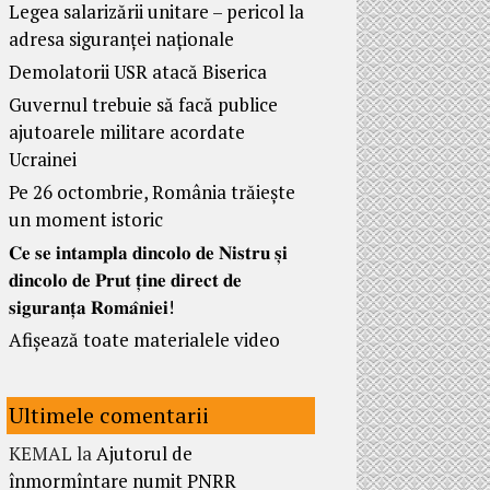
Legea salarizării unitare – pericol la
adresa siguranței naționale
Demolatorii USR atacă Biserica
Guvernul trebuie să facă publice
ajutoarele militare acordate
Ucrainei
Pe 26 octombrie, România trăiește
un moment istoric
𝐂𝐞 𝐬𝐞 𝐢𝐧𝐭𝐚𝐦𝐩𝐥𝐚 𝐝𝐢𝐧𝐜𝐨𝐥𝐨 𝐝𝐞 𝐍𝐢𝐬𝐭𝐫𝐮 𝐬̦𝐢
𝐝𝐢𝐧𝐜𝐨𝐥𝐨 𝐝𝐞 𝐏𝐫𝐮𝐭 𝐭̦𝐢𝐧𝐞 𝐝𝐢𝐫𝐞𝐜𝐭 𝐝𝐞
𝐬𝐢𝐠𝐮𝐫𝐚𝐧𝐭̦𝐚 𝐑𝐨𝐦𝐚̂𝐧𝐢𝐞𝐢!
Afișează toate materialele video
Ultimele comentarii
KEMAL
la
Ajutorul de
înmormîntare numit PNRR