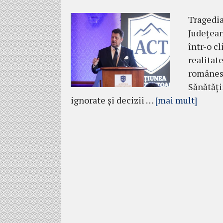
Tragedia
Județean
într-o c
realitat
românesc
Sănătăți
ignorate şi decizii …
[mai mult]