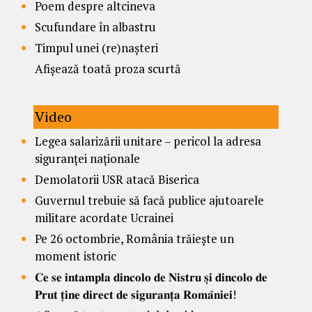
Poem despre altcineva
Scufundare în albastru
Timpul unei (re)nașteri
Afișează toată proza scurtă
Video
Legea salarizării unitare – pericol la adresa
siguranței naționale
Demolatorii USR atacă Biserica
Guvernul trebuie să facă publice ajutoarele
militare acordate Ucrainei
Pe 26 octombrie, România trăiește un
moment istoric
𝐂𝐞 𝐬𝐞 𝐢𝐧𝐭𝐚𝐦𝐩𝐥𝐚 𝐝𝐢𝐧𝐜𝐨𝐥𝐨 𝐝𝐞 𝐍𝐢𝐬𝐭𝐫𝐮 𝐬̦𝐢 𝐝𝐢𝐧𝐜𝐨𝐥𝐨 𝐝𝐞
𝐏𝐫𝐮𝐭 𝐭̦𝐢𝐧𝐞 𝐝𝐢𝐫𝐞𝐜𝐭 𝐝𝐞 𝐬𝐢𝐠𝐮𝐫𝐚𝐧𝐭̦𝐚 𝐑𝐨𝐦𝐚̂𝐧𝐢𝐞𝐢!