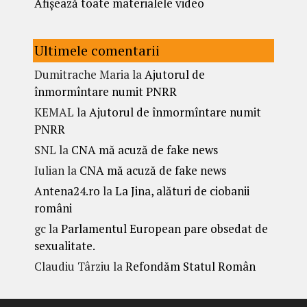
Afișează toate materialele video
Ultimele comentarii
Dumitrache Maria
la
Ajutorul de
înmormîntare numit PNRR
KEMAL
la
Ajutorul de înmormîntare numit
PNRR
SNL
la
CNA mă acuză de fake news
Iulian
la
CNA mă acuză de fake news
Antena24.ro
la
La Jina, alături de ciobanii
români
gc
la
Parlamentul European pare obsedat de
sexualitate.
Claudiu Târziu
la
Refondăm Statul Român