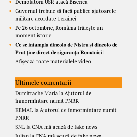
Demolatorii USR atacă Biserica
Guvernul trebuie să facă publice ajutoarele
militare acordate Ucrainei
Pe 26 octombrie, România trăiește un
moment istoric
𝐂𝐞 𝐬𝐞 𝐢𝐧𝐭𝐚𝐦𝐩𝐥𝐚 𝐝𝐢𝐧𝐜𝐨𝐥𝐨 𝐝𝐞 𝐍𝐢𝐬𝐭𝐫𝐮 𝐬̦𝐢 𝐝𝐢𝐧𝐜𝐨𝐥𝐨 𝐝𝐞
𝐏𝐫𝐮𝐭 𝐭̦𝐢𝐧𝐞 𝐝𝐢𝐫𝐞𝐜𝐭 𝐝𝐞 𝐬𝐢𝐠𝐮𝐫𝐚𝐧𝐭̦𝐚 𝐑𝐨𝐦𝐚̂𝐧𝐢𝐞𝐢!
Afișează toate materialele video
Ultimele comentarii
Dumitrache Maria
la
Ajutorul de
înmormîntare numit PNRR
KEMAL
la
Ajutorul de înmormîntare numit
PNRR
SNL
la
CNA mă acuză de fake news
Iulian
la
CNA mă acuză de fake news