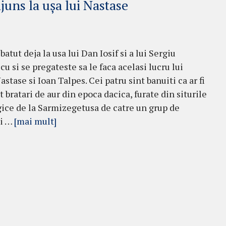
juns la ușa lui Nastase
 batut deja la usa lui Dan Iosif si a lui Sergiu
u si se pregateste sa le faca acelasi lucru lui
stase si Ioan Talpes. Cei patru sint banuiti ca ar fi
 bratari de aur din epoca dacica, furate din siturile
ice de la Sarmizegetusa de catre un grup de
ti …
[mai mult]