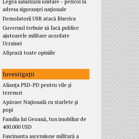
Legea salarizării unitare – pericol la
adresa siguranței naționale
Demolatorii USR atacă Biserica
Guvernul trebuie să facă publice
ajutoarele militare acordate
Ucrainei
Afișează toate opiniile
Investigații
Alianța PSD-PD pentru vile și
terenuri
Apărare Națională cu starlete și
popi
Familia lui Geoană, tun imobiliar de
400.000 USD
Fascinanta ascensiune militară a