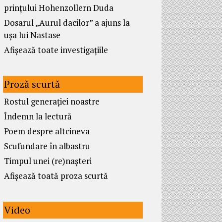
prințului Hohenzollern Duda
Dosarul „Aurul dacilor” a ajuns la
ușa lui Nastase
Afișează toate investigațiile
Proză scurtă
Rostul generației noastre
Îndemn la lectură
Poem despre altcineva
Scufundare în albastru
Timpul unei (re)nașteri
Afișează toată proza scurtă
Video