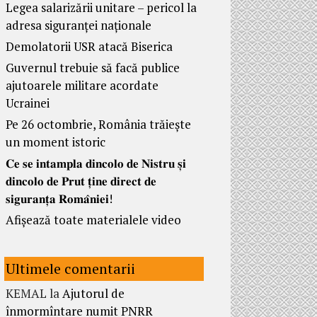
Legea salarizării unitare – pericol la
adresa siguranței naționale
Demolatorii USR atacă Biserica
Guvernul trebuie să facă publice
ajutoarele militare acordate
Ucrainei
Pe 26 octombrie, România trăiește
un moment istoric
𝐂𝐞 𝐬𝐞 𝐢𝐧𝐭𝐚𝐦𝐩𝐥𝐚 𝐝𝐢𝐧𝐜𝐨𝐥𝐨 𝐝𝐞 𝐍𝐢𝐬𝐭𝐫𝐮 𝐬̦𝐢
𝐝𝐢𝐧𝐜𝐨𝐥𝐨 𝐝𝐞 𝐏𝐫𝐮𝐭 𝐭̦𝐢𝐧𝐞 𝐝𝐢𝐫𝐞𝐜𝐭 𝐝𝐞
𝐬𝐢𝐠𝐮𝐫𝐚𝐧𝐭̦𝐚 𝐑𝐨𝐦𝐚̂𝐧𝐢𝐞𝐢!
Afișează toate materialele video
Ultimele comentarii
KEMAL
la
Ajutorul de
înmormîntare numit PNRR