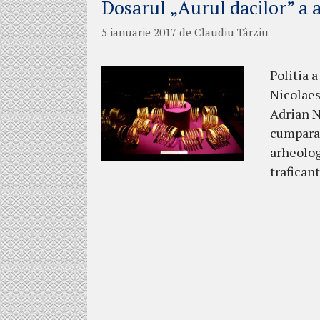
Dosarul „Aurul dacilor” a a
5 ianuarie 2017
de
Claudiu Târziu
Politia a
Nicolaesc
Adrian Na
cumparat
arheolog
trafican