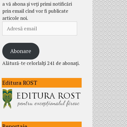
a vă abona și veți primi notificări
prin email cînd vor fi publicate
articole noi.
Adresă
email
Abonare
Alătură-te celorlalți 241 de abonați.
Editura ROST
Reportaje